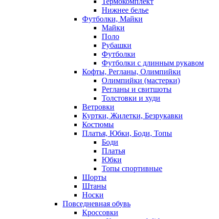
Термокомплект
Нижнее белье
Футболки, Майки
Майки
Поло
Рубашки
Футболки
Футболки с длинным рукавом
Кофты, Регланы, Олимпийки
Олимпийки (мастерки)
Регланы и свитшоты
Толстовки и худи
Ветровки
Куртки, Жилетки, Безрукавки
Костюмы
Платья, Юбки, Боди, Топы
Боди
Платья
Юбки
Топы спортивные
Шорты
Штаны
Носки
Повседневная обувь
Кроссовки