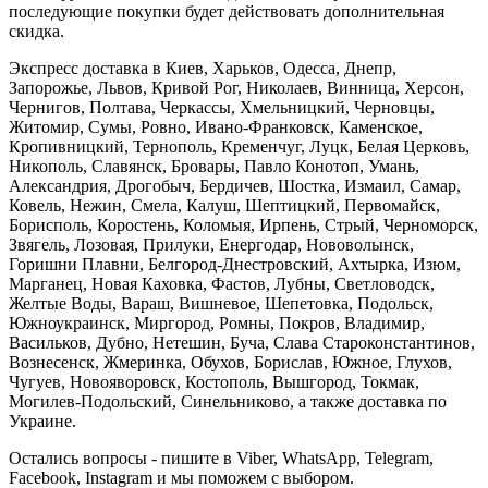
последующие покупки будет действовать дополнительная
скидка.
Экспресс доставка в Киев, Харьков, Одесса, Днепр,
Запорожье, Львов, Кривой Рог, Николаев, Винница, Херсон,
Чернигов, Полтава, Черкассы, Хмельницкий, Черновцы,
Житомир, Сумы, Ровно, Ивано-Франковск, Каменское,
Кропивницкий, Тернополь, Кременчуг, Луцк, Белая Церковь,
Никополь, Славянск, Бровары, Павло Конотоп, Умань,
Александрия, Дрогобыч, Бердичев, Шостка, Измаил, Самар,
Ковель, Нежин, Смела, Калуш, Шептицкий, Первомайск,
Борисполь, Коростень, Коломыя, Ирпень, Стрый, Черноморск,
Звягель, Лозовая, Прилуки, Енергодар, Нововолынск,
Горишни Плавни, Белгород-Днестровский, Ахтырка, Изюм,
Марганец, Новая Каховка, Фастов, Лубны, Светловодск,
Желтые Воды, Вараш, Вишневое, Шепетовка, Подольск,
Южноукраинск, Миргород, Ромны, Покров, Владимир,
Васильков, Дубно, Нетешин, Буча, Слава Староконстантинов,
Вознесенск, Жмеринка, Обухов, Борислав, Южное, Глухов,
Чугуев, Новояворовск, Костополь, Вышгород, Токмак,
Могилев-Подольский, Синельниково, а также доставка по
Украине.
Остались вопросы - пишите в Viber, WhatsApp, Telegram,
Facebook, Instagram и мы поможем с выбором.