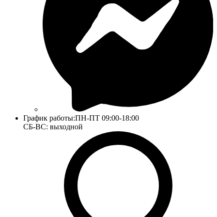
График работы:
ПН-ПТ 09:00-18:00
СБ-ВС: выходной