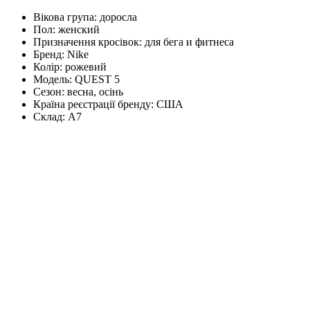
Вікова група:
доросла
Пол:
женский
Призначення кросівок:
для бега и фитнеса
Бренд:
Nike
Колір:
рожевий
Модель:
QUEST 5
Сезон:
весна, осінь
Країна реєстрації бренду:
США
Склад:
А7