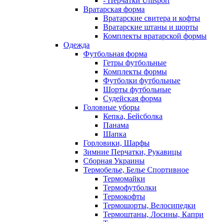
- Перчатки Uhlsport
Вратарская форма
Вратарские свитера и кофты
Вратарские штаны и шорты
Комплекты вратарской формы
Одежда
Футбольная форма
Гетры футбольные
Комплекты формы
Футболки футбольные
Шорты футбольные
Судейская форма
Головные уборы
Кепка, Бейсболка
Панама
Шапка
Горловики, Шарфы
Зимние Перчатки, Рукавицы
Сборная Украины
Термобелье, Белье Спортивное
Термомайки
Термофутболки
Термокофты
Термошорты, Велосипедки
Термоштаны, Лосины, Капри