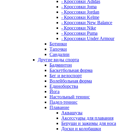
- Кроссовки Adidas
- Кроссовки Joma
- Кроссовки Jordan
- Кроссовки Kelme
- Кроссовки New Balance
- Кроссовки Nike
- Кроссовки Puma
- Кроссовки Under Armour
Ботинки
Тапочки
Сандалии
Другие виды спорта
Бадминтон
Баскетбольная форма
Бег и велоспорт
Волейбольная форма
Единоборства
Йога
Настольный теннис
Падел-теннис
Плавание
Аквашузы
Аксессуары для плавания
Беруши и зажимы для носа
Доски и колобашки