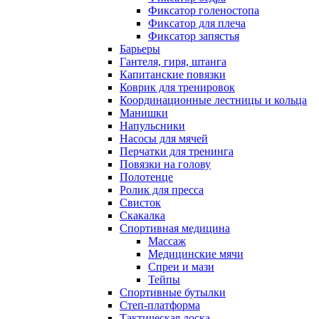
Фиксатор голеностопа
Фиксатор для плеча
Фиксатор запястья
Барьеры
Гантеля, гиря, штанга
Капитанские повязки
Коврик для тренировок
Координационные лестницы и кольца
Манишки
Напульсники
Насосы для мячей
Перчатки для тренинга
Повязки на голову
Полотенце
Ролик для пресса
Свисток
Скакалка
Спортивная медицина
Массаж
Медицинские мячи
Спреи и мази
Тейпы
Спортивные бутылки
Степ-платформа
Тактическая доска