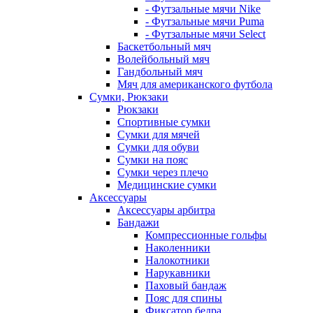
- Футзальные мячи Nike
- Футзальные мячи Puma
- Футзальные мячи Select
Баскетбольный мяч
Волейбольный мяч
Гандбольный мяч
Мяч для американского футбола
Сумки, Рюкзаки
Рюкзаки
Спортивные сумки
Сумки для мячей
Сумки для обуви
Сумки на пояс
Сумки через плечо
Медицинские сумки
Аксессуары
Аксессуары арбитра
Бандажи
Компрессионные гольфы
Наколенники
Налокотники
Нарукавники
Паховый бандаж
Пояс для спины
Фиксатор бедра