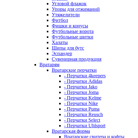
Угловой флажок
Упоры для отжиманий
Утяжелители
Фитбол
Фишки и конусы
Футбольные ворота
Футбольные щитки
Халаты
Шипы для бутс
Эспандер
Сувенирная продукция
Вратарям
Вратарские перчатки
- Перчатки 4keepers
- Перчатки Adidas
- Перчатки Jako
- Перчатки Joma
- Перчатки Kelme
- Перчатки Nike
- Перчатки Puma
- Перчатки Reusch
- Перчатки Select
- Перчатки Uhlsport
Вратарская форма
Вратарские свитера и кофты