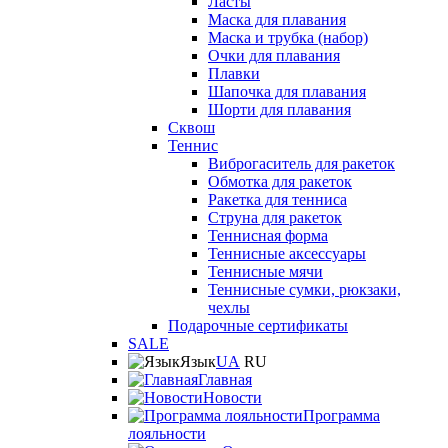
Ласты
Маска для плавания
Маска и трубка (набор)
Очки для плавания
Плавки
Шапочка для плавания
Шорти для плавания
Сквош
Теннис
Виброгаситель для ракеток
Обмотка для ракеток
Ракетка для тенниса
Струна для ракеток
Теннисная форма
Теннисные аксессуары
Теннисные мячи
Теннисные сумки, рюкзаки,
чехлы
Подарочные сертификаты
SALE
Язык
UA
RU
Главная
Новости
Программа
лояльности