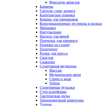
Фиксатор запястья
Барьеры
Гантеля, гиря, штанга
Капитанские повязки
Коврик для тренировок
Координационные лестницы и кольца
Манишки
Напульсники
Насосы для мячей
Перчатки для тренинга
Повязки на голову
Полотенце
Ролик для пресса
Свисток
Скакалка
Спортивная медицина
Массаж
Медицинские мячи
Спреи и мази
Тейпы
Спортивные бутылки
Степ-платформа
Тактическая доска
Тренировочный инвентарь
Турник