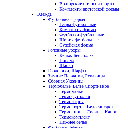
Вратарские штаны и шорты
Комплекты вратарской формы
Одежда
Футбольная форма
Гетры футбольные
Комплекты формы
Футболки футбольные
Шорты футбольные
Судейская форма
Головные уборы
Кепка, Бейсболка
Панама
Шапка
Горловики, Шарфы
Зимние Перчатки, Рукавицы
Сборная Украины
Термобелье, Белье Спортивное
Термомайки
Термофутболки
Термокофты
Термошорты, Велосипедки
Термоштаны, Лосины, Капри
Термокомплект
Нижнее белье
Футболки, Майки