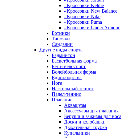
- Кроссовки Kelme
- Кроссовки New Balance
- Кроссовки Nike
- Кроссовки Puma
- Кроссовки Under Armour
Ботинки
Тапочки
Сандалии
Другие виды спорта
Бадминтон
Баскетбольная форма
Бег и велоспорт
Волейбольная форма
Единоборства
Йога
Настольный теннис
Падел-теннис
Плавание
Аквашузы
Аксессуары для плавания
Беруши и зажимы для носа
Доски и колобашки
Дыхательная трубка
Купальники