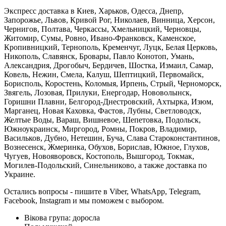
Экспресс доставка в Киев, Харьков, Одесса, Днепр,
Запорожье, Львов, Кривой Рог, Николаев, Винница, Херсон,
Чернигов, Полтава, Черкассы, Хмельницкий, Черновцы,
Житомир, Сумы, Ровно, Ивано-Франковск, Каменское,
Кропивницкий, Тернополь, Кременчуг, Луцк, Белая Церковь,
Никополь, Славянск, Бровары, Павло Конотоп, Умань,
Александрия, Дрогобыч, Бердичев, Шостка, Измаил, Самар,
Ковель, Нежин, Смела, Калуш, Шептицкий, Первомайск,
Борисполь, Коростень, Коломыя, Ирпень, Стрый, Черноморск,
Звягель, Лозовая, Прилуки, Енергодар, Нововолынск,
Горишни Плавни, Белгород-Днестровский, Ахтырка, Изюм,
Марганец, Новая Каховка, Фастов, Лубны, Светловодск,
Желтые Воды, Вараш, Вишневое, Шепетовка, Подольск,
Южноукраинск, Миргород, Ромны, Покров, Владимир,
Васильков, Дубно, Нетешин, Буча, Слава Староконстантинов,
Вознесенск, Жмеринка, Обухов, Борислав, Южное, Глухов,
Чугуев, Новояворовск, Костополь, Вышгород, Токмак,
Могилев-Подольский, Синельниково, а также доставка по
Украине.
Остались вопросы - пишите в Viber, WhatsApp, Telegram,
Facebook, Instagram и мы поможем с выбором.
Вікова група:
доросла