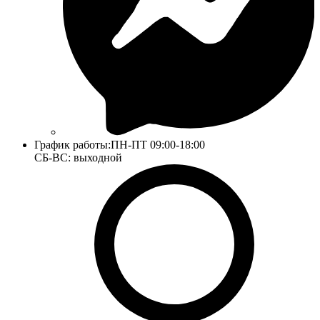
График работы:
ПН-ПТ 09:00-18:00
СБ-ВС: выходной