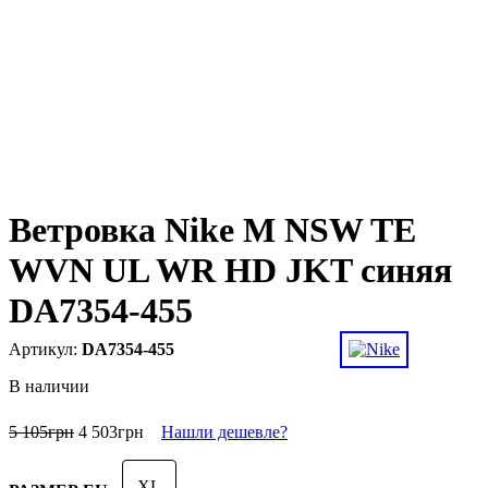
Ветровка Nike M NSW TE
WVN UL WR HD JKT синяя
DA7354-455
DA7354-455
В наличии
5 105
грн
4 503
грн
Нашли дешевле?
XL