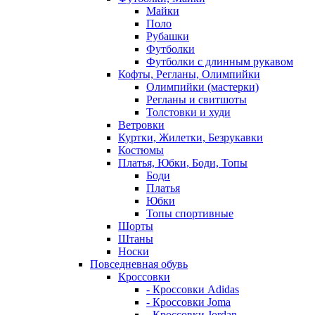
Майки
Поло
Рубашки
Футболки
Футболки с длинным рукавом
Кофты, Регланы, Олимпийки
Олимпийки (мастерки)
Регланы и свитшоты
Толстовки и худи
Ветровки
Куртки, Жилетки, Безрукавки
Костюмы
Платья, Юбки, Боди, Топы
Боди
Платья
Юбки
Топы спортивные
Шорты
Штаны
Носки
Повседневная обувь
Кроссовки
- Кроссовки Adidas
- Кроссовки Joma
- Кроссовки Jordan