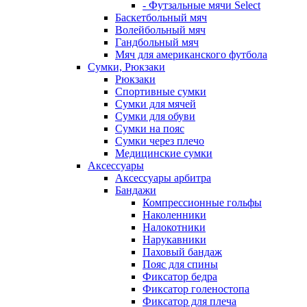
- Футзальные мячи Select
Баскетбольный мяч
Волейбольный мяч
Гандбольный мяч
Мяч для американского футбола
Сумки, Рюкзаки
Рюкзаки
Спортивные сумки
Сумки для мячей
Сумки для обуви
Сумки на пояс
Сумки через плечо
Медицинские сумки
Аксессуары
Аксессуары арбитра
Бандажи
Компрессионные гольфы
Наколенники
Налокотники
Нарукавники
Паховый бандаж
Пояс для спины
Фиксатор бедра
Фиксатор голеностопа
Фиксатор для плеча