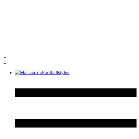
...
...