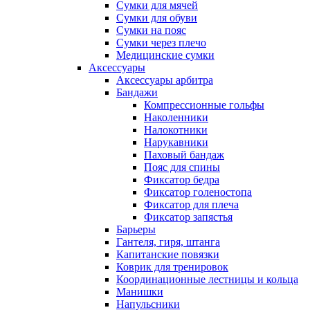
Сумки для мячей
Сумки для обуви
Сумки на пояс
Сумки через плечо
Медицинские сумки
Аксессуары
Аксессуары арбитра
Бандажи
Компрессионные гольфы
Наколенники
Налокотники
Нарукавники
Паховый бандаж
Пояс для спины
Фиксатор бедра
Фиксатор голеностопа
Фиксатор для плеча
Фиксатор запястья
Барьеры
Гантеля, гиря, штанга
Капитанские повязки
Коврик для тренировок
Координационные лестницы и кольца
Манишки
Напульсники