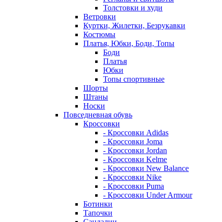
Толстовки и худи
Ветровки
Куртки, Жилетки, Безрукавки
Костюмы
Платья, Юбки, Боди, Топы
Боди
Платья
Юбки
Топы спортивные
Шорты
Штаны
Носки
Повседневная обувь
Кроссовки
- Кроссовки Adidas
- Кроссовки Joma
- Кроссовки Jordan
- Кроссовки Kelme
- Кроссовки New Balance
- Кроссовки Nike
- Кроссовки Puma
- Кроссовки Under Armour
Ботинки
Тапочки
Сандалии