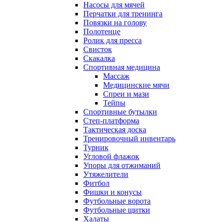
Насосы для мячей
Перчатки для тренинга
Повязки на голову
Полотенце
Ролик для пресса
Свисток
Скакалка
Спортивная медицина
Массаж
Медицинские мячи
Спреи и мази
Тейпы
Спортивные бутылки
Степ-платформа
Тактическая доска
Тренировочный инвентарь
Турник
Угловой флажок
Упоры для отжиманий
Утяжелители
Фитбол
Фишки и конусы
Футбольные ворота
Футбольные щитки
Халаты