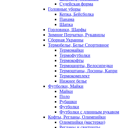
Судейская форма
Головные уборы
Кепка, Бейсболка
Панама
Шапка
Горловики, Шарфы
Зимние Перчатки, Рукавицы
Сборная Украины
Термобелье, Белье Спортивное
Термомайки
Термофутболки
Термокофты
Термошорты, Велосипедки
Термоштаны, Лосины, Капри
Термокомплект
Нижнее белье
Футболки, Майки
Майки
Поло
Рубашки
Футболки
Футболки с длинным рукавом
Кофты, Регланы, Олимпийки
Олимпийки (мастерки)
Регланы и свитшоты