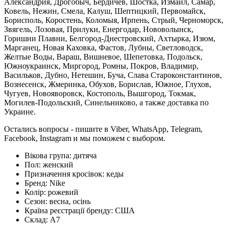
Александрия, Дрогобыч, Бердичев, Шостка, Измаил, Самар,
Ковель, Нежин, Смела, Калуш, Шептицкий, Первомайск,
Борисполь, Коростень, Коломыя, Ирпень, Стрый, Черноморск,
Звягель, Лозовая, Прилуки, Енергодар, Нововолынск,
Горишни Плавни, Белгород-Днестровский, Ахтырка, Изюм,
Марганец, Новая Каховка, Фастов, Лубны, Светловодск,
Желтые Воды, Вараш, Вишневое, Шепетовка, Подольск,
Южноукраинск, Миргород, Ромны, Покров, Владимир,
Васильков, Дубно, Нетешин, Буча, Слава Староконстантинов,
Вознесенск, Жмеринка, Обухов, Борислав, Южное, Глухов,
Чугуев, Новояворовск, Костополь, Вышгород, Токмак,
Могилев-Подольский, Синельниково, а также доставка по
Украине.
Остались вопросы - пишите в Viber, WhatsApp, Telegram,
Facebook, Instagram и мы поможем с выбором.
Вікова група:
дитяча
Пол:
женский
Призначення кросівок:
кеды
Бренд:
Nike
Колір:
рожевий
Сезон:
весна, осінь
Країна реєстрації бренду:
США
Склад:
А7