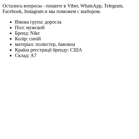
Остались вопросы - пишите в Viber, WhatsApp, Telegram,
Facebook, Instagram и мы поможем с выбором.
Вікова група:
доросла
Пол:
мужской
Бренд:
Nike
Колір:
синій
матеріал:
поліестер, бавовна
Країна реєстрації бренду:
США
Склад:
А7