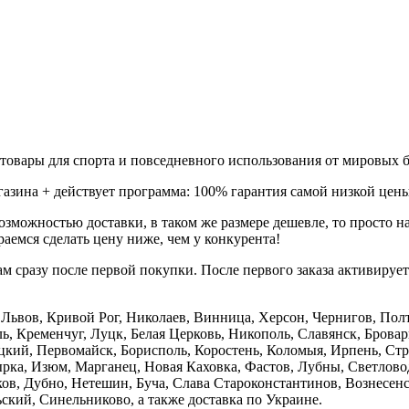
товары для спорта и повседневного использования от мировых б
газина + действует программа: 100% гарантия самой низкой цены
зможностью доставки, в таком же размере дешевле, то просто 
аемся сделать цену ниже, чем у конкурента!
м сразу после первой покупки. После первого заказа активируе
е, Львов, Кривой Рог, Николаев, Винница, Херсон, Чернигов, П
, Кременчуг, Луцк, Белая Церковь, Никополь, Славянск, Бровар
кий, Первомайск, Борисполь, Коростень, Коломыя, Ирпень, Стры
ка, Изюм, Марганец, Новая Каховка, Фастов, Лубны, Светлово
, Дубно, Нетешин, Буча, Слава Староконстантинов, Вознесенск
кий, Синельниково, а также доставка по Украине.