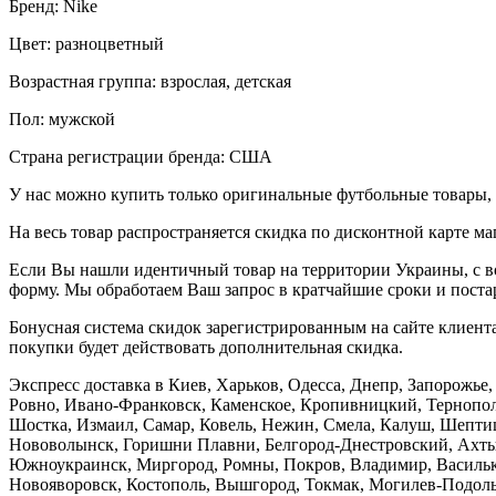
Бренд: Nike
Цвет: разноцветный
Возрастная группа: взрослая, детская
Пол: мужской
Страна регистрации бренда: США
У нас можно купить только оригинальные футбольные товары, 
На весь товар распространяется скидка по дисконтной карте ма
Если Вы нашли идентичный товар на территории Украины, с во
форму. Мы обработаем Ваш запрос в кратчайшие сроки и постар
Бонусная система скидок зарегистрированным на сайте клиента
покупки будет действовать дополнительная скидка.
Экспресс доставка в Киев, Харьков, Одесса, Днепр, Запорожь
Ровно, Ивано-Франковск, Каменское, Кропивницкий, Тернополь
Шостка, Измаил, Самар, Ковель, Нежин, Смела, Калуш, Шептиц
Нововолынск, Горишни Плавни, Белгород-Днестровский, Ахтыр
Южноукраинск, Миргород, Ромны, Покров, Владимир, Васильков
Новояворовск, Костополь, Вышгород, Токмак, Могилев-Подольс