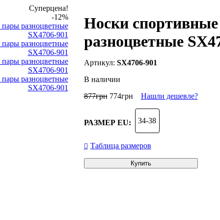
Суперцена!
-12%
Носки спортивные
разноцветные SX47
SX4706-901
В наличии
877
грн
774
грн
Нашли дешевле?
34-38
РАЗМЕР EU:
Таблица размеров
Купить