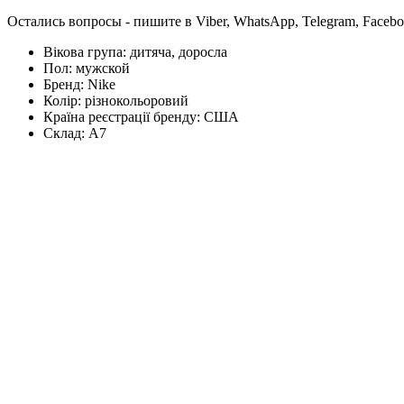
Остались вопросы - пишите в Viber, WhatsApp, Telegram, Faceb
Вікова група:
дитяча, доросла
Пол:
мужской
Бренд:
Nike
Колір:
різнокольоровий
Країна реєстрації бренду:
США
Склад:
А7