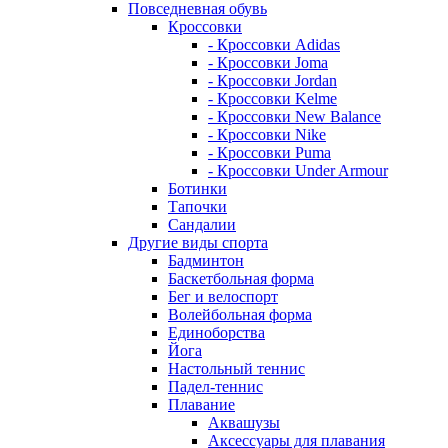
Повседневная обувь
Кроссовки
- Кроссовки Adidas
- Кроссовки Joma
- Кроссовки Jordan
- Кроссовки Kelme
- Кроссовки New Balance
- Кроссовки Nike
- Кроссовки Puma
- Кроссовки Under Armour
Ботинки
Тапочки
Сандалии
Другие виды спорта
Бадминтон
Баскетбольная форма
Бег и велоспорт
Волейбольная форма
Единоборства
Йога
Настольный теннис
Падел-теннис
Плавание
Аквашузы
Аксессуары для плавания