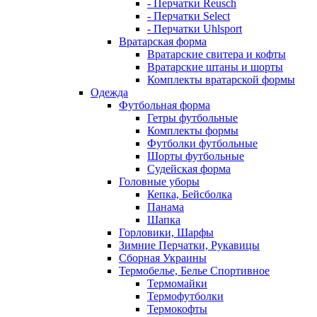
- Перчатки Reusch
- Перчатки Select
- Перчатки Uhlsport
Вратарская форма
Вратарские свитера и кофты
Вратарские штаны и шорты
Комплекты вратарской формы
Одежда
Футбольная форма
Гетры футбольные
Комплекты формы
Футболки футбольные
Шорты футбольные
Судейская форма
Головные уборы
Кепка, Бейсболка
Панама
Шапка
Горловики, Шарфы
Зимние Перчатки, Рукавицы
Сборная Украины
Термобелье, Белье Спортивное
Термомайки
Термофутболки
Термокофты