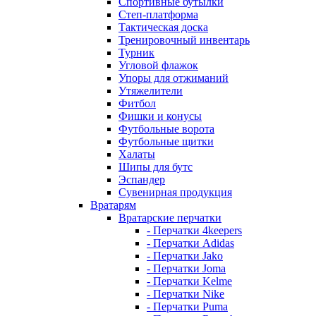
Спортивные бутылки
Степ-платформа
Тактическая доска
Тренировочный инвентарь
Турник
Угловой флажок
Упоры для отжиманий
Утяжелители
Фитбол
Фишки и конусы
Футбольные ворота
Футбольные щитки
Халаты
Шипы для бутс
Эспандер
Сувенирная продукция
Вратарям
Вратарские перчатки
- Перчатки 4keepers
- Перчатки Adidas
- Перчатки Jako
- Перчатки Joma
- Перчатки Kelme
- Перчатки Nike
- Перчатки Puma