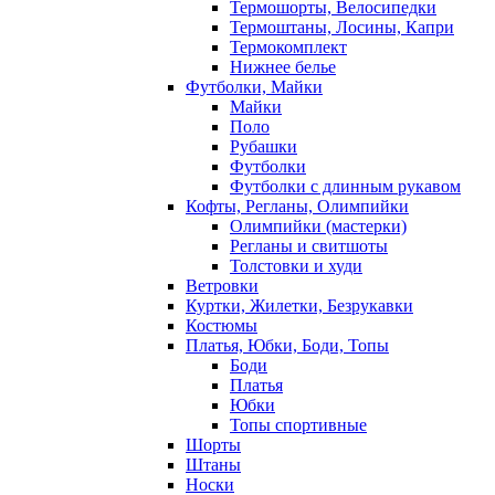
Термошорты, Велосипедки
Термоштаны, Лосины, Капри
Термокомплект
Нижнее белье
Футболки, Майки
Майки
Поло
Рубашки
Футболки
Футболки с длинным рукавом
Кофты, Регланы, Олимпийки
Олимпийки (мастерки)
Регланы и свитшоты
Толстовки и худи
Ветровки
Куртки, Жилетки, Безрукавки
Костюмы
Платья, Юбки, Боди, Топы
Боди
Платья
Юбки
Топы спортивные
Шорты
Штаны
Носки