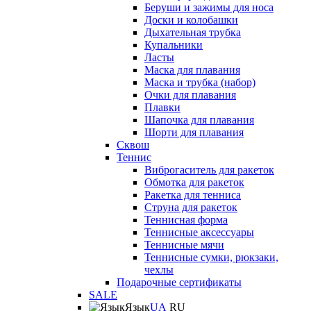
Беруши и зажимы для носа
Доски и колобашки
Дыхательная трубка
Купальники
Ласты
Маска для плавания
Маска и трубка (набор)
Очки для плавания
Плавки
Шапочка для плавания
Шорти для плавания
Сквош
Теннис
Виброгаситель для ракеток
Обмотка для ракеток
Ракетка для тенниса
Струна для ракеток
Теннисная форма
Теннисные аксессуары
Теннисные мячи
Теннисные сумки, рюкзаки,
чехлы
Подарочные сертификаты
SALE
Язык
UA
RU