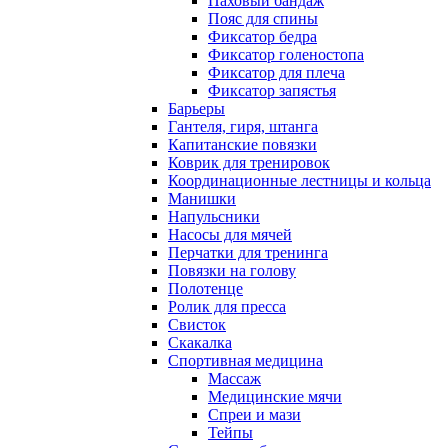
Паховый бандаж
Пояс для спины
Фиксатор бедра
Фиксатор голеностопа
Фиксатор для плеча
Фиксатор запястья
Барьеры
Гантеля, гиря, штанга
Капитанские повязки
Коврик для тренировок
Координационные лестницы и кольца
Манишки
Напульсники
Насосы для мячей
Перчатки для тренинга
Повязки на голову
Полотенце
Ролик для пресса
Свисток
Скакалка
Спортивная медицина
Массаж
Медицинские мячи
Спреи и мази
Тейпы