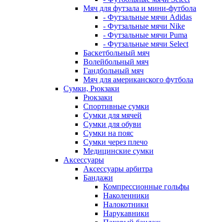
Мяч для футзала и мини-футбола
- Футзальные мячи Adidas
- Футзальные мячи Nike
- Футзальные мячи Puma
- Футзальные мячи Select
Баскетбольный мяч
Волейбольный мяч
Гандбольный мяч
Мяч для американского футбола
Сумки, Рюкзаки
Рюкзаки
Спортивные сумки
Сумки для мячей
Сумки для обуви
Сумки на пояс
Сумки через плечо
Медицинские сумки
Аксессуары
Аксессуары арбитра
Бандажи
Компрессионные гольфы
Наколенники
Налокотники
Нарукавники