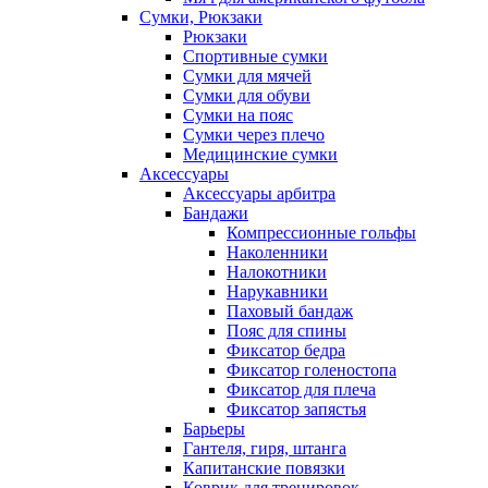
Сумки, Рюкзаки
Рюкзаки
Спортивные сумки
Сумки для мячей
Сумки для обуви
Сумки на пояс
Сумки через плечо
Медицинские сумки
Аксессуары
Аксессуары арбитра
Бандажи
Компрессионные гольфы
Наколенники
Налокотники
Нарукавники
Паховый бандаж
Пояс для спины
Фиксатор бедра
Фиксатор голеностопа
Фиксатор для плеча
Фиксатор запястья
Барьеры
Гантеля, гиря, штанга
Капитанские повязки
Коврик для тренировок