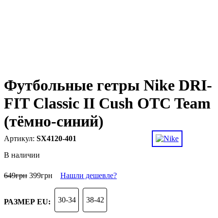
Футбольные гетры Nike DRI-
FIT Classic II Cush OTC Team
(тёмно-синий)
SX4120-401
В наличии
649
грн
399
грн
Нашли дешевле?
30-34
38-42
РАЗМЕР EU: