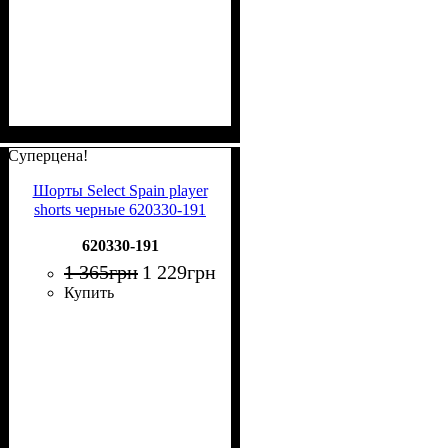
Суперцена!
Шорты Select Spain player
shorts черные 620330-191
620330-191
1 365
грн
1 229
грн
Купить