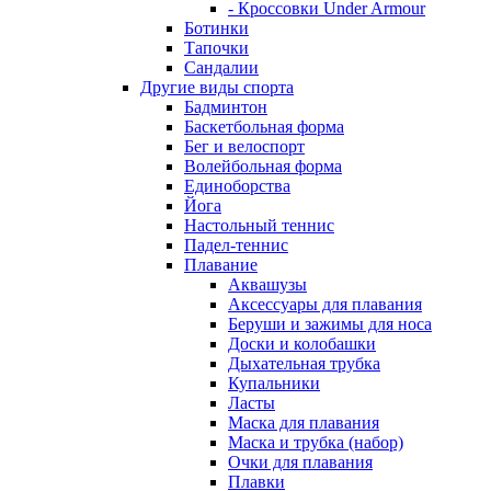
- Кроссовки Under Armour
Ботинки
Тапочки
Сандалии
Другие виды спорта
Бадминтон
Баскетбольная форма
Бег и велоспорт
Волейбольная форма
Единоборства
Йога
Настольный теннис
Падел-теннис
Плавание
Аквашузы
Аксессуары для плавания
Беруши и зажимы для носа
Доски и колобашки
Дыхательная трубка
Купальники
Ласты
Маска для плавания
Маска и трубка (набор)
Очки для плавания
Плавки