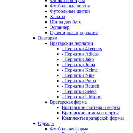
Фишки и конусы
Футбольные ворота
Футбольные щитки
Халаты
Шипы для бутс
Эспандер
Сувенирная продукция
Вратарям
Вратарские перчатки
- Перчатки 4keepers
- Перчатки Adidas
- Перчатки Jako
- Перчатки Joma
- Перчатки Kelme
- Перчатки Nike
- Перчатки Puma
- Перчатки Reusch
- Перчатки Select
- Перчатки Uhlsport
Вратарская форма
Вратарские свитера и кофты
Вратарские штаны и шорты
Комплекты вратарской формы
Одежда
Футбольная форма