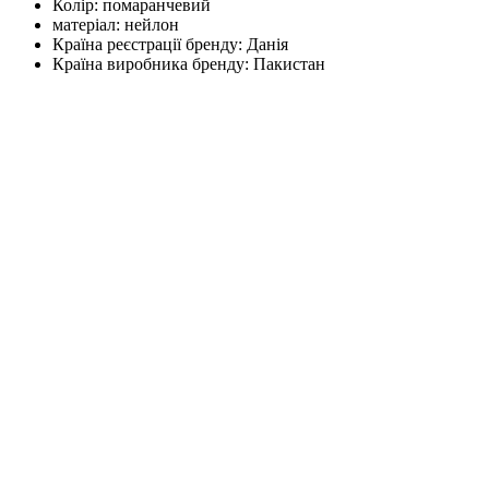
Колір:
помаранчевий
матеріал:
нейлон
Країна реєстрації бренду:
Данія
Країна виробника бренду:
Пакистан