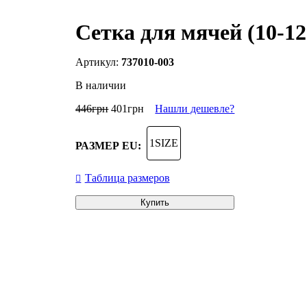
Сетка для мячей (10-12
737010-003
В наличии
446
грн
401
грн
Нашли дешевле?
1SIZE
РАЗМЕР EU:
Таблица размеров
Купить