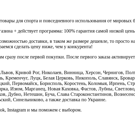
товары для спорта и повседневного использования от мировых б
газина + действует программа: 100% гарантия самой низкой цены
зможностью доставки, в таком же размере дешевле, то просто 
аемся сделать цену ниже, чем у конкурента!
м сразу после первой покупки. После первого заказа активируе
е, Львов, Кривой Рог, Николаев, Винница, Херсон, Чернигов, П
, Кременчуг, Луцк, Белая Церковь, Никополь, Славянск, Бровар
кий, Первомайск, Борисполь, Коростень, Коломыя, Ирпень, Стры
ка, Изюм, Марганец, Новая Каховка, Фастов, Лубны, Светлово
, Дубно, Нетешин, Буча, Слава Староконстантинов, Вознесенск
кий, Синельниково, а также доставка по Украине.
ook, Instagram и мы поможем с выбором.