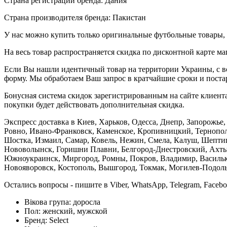
Страна регистрации бренда: Дания
Страна производителя бренда: Пакистан
У нас можно купить только оригинальные футбольные товары, 
На весь товар распространяется скидка по дисконтной карте ма
Если Вы нашли идентичный товар на территории Украины, с во
форму. Мы обработаем Ваш запрос в кратчайшие сроки и постар
Бонусная система скидок зарегистрированным на сайте клиента
покупки будет действовать дополнительная скидка.
Экспресс доставка в Киев, Харьков, Одесса, Днепр, Запорожь
Ровно, Ивано-Франковск, Каменское, Кропивницкий, Тернополь
Шостка, Измаил, Самар, Ковель, Нежин, Смела, Калуш, Шептиц
Нововолынск, Горишни Плавни, Белгород-Днестровский, Ахтыр
Южноукраинск, Миргород, Ромны, Покров, Владимир, Васильков
Новояворовск, Костополь, Вышгород, Токмак, Могилев-Подольс
Остались вопросы - пишите в Viber, WhatsApp, Telegram, Faceb
Вікова група:
доросла
Пол:
женский, мужской
Бренд:
Select