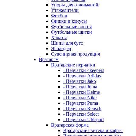
Упоры для отжиманий
Утяжелители
Фитбол
Фишки и конусы
Футбольные ворота
Футбольные щитки
Халаты
Шипы для бутс
Эспандер
Сувенирная продукция
Вратарям
Вратарские перчатки
- Перчатки 4keepers
- Перчатки Adidas
- Перчатки Jako
- Перчатки Joma
- Перчатки Kelme
- Перчатки Nike
- Перчатки Puma
- Перчатки Reusch
- Перчатки Select
- Перчатки Uhlsport
Вратарская форма
Вратарские свитера и кофты
Вратарские штаны и шорты