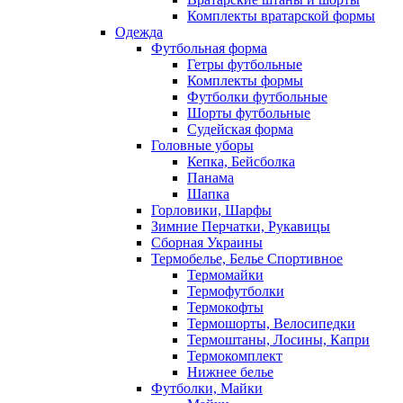
Комплекты вратарской формы
Одежда
Футбольная форма
Гетры футбольные
Комплекты формы
Футболки футбольные
Шорты футбольные
Судейская форма
Головные уборы
Кепка, Бейсболка
Панама
Шапка
Горловики, Шарфы
Зимние Перчатки, Рукавицы
Сборная Украины
Термобелье, Белье Спортивное
Термомайки
Термофутболки
Термокофты
Термошорты, Велосипедки
Термоштаны, Лосины, Капри
Термокомплект
Нижнее белье
Футболки, Майки