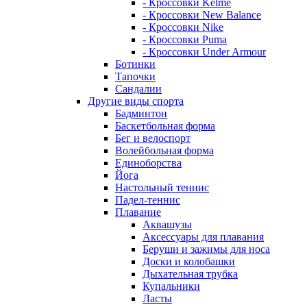
- Кроссовки Kelme
- Кроссовки New Balance
- Кроссовки Nike
- Кроссовки Puma
- Кроссовки Under Armour
Ботинки
Тапочки
Сандалии
Другие виды спорта
Бадминтон
Баскетбольная форма
Бег и велоспорт
Волейбольная форма
Единоборства
Йога
Настольный теннис
Падел-теннис
Плавание
Аквашузы
Аксессуары для плавания
Беруши и зажимы для носа
Доски и колобашки
Дыхательная трубка
Купальники
Ласты