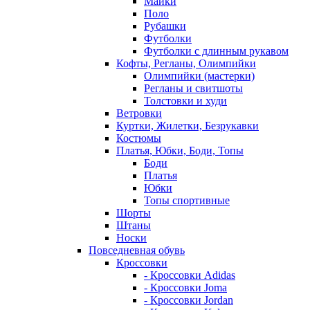
Майки
Поло
Рубашки
Футболки
Футболки с длинным рукавом
Кофты, Регланы, Олимпийки
Олимпийки (мастерки)
Регланы и свитшоты
Толстовки и худи
Ветровки
Куртки, Жилетки, Безрукавки
Костюмы
Платья, Юбки, Боди, Топы
Боди
Платья
Юбки
Топы спортивные
Шорты
Штаны
Носки
Повседневная обувь
Кроссовки
- Кроссовки Adidas
- Кроссовки Joma
- Кроссовки Jordan