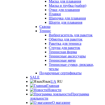
Маска для плавания
Маска и трубка (набор)
Очки для плавания
Плавки
Шапочка для плавания
Шорти для плавания
Сквош
Теннис
Виброгаситель для ракеток
Обмотка для ракеток
Ракетка для тенниса
Струна для ракеток
Теннисная форма
Теннисные аксессуары
Теннисные мячи
Теннисные сумки, рюкзаки,
чехлы
Подарочные сертификаты
SALE
Язык
UA
RU
Главная
Новости
Программа
лояльности
О магазине