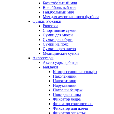
Баскетбольный мяч
Волейбольный мяч
Гандбольный мяч
Мяч для американского футбола
Сумки, Рюкзаки
Рюкзаки
Спортивные сумки
Сумки для мячей
Сумки для обуви
Сумки на пояс
Сумки через плечо
Медицинские сумки
Аксессуары
Аксессуары арбитра
Бандажи
Компрессионные гольфы
Наколенники
Налокотники
Нарукавники
Паховый бандаж
Пояс для спины
Фиксатор бедра
Фиксатор голеностопа
Фиксатор для плеча
Фиксатор запястья