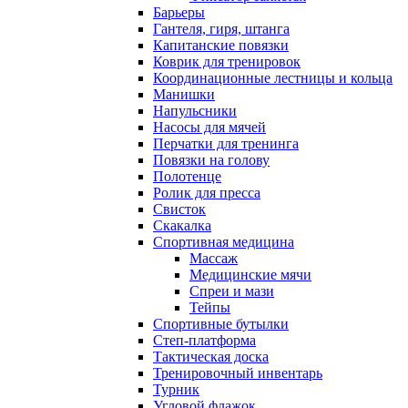
Барьеры
Гантеля, гиря, штанга
Капитанские повязки
Коврик для тренировок
Координационные лестницы и кольца
Манишки
Напульсники
Насосы для мячей
Перчатки для тренинга
Повязки на голову
Полотенце
Ролик для пресса
Свисток
Скакалка
Спортивная медицина
Массаж
Медицинские мячи
Спреи и мази
Тейпы
Спортивные бутылки
Степ-платформа
Тактическая доска
Тренировочный инвентарь
Турник
Угловой флажок