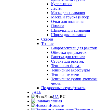
Купальники
Ласты
Маска для плавания
Маска и трубка (набор)
Очки для плавания
Плавки
Шапочка для плавания
Шорти для плавания
Сквош
Теннис
Виброгаситель для ракеток
Обмотка для ракеток
Ракетка для тенниса
Струна для ракеток
Теннисная форма
Теннисные аксессуары
Теннисные мячи
Теннисные сумки, рюкзаки,
чехлы
Подарочные сертификаты
SALE
Язык
UA
RU
Главная
Новости
Программа