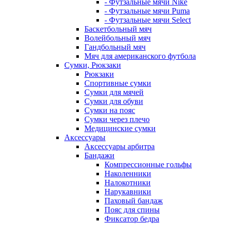
- Футзальные мячи Nike
- Футзальные мячи Puma
- Футзальные мячи Select
Баскетбольный мяч
Волейбольный мяч
Гандбольный мяч
Мяч для американского футбола
Сумки, Рюкзаки
Рюкзаки
Спортивные сумки
Сумки для мячей
Сумки для обуви
Сумки на пояс
Сумки через плечо
Медицинские сумки
Аксессуары
Аксессуары арбитра
Бандажи
Компрессионные гольфы
Наколенники
Налокотники
Нарукавники
Паховый бандаж
Пояс для спины
Фиксатор бедра