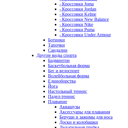
- Кроссовки Joma
- Кроссовки Jordan
- Кроссовки Kelme
- Кроссовки New Balance
- Кроссовки Nike
- Кроссовки Puma
- Кроссовки Under Armour
Ботинки
Тапочки
Сандалии
Другие виды спорта
Бадминтон
Баскетбольная форма
Бег и велоспорт
Волейбольная форма
Единоборства
Йога
Настольный теннис
Падел-теннис
Плавание
Аквашузы
Аксессуары для плавания
Беруши и зажимы для носа
Доски и колобашки
Дыхательная трубка