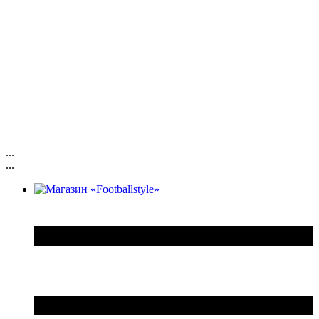
...
...