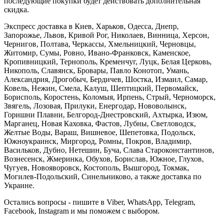
последующие покупки будет действовать дополнительная
скидка.
Экспресс доставка в Киев, Харьков, Одесса, Днепр,
Запорожье, Львов, Кривой Рог, Николаев, Винница, Херсон,
Чернигов, Полтава, Черкассы, Хмельницкий, Черновцы,
Житомир, Сумы, Ровно, Ивано-Франковск, Каменское,
Кропивницкий, Тернополь, Кременчуг, Луцк, Белая Церковь,
Никополь, Славянск, Бровары, Павло Конотоп, Умань,
Александрия, Дрогобыч, Бердичев, Шостка, Измаил, Самар,
Ковель, Нежин, Смела, Калуш, Шептицкий, Первомайск,
Борисполь, Коростень, Коломыя, Ирпень, Стрый, Черноморск,
Звягель, Лозовая, Прилуки, Енергодар, Нововолынск,
Горишни Плавни, Белгород-Днестровский, Ахтырка, Изюм,
Марганец, Новая Каховка, Фастов, Лубны, Светловодск,
Желтые Воды, Вараш, Вишневое, Шепетовка, Подольск,
Южноукраинск, Миргород, Ромны, Покров, Владимир,
Васильков, Дубно, Нетешин, Буча, Слава Староконстантинов,
Вознесенск, Жмеринка, Обухов, Борислав, Южное, Глухов,
Чугуев, Новояворовск, Костополь, Вышгород, Токмак,
Могилев-Подольский, Синельниково, а также доставка по
Украине.
Остались вопросы - пишите в Viber, WhatsApp, Telegram,
Facebook, Instagram и мы поможем с выбором.