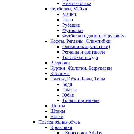
Нижнее белье
Футболки, Майки
Майки
Поло
Рубашки
Футболки
Футболки с длинным рукавом
Кофты, Регланы, Олимпийки
Олимпийки (мастерки)
Регланы и свитшоты
Толстовки и худи
Ветровки
Куртки, Жилетки, Безрукавки
Костюмы
Платья, Юбки, Боди, Топы
Боди
Платья
Юбки
Топы спортивные
Шорты
Штаны
Носки
Повседневная обувь
Кроссовки
- Кроссовки Adidas