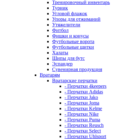
Тренировочный инвентарь
Турник
Угловой флажок
Упоры для отжиманий
Утяжелители
Фитбол
Фишки и конусы
Футбольные ворота
Футбольные щитки
Халаты
Шипы для бутс
Эспандер
Сувенирная продукция
Вратарям
Вратарские перчатки
- Перчатки 4keepers
- Перчатки Adidas
- Перчатки Jako
- Перчатки Joma
- Перчатки Kelme
- Перчатки Nike
- Перчатки Puma
- Перчатки Reusch
- Перчатки Select
- Перчатки Uhlsport