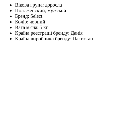
Вікова група:
доросла
Пол:
женский, мужской
Бренд:
Select
Колір:
чорний
Вага м'яча:
5 кг
Країна реєстрації бренду:
Данія
Країна виробника бренду:
Пакистан