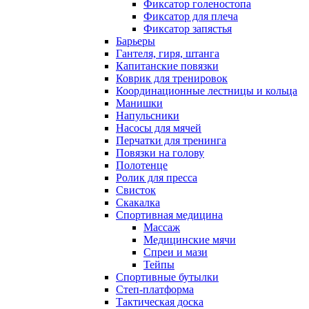
Фиксатор голеностопа
Фиксатор для плеча
Фиксатор запястья
Барьеры
Гантеля, гиря, штанга
Капитанские повязки
Коврик для тренировок
Координационные лестницы и кольца
Манишки
Напульсники
Насосы для мячей
Перчатки для тренинга
Повязки на голову
Полотенце
Ролик для пресса
Свисток
Скакалка
Спортивная медицина
Массаж
Медицинские мячи
Спреи и мази
Тейпы
Спортивные бутылки
Степ-платформа
Тактическая доска