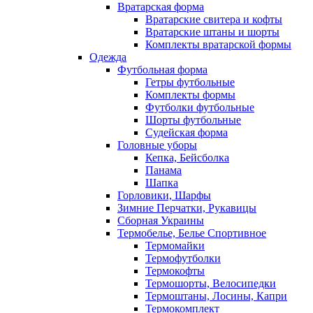
Вратарская форма
Вратарские свитера и кофты
Вратарские штаны и шорты
Комплекты вратарской формы
Одежда
Футбольная форма
Гетры футбольные
Комплекты формы
Футболки футбольные
Шорты футбольные
Судейская форма
Головные уборы
Кепка, Бейсболка
Панама
Шапка
Горловики, Шарфы
Зимние Перчатки, Рукавицы
Сборная Украины
Термобелье, Белье Спортивное
Термомайки
Термофутболки
Термокофты
Термошорты, Велосипедки
Термоштаны, Лосины, Капри
Термокомплект