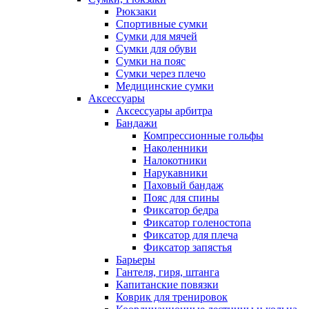
Рюкзаки
Спортивные сумки
Сумки для мячей
Сумки для обуви
Сумки на пояс
Сумки через плечо
Медицинские сумки
Аксессуары
Аксессуары арбитра
Бандажи
Компрессионные гольфы
Наколенники
Налокотники
Нарукавники
Паховый бандаж
Пояс для спины
Фиксатор бедра
Фиксатор голеностопа
Фиксатор для плеча
Фиксатор запястья
Барьеры
Гантеля, гиря, штанга
Капитанские повязки
Коврик для тренировок