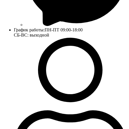
График работы:
ПН-ПТ 09:00-18:00
СБ-ВС: выходной