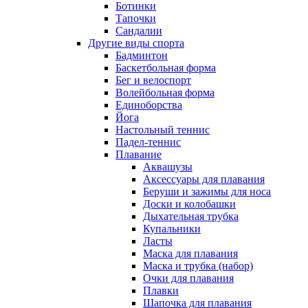
Ботинки
Тапочки
Сандалии
Другие виды спорта
Бадминтон
Баскетбольная форма
Бег и велоспорт
Волейбольная форма
Единоборства
Йога
Настольный теннис
Падел-теннис
Плавание
Аквашузы
Аксессуары для плавания
Беруши и зажимы для носа
Доски и колобашки
Дыхательная трубка
Купальники
Ласты
Маска для плавания
Маска и трубка (набор)
Очки для плавания
Плавки
Шапочка для плавания