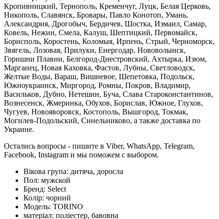
Кропивницкий, Тернополь, Кременчуг, Луцк, Белая Церковь,
Никополь, Славянск, Бровары, Павло Конотоп, Умань,
Александрия, Дрогобыч, Бердичев, Шостка, Измаил, Самар,
Ковель, Нежин, Смела, Калуш, Шептицкий, Первомайск,
Борисполь, Коростень, Коломыя, Ирпень, Стрый, Черноморск,
Звягель, Лозовая, Прилуки, Енергодар, Нововолынск,
Горишни Плавни, Белгород-Днестровский, Ахтырка, Изюм,
Марганец, Новая Каховка, Фастов, Лубны, Светловодск,
Желтые Воды, Вараш, Вишневое, Шепетовка, Подольск,
Южноукраинск, Миргород, Ромны, Покров, Владимир,
Васильков, Дубно, Нетешин, Буча, Слава Староконстантинов,
Вознесенск, Жмеринка, Обухов, Борислав, Южное, Глухов,
Чугуев, Новояворовск, Костополь, Вышгород, Токмак,
Могилев-Подольский, Синельниково, а также доставка по
Украине.
Остались вопросы - пишите в Viber, WhatsApp, Telegram,
Facebook, Instagram и мы поможем с выбором.
Вікова група:
дитяча, доросла
Пол:
мужской
Бренд:
Select
Колір:
чорний
Модель:
TORINO
матеріал:
поліестер, бавовна