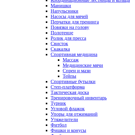
Координационные лестницы и кольца
Манишки
Напульсники
Насосы для мячей
Перчатки для тренинга
Повязки на голову
Полотенце
Ролик для пресса
Свисток
Скакалка
Спортивная медицина
Массаж
Медицинские мячи
Спреи и мази
Тейпы
Спортивные бутылки
Степ-платформа
Тактическая доска
Тренировочный инвентарь
Турник
Угловой флажок
Упоры для отжиманий
Утяжелители
Фитбол
Фишки и конусы