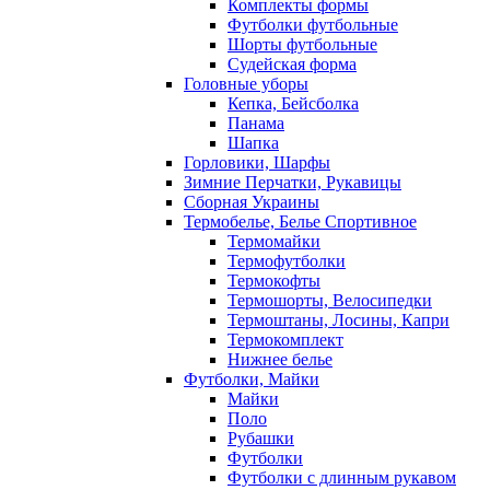
Комплекты формы
Футболки футбольные
Шорты футбольные
Судейская форма
Головные уборы
Кепка, Бейсболка
Панама
Шапка
Горловики, Шарфы
Зимние Перчатки, Рукавицы
Сборная Украины
Термобелье, Белье Спортивное
Термомайки
Термофутболки
Термокофты
Термошорты, Велосипедки
Термоштаны, Лосины, Капри
Термокомплект
Нижнее белье
Футболки, Майки
Майки
Поло
Рубашки
Футболки
Футболки с длинным рукавом