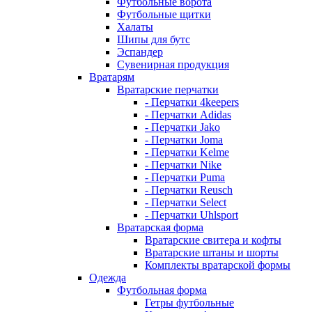
Футбольные ворота
Футбольные щитки
Халаты
Шипы для бутс
Эспандер
Сувенирная продукция
Вратарям
Вратарские перчатки
- Перчатки 4keepers
- Перчатки Adidas
- Перчатки Jako
- Перчатки Joma
- Перчатки Kelme
- Перчатки Nike
- Перчатки Puma
- Перчатки Reusch
- Перчатки Select
- Перчатки Uhlsport
Вратарская форма
Вратарские свитера и кофты
Вратарские штаны и шорты
Комплекты вратарской формы
Одежда
Футбольная форма
Гетры футбольные