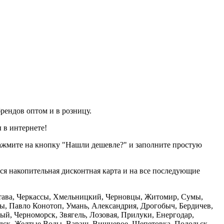
рендов оптом и в розницу.
 в интернете!
нажмите на кнопку "Нашли дешевле?" и заполните простую
тся накопительная дисконтная карта и на все последующие
олтава, Черкассы, Хмельницкий, Черновцы, Житомир, Сумы,
ы, Павло Конотоп, Умань, Александрия, Дрогобыч, Бердичев,
й, Черноморск, Звягель, Лозовая, Прилуки, Енергодар,
дск, Желтые Воды, Вараш, Вишневое, Шепетовка, Подольск,