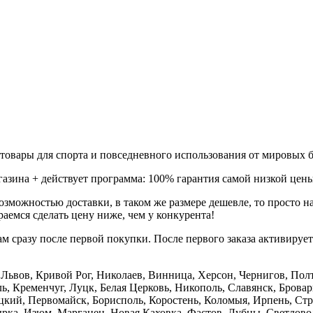
товары для спорта и повседневного использования от мировых б
газина + действует программа: 100% гарантия самой низкой цены
зможностью доставки, в таком же размере дешевле, то просто 
аемся сделать цену ниже, чем у конкурента!
м сразу после первой покупки. После первого заказа активируе
е, Львов, Кривой Рог, Николаев, Винница, Херсон, Чернигов, П
, Кременчуг, Луцк, Белая Церковь, Никополь, Славянск, Бровар
кий, Первомайск, Борисполь, Коростень, Коломыя, Ирпень, Стры
ка, Изюм, Марганец, Новая Каховка, Фастов, Лубны, Светлово