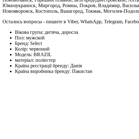
Южноукраинск, Миргород, Ромны, Покров, Владимир, Васильков
Новояворовск, Костополь, Вышгород, Токмак, Могилев-Подольс
Остались вопросы - пишите в Viber, WhatsApp, Telegram, Faceb
Вікова група:
дитяча, доросла
Пол:
мужской
Бренд:
Select
Колір:
червоний
Модель:
BRAZIL
матеріал:
поліестер
Країна реєстрації бренду:
Данія
Країна виробника бренду:
Пакистан