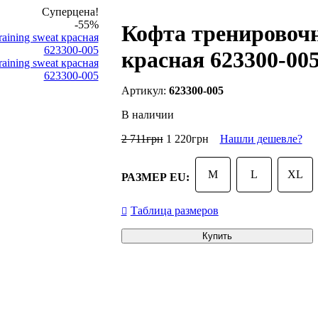
Суперцена!
-55%
Кофта тренировочная
красная 623300-00
623300-005
В наличии
2 711
грн
1 220
грн
Нашли дешевле?
M
L
XL
РАЗМЕР EU:
Таблица размеров
Купить