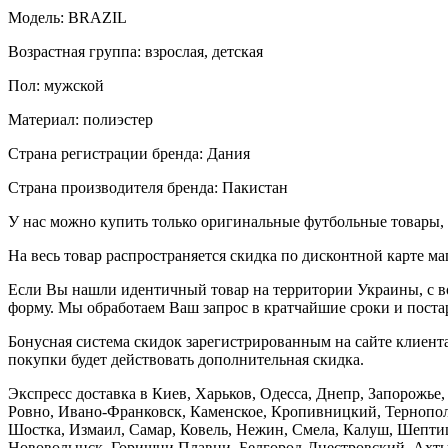
Модель: BRAZIL
Возрастная группа: взрослая, детская
Пол: мужской
Материал: полиэстер
Страна регистрации бренда: Дания
Страна производителя бренда: Пакистан
У нас можно купить только оригинальные футбольные товары, 
На весь товар распространяется скидка по дисконтной карте ма
Если Вы нашли идентичный товар на территории Украины, с во
форму. Мы обработаем Ваш запрос в кратчайшие сроки и постар
Бонусная система скидок зарегистрированным на сайте клиента
покупки будет действовать дополнительная скидка.
Экспресс доставка в Киев, Харьков, Одесса, Днепр, Запорожь
Ровно, Ивано-Франковск, Каменское, Кропивницкий, Тернополь
Шостка, Измаил, Самар, Ковель, Нежин, Смела, Калуш, Шептиц
Нововолынск, Горишни Плавни, Белгород-Днестровский, Ахтыр