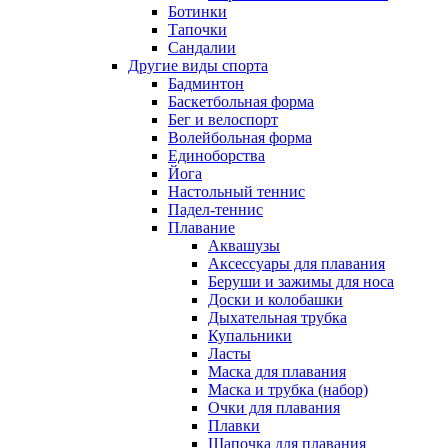
Ботинки
Тапочки
Сандалии
Другие виды спорта
Бадминтон
Баскетбольная форма
Бег и велоспорт
Волейбольная форма
Единоборства
Йога
Настольный теннис
Падел-теннис
Плавание
Аквашузы
Аксессуары для плавания
Беруши и зажимы для носа
Доски и колобашки
Дыхательная трубка
Купальники
Ласты
Маска для плавания
Маска и трубка (набор)
Очки для плавания
Плавки
Шапочка для плавания