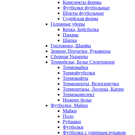
Комплекты формы
Футболки футбольные
Шорты футбольные
Судейская форма
Головные уборы
Кепка, Бейсболка
Панама
Шапка
Горловики, Шарфы
Зимние Перчатки, Рукавицы
Сборная Украины
Термобелье, Белье Спортивное
Термомайки
Термофутболки
Термокофты
Термошорты, Велосипедки
Термоштаны, Лосины, Капри
Термокомплект
Нижнее белье
Футболки, Майки
Майки
Поло
Рубашки
Футболки
Футболки с длинным рукавом