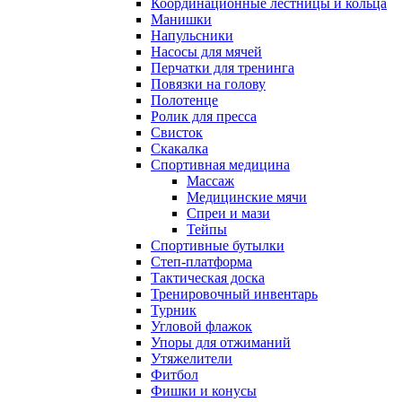
Координационные лестницы и кольца
Манишки
Напульсники
Насосы для мячей
Перчатки для тренинга
Повязки на голову
Полотенце
Ролик для пресса
Свисток
Скакалка
Спортивная медицина
Массаж
Медицинские мячи
Спреи и мази
Тейпы
Спортивные бутылки
Степ-платформа
Тактическая доска
Тренировочный инвентарь
Турник
Угловой флажок
Упоры для отжиманий
Утяжелители
Фитбол
Фишки и конусы