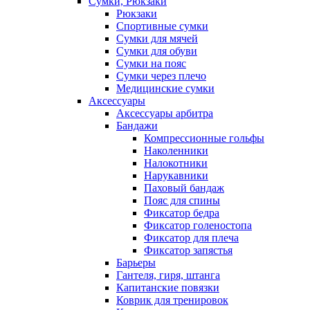
Сумки, Рюкзаки
Рюкзаки
Спортивные сумки
Сумки для мячей
Сумки для обуви
Сумки на пояс
Сумки через плечо
Медицинские сумки
Аксессуары
Аксессуары арбитра
Бандажи
Компрессионные гольфы
Наколенники
Налокотники
Нарукавники
Паховый бандаж
Пояс для спины
Фиксатор бедра
Фиксатор голеностопа
Фиксатор для плеча
Фиксатор запястья
Барьеры
Гантеля, гиря, штанга
Капитанские повязки
Коврик для тренировок