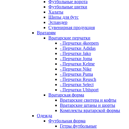
Футбольные ворота
Футбольные щитки
Халаты
Шипы для бутс
Эспандер
Сувенирная продукция
Вратарям
Вратарские перчатки
- Перчатки 4keepers
- Перчатки Adidas
- Перчатки Jako
- Перчатки Joma
- Перчатки Kelme
- Перчатки Nike
- Перчатки Puma
- Перчатки Reusch
- Перчатки Select
- Перчатки Uhlsport
Вратарская форма
Вратарские свитера и кофты
Вратарские штаны и шорты
Комплекты вратарской формы
Одежда
Футбольная форма
Гетры футбольные