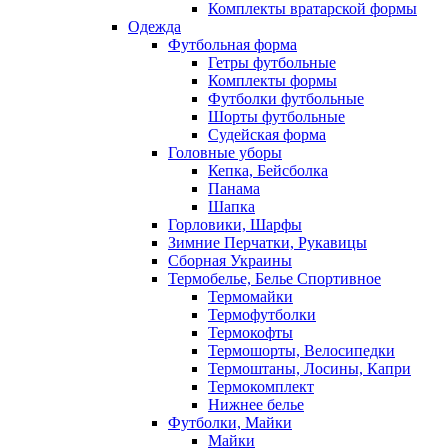
Комплекты вратарской формы
Одежда
Футбольная форма
Гетры футбольные
Комплекты формы
Футболки футбольные
Шорты футбольные
Судейская форма
Головные уборы
Кепка, Бейсболка
Панама
Шапка
Горловики, Шарфы
Зимние Перчатки, Рукавицы
Сборная Украины
Термобелье, Белье Спортивное
Термомайки
Термофутболки
Термокофты
Термошорты, Велосипедки
Термоштаны, Лосины, Капри
Термокомплект
Нижнее белье
Футболки, Майки
Майки