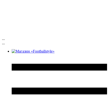
...
...