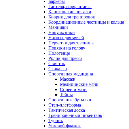
Барьеры
Гантеля, гиря, штанга
Капитанские повязки
Коврик для тренировок
Координационные лестницы и кольца
Манишки
Напульсники
Насосы для мячей
Перчатки для тренинга
Повязки на голову
Полотенце
Ролик для пресса
Свисток
Скакалка
Спортивная медицина
Массаж
Медицинские мячи
Спреи и мази
Тейпы
Спортивные бутылки
Степ-платформа
Тактическая доска
Тренировочный инвентарь
Турник
Угловой флажок