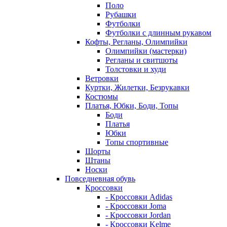
Поло
Рубашки
Футболки
Футболки с длинным рукавом
Кофты, Регланы, Олимпийки
Олимпийки (мастерки)
Регланы и свитшоты
Толстовки и худи
Ветровки
Куртки, Жилетки, Безрукавки
Костюмы
Платья, Юбки, Боди, Топы
Боди
Платья
Юбки
Топы спортивные
Шорты
Штаны
Носки
Повседневная обувь
Кроссовки
- Кроссовки Adidas
- Кроссовки Joma
- Кроссовки Jordan
- Кроссовки Kelme