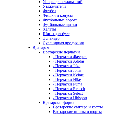
Упоры для отжиманий
Утяжелители
Фитбол
Фишки и конусы
Футбольные ворота
Футбольные щитки
Халаты
Шипы для бутс
Эспандер
Сувенирная продукция
Вратарям
Вратарские перчатки
- Перчатки 4keepers
- Перчатки Adidas
- Перчатки Jako
- Перчатки Joma
- Перчатки Kelme
- Перчатки Nike
- Перчатки Puma
- Перчатки Reusch
- Перчатки Select
- Перчатки Uhlsport
Вратарская форма
Вратарские свитера и кофты
Вратарские штаны и шорты