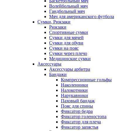
Баскетбольный мяч
Волейбольный мяч
Гандбольный мяч
Мяч для американского футбола
Сумки, Рюкзаки
Рюкзаки
Спортивные сумки
Сумки для мячей
Сумки для обуви
Сумки на пояс
Сумки через плечо
Медицинские сумки
Аксессуары
Аксессуары арбитра
Бандажи
Компрессионные гольфы
Наколенники
Налокотники
Нарукавники
Паховый бандаж
Пояс для спины
Фиксатор бедра
Фиксатор голеностопа
Фиксатор для плеча
Фиксатор запястья