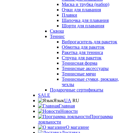
Маска и трубка (набор)
Очки для плавания
Плавки
Шапочка для плавания
Шорти для плавания
Сквош
Теннис
Виброгаситель для ракеток
Обмотка для ракеток
Ракетка для тенниса
Струна для ракеток
Теннисная форма
Теннисные аксессуары
Теннисные мячи
Теннисные сумки, рюкзаки,
чехлы
Подарочные сертификаты
SALE
Язык
UA
RU
Главная
Новости
Программа
лояльности
О магазине
Доставка