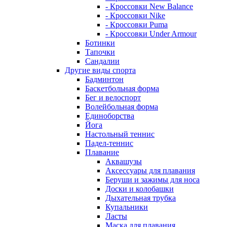
- Кроссовки New Balance
- Кроссовки Nike
- Кроссовки Puma
- Кроссовки Under Armour
Ботинки
Тапочки
Сандалии
Другие виды спорта
Бадминтон
Баскетбольная форма
Бег и велоспорт
Волейбольная форма
Единоборства
Йога
Настольный теннис
Падел-теннис
Плавание
Аквашузы
Аксессуары для плавания
Беруши и зажимы для носа
Доски и колобашки
Дыхательная трубка
Купальники
Ласты
Маска для плавания