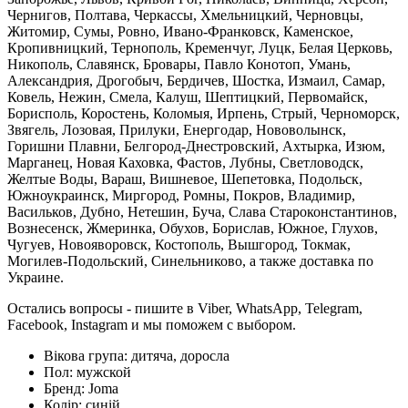
Чернигов, Полтава, Черкассы, Хмельницкий, Черновцы,
Житомир, Сумы, Ровно, Ивано-Франковск, Каменское,
Кропивницкий, Тернополь, Кременчуг, Луцк, Белая Церковь,
Никополь, Славянск, Бровары, Павло Конотоп, Умань,
Александрия, Дрогобыч, Бердичев, Шостка, Измаил, Самар,
Ковель, Нежин, Смела, Калуш, Шептицкий, Первомайск,
Борисполь, Коростень, Коломыя, Ирпень, Стрый, Черноморск,
Звягель, Лозовая, Прилуки, Енергодар, Нововолынск,
Горишни Плавни, Белгород-Днестровский, Ахтырка, Изюм,
Марганец, Новая Каховка, Фастов, Лубны, Светловодск,
Желтые Воды, Вараш, Вишневое, Шепетовка, Подольск,
Южноукраинск, Миргород, Ромны, Покров, Владимир,
Васильков, Дубно, Нетешин, Буча, Слава Староконстантинов,
Вознесенск, Жмеринка, Обухов, Борислав, Южное, Глухов,
Чугуев, Новояворовск, Костополь, Вышгород, Токмак,
Могилев-Подольский, Синельниково, а также доставка по
Украине.
Остались вопросы - пишите в Viber, WhatsApp, Telegram,
Facebook, Instagram и мы поможем с выбором.
Вікова група:
дитяча, доросла
Пол:
мужской
Бренд:
Joma
Колір:
синій