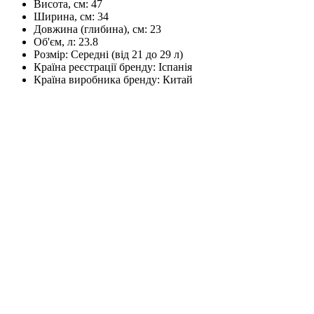
Висота, см:
47
Ширина, см:
34
Довжина (глибина), см:
23
Об'єм, л:
23.8
Розмір:
Середні (від 21 до 29 л)
Країна реєстрації бренду:
Іспанія
Країна виробника бренду:
Китай