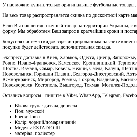
У нас можно купить только оригинальные футбольные товары, 
На весь товар распространяется скидка по дисконтной карте ма
Если Вы нашли идентичный товар на территории Украины, с во
форму. Мы обработаем Ваш запрос в кратчайшие сроки и постар
Бонусная система скидок зарегистрированным на сайте клиента
покупки будет действовать дополнительная скидка.
Экспресс доставка в Киев, Харьков, Одесса, Днепр, Запорожь
Ровно, Ивано-Франковск, Каменское, Кропивницкий, Тернополь
Шостка, Измаил, Самар, Ковель, Нежин, Смела, Калуш, Шептиц
Нововолынск, Горишни Плавни, Белгород-Днестровский, Ахтыр
Южноукраинск, Миргород, Ромны, Покров, Владимир, Васильков
Новояворовск, Костополь, Вышгород, Токмак, Могилев-Подольс
Остались вопросы - пишите в Viber, WhatsApp, Telegram, Faceb
Вікова група:
дитяча, доросла
Пол:
мужской
Бренд:
Joma
Колір:
чорний/помаранчевий
Модель:
ESTADIO III
матеріал:
поліестер