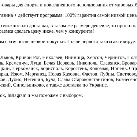
товары для спорта и повседневного использования от мировых б
газина + действует программа: 100% гарантия самой низкой цены
зможностью доставки, в таком же размере дешевле, то просто 
аемся сделать цену ниже, чем у конкурента!
м сразу после первой покупки. После первого заказа активируе
е, Львов, Кривой Рог, Николаев, Винница, Херсон, Чернигов, П
, Кременчуг, Луцк, Белая Церковь, Никополь, Славянск, Бровар
кий, Первомайск, Борисполь, Коростень, Коломыя, Ирпень, Стры
ка, Изюм, Марганец, Новая Каховка, Фастов, Лубны, Светлово
, Дубно, Нетешин, Буча, Слава Староконстантинов, Вознесенск
кий, Синельниково, а также доставка по Украине.
ook, Instagram и мы поможем с выбором.