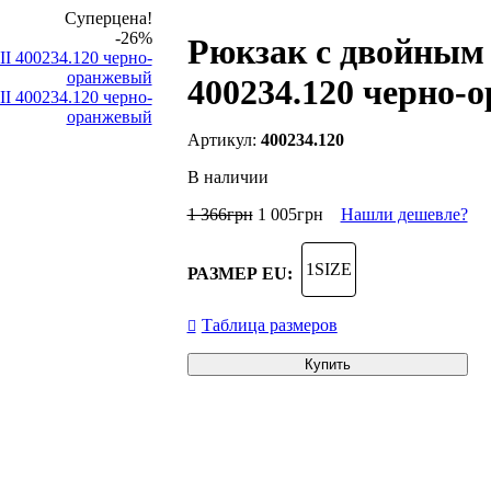
Суперцена!
-26%
Рюкзак с двойным
400234.120 черно-
400234.120
В наличии
1 366
грн
1 005
грн
Нашли дешевле?
1SIZE
РАЗМЕР EU:
Таблица размеров
Купить