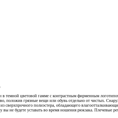
)
н в темной цветовой гамме с контрастным фирменным логотипом 
тво, положив грязные вещи или обувь отдельно от чистых. Снар
р из сверхпрочного полиэстера, обладающего влагоотталкивающ
 вы не будете уставать во время ношения рюкзака. Плечевые ре