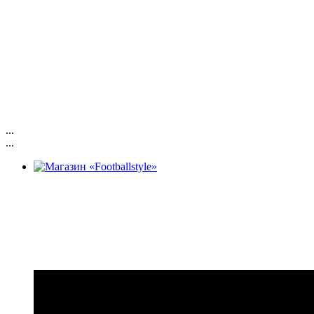
...
...