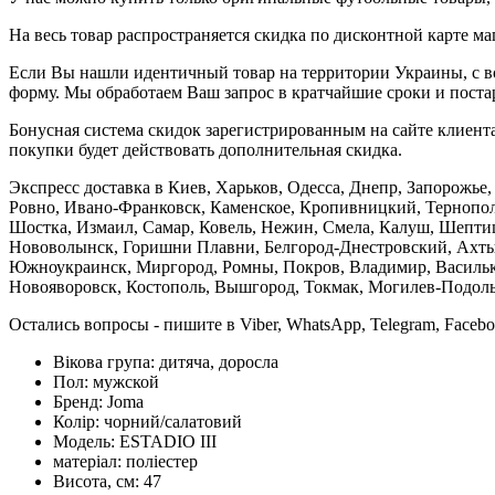
На весь товар распространяется скидка по дисконтной карте ма
Если Вы нашли идентичный товар на территории Украины, с во
форму. Мы обработаем Ваш запрос в кратчайшие сроки и постар
Бонусная система скидок зарегистрированным на сайте клиента
покупки будет действовать дополнительная скидка.
Экспресс доставка в Киев, Харьков, Одесса, Днепр, Запорожь
Ровно, Ивано-Франковск, Каменское, Кропивницкий, Тернополь
Шостка, Измаил, Самар, Ковель, Нежин, Смела, Калуш, Шептиц
Нововолынск, Горишни Плавни, Белгород-Днестровский, Ахтыр
Южноукраинск, Миргород, Ромны, Покров, Владимир, Васильков
Новояворовск, Костополь, Вышгород, Токмак, Могилев-Подольс
Остались вопросы - пишите в Viber, WhatsApp, Telegram, Faceb
Вікова група:
дитяча, доросла
Пол:
мужской
Бренд:
Joma
Колір:
чорний/салатовий
Модель:
ESTADIO III
матеріал:
поліестер
Висота, см:
47