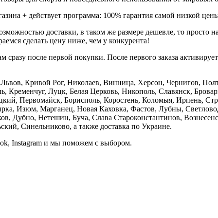
газина + действует программа: 100% гарантия самой низкой цены
зможностью доставки, в таком же размере дешевле, то просто 
аемся сделать цену ниже, чем у конкурента!
м сразу после первой покупки. После первого заказа активируе
е, Львов, Кривой Рог, Николаев, Винница, Херсон, Чернигов, П
, Кременчуг, Луцк, Белая Церковь, Никополь, Славянск, Бровар
кий, Первомайск, Борисполь, Коростень, Коломыя, Ирпень, Стры
ка, Изюм, Марганец, Новая Каховка, Фастов, Лубны, Светлово
, Дубно, Нетешин, Буча, Слава Староконстантинов, Вознесенск
кий, Синельниково, а также доставка по Украине.
ook, Instagram и мы поможем с выбором.