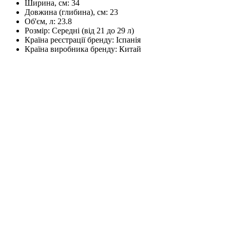
Ширина, см:
34
Довжина (глибина), см:
23
Об'єм, л:
23.8
Розмір:
Середні (від 21 до 29 л)
Країна реєстрації бренду:
Іспанія
Країна виробника бренду:
Китай