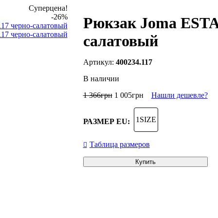
Суперцена!
-26%
Рюкзак Joma ESTAD
салатовый
400234.117
В наличии
1 366
грн
1 005
грн
Нашли дешевле?
1SIZE
РАЗМЕР EU:
Таблица размеров
Купить