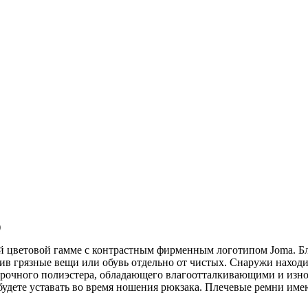
)
й цветовой гамме с контрастным фирменным логотипом Joma. Бла
жив грязные вещи или обувь отдельно от чистых. Снаружи наход
хпрочного полиэстера, обладающего влагоотталкивающими и изн
удете уставать во время ношения рюкзака. Плечевые ремни имею