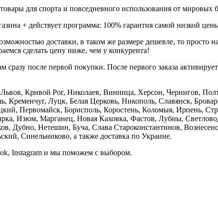
товары для спорта и повседневного использования от мировых б
газина + действует программа: 100% гарантия самой низкой цены
зможностью доставки, в таком же размере дешевле, то просто 
аемся сделать цену ниже, чем у конкурента!
м сразу после первой покупки. После первого заказа активируе
е, Львов, Кривой Рог, Николаев, Винница, Херсон, Чернигов, П
, Кременчуг, Луцк, Белая Церковь, Никополь, Славянск, Бровар
кий, Первомайск, Борисполь, Коростень, Коломыя, Ирпень, Стры
ка, Изюм, Марганец, Новая Каховка, Фастов, Лубны, Светлово
, Дубно, Нетешин, Буча, Слава Староконстантинов, Вознесенск
кий, Синельниково, а также доставка по Украине.
ook, Instagram и мы поможем с выбором.