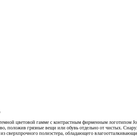
)
темной цветовой гамме с контрастным фирменным логотипом Joma
тво, положив грязные вещи или обувь отдельно от чистых. Снар
р из сверхпрочного полиэстера, обладающего влагоотталкивающ