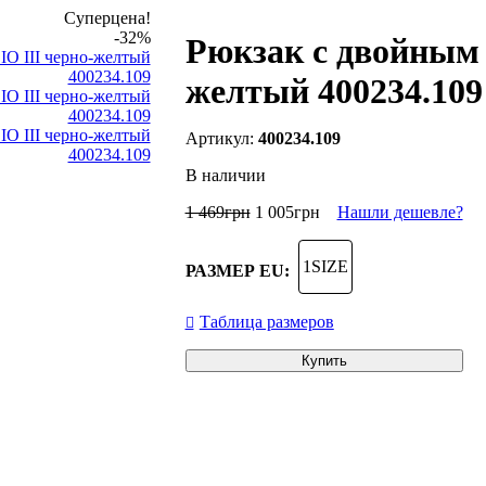
Суперцена!
-32%
Рюкзак с двойным 
желтый 400234.109
400234.109
В наличии
1 469
грн
1 005
грн
Нашли дешевле?
1SIZE
РАЗМЕР EU:
Таблица размеров
Купить