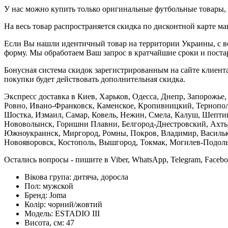
У нас можно купить только оригинальные футбольные товары, 
На весь товар распространяется скидка по дисконтной карте ма
Если Вы нашли идентичный товар на территории Украины, с во
форму. Мы обработаем Ваш запрос в кратчайшие сроки и постар
Бонусная система скидок зарегистрированным на сайте клиента
покупки будет действовать дополнительная скидка.
Экспресс доставка в Киев, Харьков, Одесса, Днепр, Запорожь
Ровно, Ивано-Франковск, Каменское, Кропивницкий, Тернополь
Шостка, Измаил, Самар, Ковель, Нежин, Смела, Калуш, Шептиц
Нововолынск, Горишни Плавни, Белгород-Днестровский, Ахтыр
Южноукраинск, Миргород, Ромны, Покров, Владимир, Васильков
Новояворовск, Костополь, Вышгород, Токмак, Могилев-Подольс
Остались вопросы - пишите в Viber, WhatsApp, Telegram, Faceb
Вікова група:
дитяча, доросла
Пол:
мужской
Бренд:
Joma
Колір:
чорний/жовтий
Модель:
ESTADIO III
Висота, см:
47