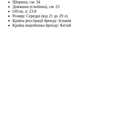
Ширина, см:
34
Довжина (глибина), см:
23
Об'єм, л:
23.8
Розмір:
Середні (від 21 до 29 л)
Країна реєстрації бренду:
Іспанія
Країна виробника бренду:
Китай