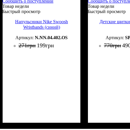
Сообщить о поступлении
Сообщить о поступл
Товар недели
Товар недели
Быстрый просмотр
Быстрый просмотр
Напульсники Nike Swoosh
Детские щитки
Wristbands (синий)
N.NN.04.402.OS
SP
271
грн
199
грн
770
грн
49