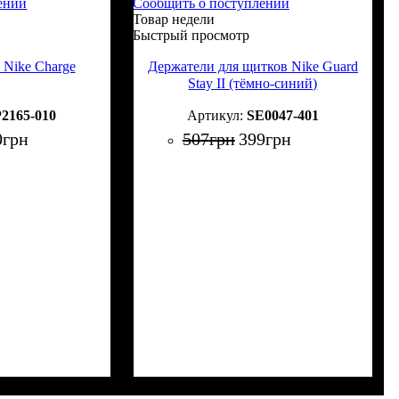
ении
Сообщить о поступлении
Товар недели
Быстрый просмотр
 Nike Charge
Держатели для щитков Nike Guard
Stay II (тёмно-синий)
2165-010
SE0047-401
0
грн
507
грн
399
грн