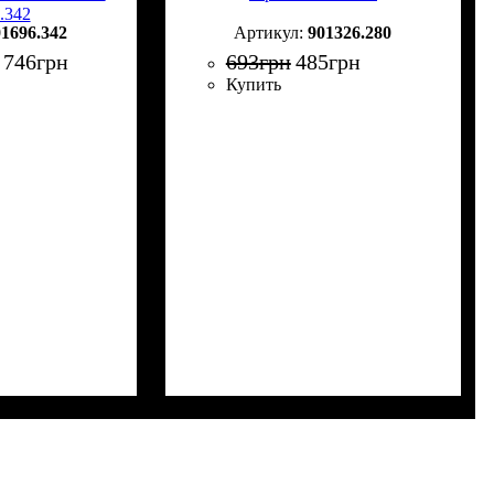
.342
01696.342
901326.280
 746
грн
693
грн
485
грн
Купить