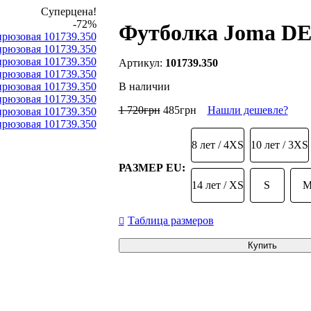
Суперцена!
-72%
Футболка Joma DE
101739.350
В наличии
1 720
грн
485
грн
Нашли дешевле?
8 лет / 4XS
10 лет / 3XS
РАЗМЕР EU:
14 лет / XS
S
Таблица размеров
Купить