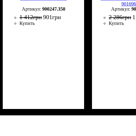
901696
900247.350
9
1 412
грн
901
грн
2 286
грн
1
Купить
Купить