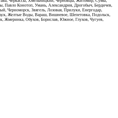
олтава, Черкассы, Хмельницкий, Черновцы, Житомир, Сумы,
ы, Павло Конотоп, Умань, Александрия, Дрогобыч, Бердичев,
й, Черноморск, Звягель, Лозовая, Прилуки, Енергодар,
дск, Желтые Воды, Вараш, Вишневое, Шепетовка, Подольск,
, Жмеринка, Обухов, Борислав, Южное, Глухов, Чугуев,