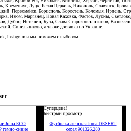
е, Львов, Кривой Рог, Николаев, Винница, Херсон, Чернигов, П
, Кременчуг, Луцк, Белая Церковь, Никополь, Славянск, Бровар
кий, Первомайск, Борисполь, Коростень, Коломыя, Ирпень, Стры
ка, Изюм, Марганец, Новая Каховка, Фастов, Лубны, Светлово
, Дубно, Нетешин, Буча, Слава Староконстантинов, Вознесенск
кий, Синельниково, а также доставка по Украине.
ook, Instagram и мы поможем с выбором.
ют
Суперцена!
Быстрый просмотр
ие Joma ECO
Футболка женская Joma DESERT
темно-синие
серая 901326.280