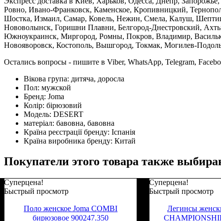
Экспресс доставка в Киев, Харьков, Одесса, Днепр, Запорожь
Ровно, Ивано-Франковск, Каменское, Кропивницкий, Тернополь
Шостка, Измаил, Самар, Ковель, Нежин, Смела, Калуш, Шептиц
Нововолынск, Горишни Плавни, Белгород-Днестровский, Ахтыр
Южноукраинск, Миргород, Ромны, Покров, Владимир, Васильков
Новояворовск, Костополь, Вышгород, Токмак, Могилев-Подольс
Остались вопросы - пишите в Viber, WhatsApp, Telegram, Faceb
Вікова група:
дитяча, доросла
Пол:
мужской
Бренд:
Joma
Колір:
бірюзовий
Модель:
DESERT
матеріал:
бавовна, бавовна
Країна реєстрації бренду:
Іспанія
Країна виробника бренду:
Китай
Покупатели этого товара также выбира
Суперцена!
Суперцена!
Быстрый просмотр
Быстрый просмотр
Поло женское Joma COMBI
Легинсы женск
бирюзовое 900247.350
CHAMPIONSHIP 