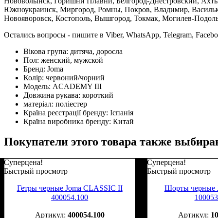
Нововолынск, Горишни Плавни, Белгород-Днестровский, Ахтыр
Южноукраинск, Миргород, Ромны, Покров, Владимир, Васильков
Новояворовск, Костополь, Вышгород, Токмак, Могилев-Подольс
Остались вопросы - пишите в Viber, WhatsApp, Telegram, Faceb
Вікова група:
дитяча, доросла
Пол:
женский, мужской
Бренд:
Joma
Колір:
червоний/чорний
Модель:
ACADEMY III
Довжина рукава:
короткий
матеріал:
поліестер
Країна реєстрації бренду:
Іспанія
Країна виробника бренду:
Китай
Покупатели этого товара также выбира
Суперцена!
Суперцена!
Быстрый просмотр
Быстрый просмотр
Гетры черные Joma CLASSIC II
Шорты черные
400054.100
100053
400054.100
1