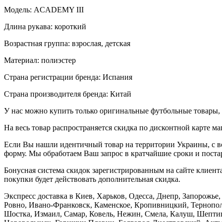
Модель: ACADEMY III
Длина рукава: короткий
Возрастная группа: взрослая, детская
Материал: полиэстер
Страна регистрации бренда: Испания
Страна производителя бренда: Китай
У нас можно купить только оригинальные футбольные товары, 
На весь товар распространяется скидка по дисконтной карте ма
Если Вы нашли идентичный товар на территории Украины, с во
форму. Мы обработаем Ваш запрос в кратчайшие сроки и постар
Бонусная система скидок зарегистрированным на сайте клиента
покупки будет действовать дополнительная скидка.
Экспресс доставка в Киев, Харьков, Одесса, Днепр, Запорожь
Ровно, Ивано-Франковск, Каменское, Кропивницкий, Тернополь
Шостка, Измаил, Самар, Ковель, Нежин, Смела, Калуш, Шептиц