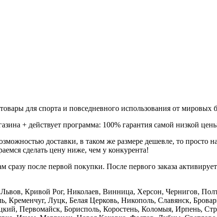
товары для спорта и повседневного использования от мировых б
газина + действует программа: 100% гарантия самой низкой цены
зможностью доставки, в таком же размере дешевле, то просто 
аемся сделать цену ниже, чем у конкурента!
м сразу после первой покупки. После первого заказа активируе
е, Львов, Кривой Рог, Николаев, Винница, Херсон, Чернигов, П
, Кременчуг, Луцк, Белая Церковь, Никополь, Славянск, Бровар
кий, Первомайск, Борисполь, Коростень, Коломыя, Ирпень, Стры