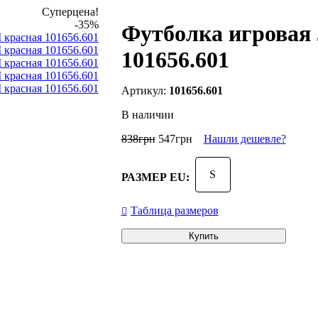
Суперцена!
-35%
Футболка игровая
101656.601
101656.601
В наличии
838
грн
547
грн
Нашли дешевле?
S
РАЗМЕР EU:
Таблица размеров
Купить