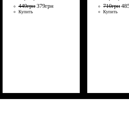
449
грн
379
грн
710
грн
48
Купить
Купить