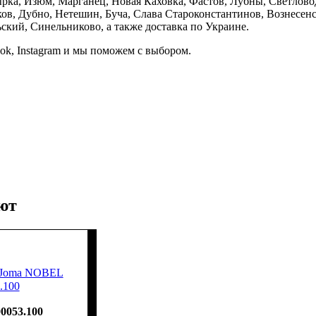
ка, Изюм, Марганец, Новая Каховка, Фастов, Лубны, Светлово
, Дубно, Нетешин, Буча, Слава Староконстантинов, Вознесенск
кий, Синельниково, а также доставка по Украине.
ook, Instagram и мы поможем с выбором.
ют
 Joma NOBEL
.100
00053.100