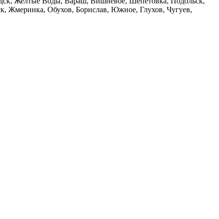
дск, Желтые Воды, Вараш, Вишневое, Шепетовка, Подольск,
, Жмеринка, Обухов, Борислав, Южное, Глухов, Чугуев,