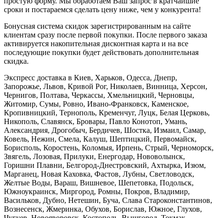
простую форму. Мы обработаем Ваш запрос в кратчайшие
сроки и постараемся сделать цену ниже, чем у конкурента!
Бонусная система скидок зарегистрированным на сайте
клиентам сразу после первой покупки. После первого заказа
активируется накопительная дисконтная карта и на все
последующие покупки будет действовать дополнительная
скидка.
Экспресс доставка в Киев, Харьков, Одесса, Днепр,
Запорожье, Львов, Кривой Рог, Николаев, Винница, Херсон,
Чернигов, Полтава, Черкассы, Хмельницкий, Черновцы,
Житомир, Сумы, Ровно, Ивано-Франковск, Каменское,
Кропивницкий, Тернополь, Кременчуг, Луцк, Белая Церковь,
Никополь, Славянск, Бровары, Павло Конотоп, Умань,
Александрия, Дрогобыч, Бердичев, Шостка, Измаил, Самар,
Ковель, Нежин, Смела, Калуш, Шептицкий, Первомайск,
Борисполь, Коростень, Коломыя, Ирпень, Стрый, Черноморск,
Звягель, Лозовая, Прилуки, Енергодар, Нововолынск,
Горишни Плавни, Белгород-Днестровский, Ахтырка, Изюм,
Марганец, Новая Каховка, Фастов, Лубны, Светловодск,
Желтые Воды, Вараш, Вишневое, Шепетовка, Подольск,
Южноукраинск, Миргород, Ромны, Покров, Владимир,
Васильков, Дубно, Нетешин, Буча, Слава Староконстантинов,
Вознесенск, Жмеринка, Обухов, Борислав, Южное, Глухов,
Чугуев, Новояворовск, Костополь, Вышгород, Токмак,