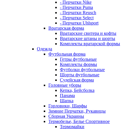
- Перчатки Nike
- Перчатки Puma
- Перчатки Reusch
- Перчатки Select
- Перчатки Uhlsport
Вратарская форма
Вратарские свитера и кофты
Вратарские штаны и шорты
Комплекты вратарской формы
Одежда
Футбольная форма
Гетры футбольные
Комплекты формы
Футболки футбольные
Шорты футбольные
Судейская форма
Головные уборы
Кепка, Бейсболка
Панама
Шапка
Горловики, Шарфы
Зимние Перчатки, Рукавицы
Сборная Украины
Термобелье, Белье Спортивное
Термомайки