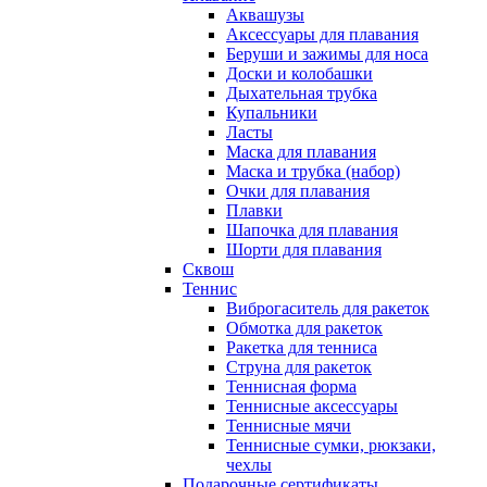
Аквашузы
Аксессуары для плавания
Беруши и зажимы для носа
Доски и колобашки
Дыхательная трубка
Купальники
Ласты
Маска для плавания
Маска и трубка (набор)
Очки для плавания
Плавки
Шапочка для плавания
Шорти для плавания
Сквош
Теннис
Виброгаситель для ракеток
Обмотка для ракеток
Ракетка для тенниса
Струна для ракеток
Теннисная форма
Теннисные аксессуары
Теннисные мячи
Теннисные сумки, рюкзаки,
чехлы
Подарочные сертификаты