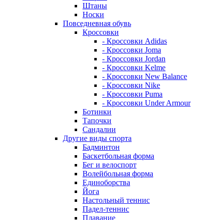
Штаны
Носки
Повседневная обувь
Кроссовки
- Кроссовки Adidas
- Кроссовки Joma
- Кроссовки Jordan
- Кроссовки Kelme
- Кроссовки New Balance
- Кроссовки Nike
- Кроссовки Puma
- Кроссовки Under Armour
Ботинки
Тапочки
Сандалии
Другие виды спорта
Бадминтон
Баскетбольная форма
Бег и велоспорт
Волейбольная форма
Единоборства
Йога
Настольный теннис
Падел-теннис
Плавание