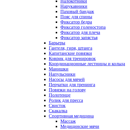
Налокотники
Нарукавники
Паховый бандаж
Пояс для спины
Фиксатор бедра
Фиксатор голеностопа
Фиксатор для плеча
Фиксатор запястья
Барьеры
Гантеля, гиря, штанга
Капитанские повязки
Коврик для тренировок
Координационные лестницы и кольца
Манишки
Напульсники
Насосы для мячей
Перчатки для тренинга
Повязки на голову
Полотенце
Ролик для пресса
Свисток
Скакалка
Спортивная медицина
Массаж
Медицинские мячи