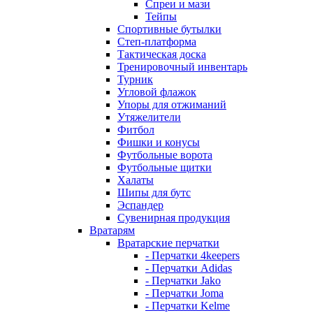
Спреи и мази
Тейпы
Спортивные бутылки
Степ-платформа
Тактическая доска
Тренировочный инвентарь
Турник
Угловой флажок
Упоры для отжиманий
Утяжелители
Фитбол
Фишки и конусы
Футбольные ворота
Футбольные щитки
Халаты
Шипы для бутс
Эспандер
Сувенирная продукция
Вратарям
Вратарские перчатки
- Перчатки 4keepers
- Перчатки Adidas
- Перчатки Jako
- Перчатки Joma
- Перчатки Kelme