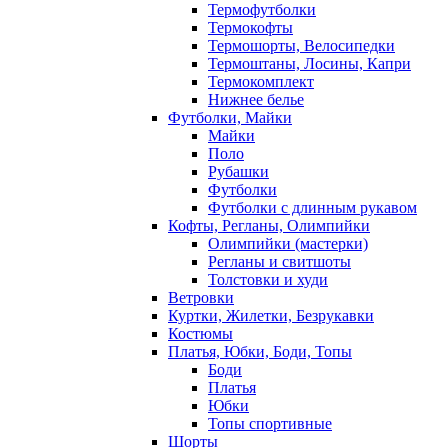
Термофутболки
Термокофты
Термошорты, Велосипедки
Термоштаны, Лосины, Капри
Термокомплект
Нижнее белье
Футболки, Майки
Майки
Поло
Рубашки
Футболки
Футболки с длинным рукавом
Кофты, Регланы, Олимпийки
Олимпийки (мастерки)
Регланы и свитшоты
Толстовки и худи
Ветровки
Куртки, Жилетки, Безрукавки
Костюмы
Платья, Юбки, Боди, Топы
Боди
Платья
Юбки
Топы спортивные
Шорты