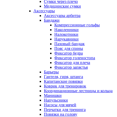
Сумки через плечо
Медицинские сумки
Аксессуары
Аксессуары арбитра
Бандажи
Компрессионные гольфы
Наколенники
Налокотники
Нарукавники
Паховый бандаж
Пояс для спины
Фиксатор бедра
Фиксатор голеностопа
Фиксатор для плеча
Фиксатор запястья
Барьеры
Гантеля, гиря, штанга
Капитанские повязки
Коврик для тренировок
Координационные лестницы и кольца
Манишки
Напульсники
Насосы для мячей
Перчатки для тренинга
Повязки на голову