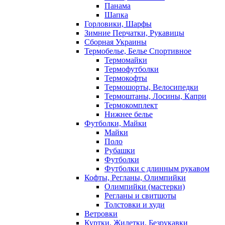
Панама
Шапка
Горловики, Шарфы
Зимние Перчатки, Рукавицы
Сборная Украины
Термобелье, Белье Спортивное
Термомайки
Термофутболки
Термокофты
Термошорты, Велосипедки
Термоштаны, Лосины, Капри
Термокомплект
Нижнее белье
Футболки, Майки
Майки
Поло
Рубашки
Футболки
Футболки с длинным рукавом
Кофты, Регланы, Олимпийки
Олимпийки (мастерки)
Регланы и свитшоты
Толстовки и худи
Ветровки
Куртки, Жилетки, Безрукавки