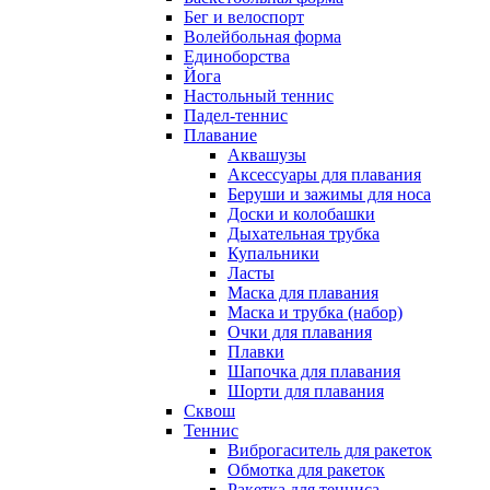
Бег и велоспорт
Волейбольная форма
Единоборства
Йога
Настольный теннис
Падел-теннис
Плавание
Аквашузы
Аксессуары для плавания
Беруши и зажимы для носа
Доски и колобашки
Дыхательная трубка
Купальники
Ласты
Маска для плавания
Маска и трубка (набор)
Очки для плавания
Плавки
Шапочка для плавания
Шорти для плавания
Сквош
Теннис
Виброгаситель для ракеток
Обмотка для ракеток
Ракетка для тенниса