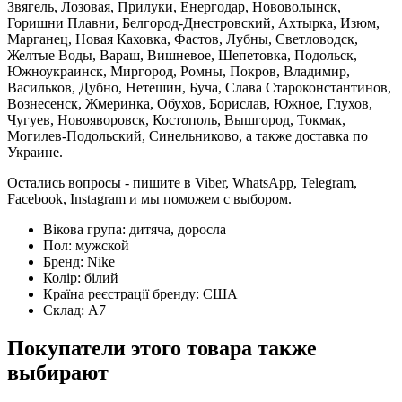
Звягель, Лозовая, Прилуки, Енергодар, Нововолынск,
Горишни Плавни, Белгород-Днестровский, Ахтырка, Изюм,
Марганец, Новая Каховка, Фастов, Лубны, Светловодск,
Желтые Воды, Вараш, Вишневое, Шепетовка, Подольск,
Южноукраинск, Миргород, Ромны, Покров, Владимир,
Васильков, Дубно, Нетешин, Буча, Слава Староконстантинов,
Вознесенск, Жмеринка, Обухов, Борислав, Южное, Глухов,
Чугуев, Новояворовск, Костополь, Вышгород, Токмак,
Могилев-Подольский, Синельниково, а также доставка по
Украине.
Остались вопросы - пишите в Viber, WhatsApp, Telegram,
Facebook, Instagram и мы поможем с выбором.
Вікова група:
дитяча, доросла
Пол:
мужской
Бренд:
Nike
Колір:
білий
Країна реєстрації бренду:
США
Склад:
А7
Покупатели этого товара также
выбирают