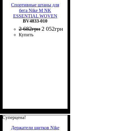
Спортивные штаны для
бега Nike M NK
ESSENTIAL WOVEN
BV4833-010
PANT черные BV4833-010
2 682
грн
2 052
грн
Купить
Суперцена!
Держатели щитков Nike