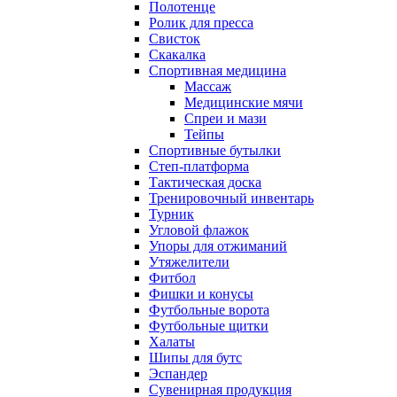
Полотенце
Ролик для пресса
Свисток
Скакалка
Спортивная медицина
Массаж
Медицинские мячи
Спреи и мази
Тейпы
Спортивные бутылки
Степ-платформа
Тактическая доска
Тренировочный инвентарь
Турник
Угловой флажок
Упоры для отжиманий
Утяжелители
Фитбол
Фишки и конусы
Футбольные ворота
Футбольные щитки
Халаты
Шипы для бутс
Эспандер
Сувенирная продукция