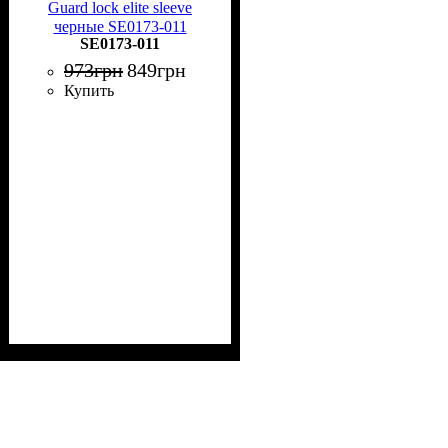
Guard lock elite sleeve
черные SE0173-011
SE0173-011
973
грн
849
грн
Купить