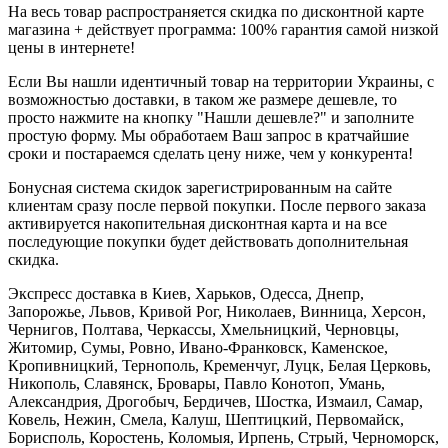
На весь товар распространяется скидка по дисконтной карте
магазина + действует программа: 100% гарантия самой низкой
цены в интернете!
Если Вы нашли идентичный товар на территории Украины, с
возможностью доставки, в таком же размере дешевле, то
просто нажмите на кнопку "Нашли дешевле?" и заполните
простую форму. Мы обработаем Ваш запрос в кратчайшие
сроки и постараемся сделать цену ниже, чем у конкурента!
Бонусная система скидок зарегистрированным на сайте
клиентам сразу после первой покупки. После первого заказа
активируется накопительная дисконтная карта и на все
последующие покупки будет действовать дополнительная
скидка.
Экспресс доставка в Киев, Харьков, Одесса, Днепр,
Запорожье, Львов, Кривой Рог, Николаев, Винница, Херсон,
Чернигов, Полтава, Черкассы, Хмельницкий, Черновцы,
Житомир, Сумы, Ровно, Ивано-Франковск, Каменское,
Кропивницкий, Тернополь, Кременчуг, Луцк, Белая Церковь,
Никополь, Славянск, Бровары, Павло Конотоп, Умань,
Александрия, Дрогобыч, Бердичев, Шостка, Измаил, Самар,
Ковель, Нежин, Смела, Калуш, Шептицкий, Первомайск,
Борисполь, Коростень, Коломыя, Ирпень, Стрый, Черноморск,