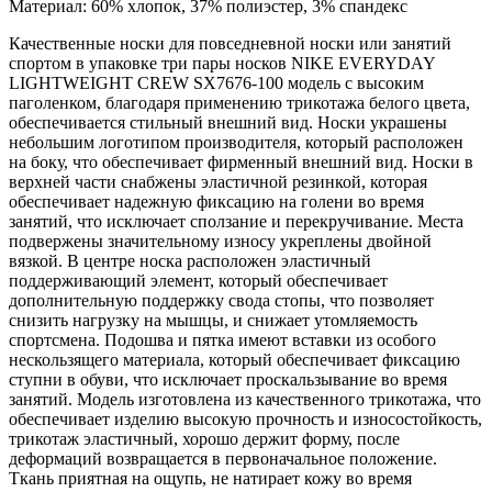
Материал: 60% хлопок, 37% полиэстер, 3% спандекс
Качественные носки для повседневной носки или занятий
спортом в упаковке три пары носков NIKE EVERYDAY
LIGHTWEIGHT CREW SX7676-100 модель с высоким
паголенком, благодаря применению трикотажа белого цвета,
обеспечивается стильный внешний вид. Носки украшены
небольшим логотипом производителя, который расположен
на боку, что обеспечивает фирменный внешний вид. Носки в
верхней части снабжены эластичной резинкой, которая
обеспечивает надежную фиксацию на голени во время
занятий, что исключает сползание и перекручивание. Места
подвержены значительному износу укреплены двойной
вязкой. В центре носка расположен эластичный
поддерживающий элемент, который обеспечивает
дополнительную поддержку свода стопы, что позволяет
снизить нагрузку на мышцы, и снижает утомляемость
спортсмена. Подошва и пятка имеют вставки из особого
нескользящего материала, который обеспечивает фиксацию
ступни в обуви, что исключает проскальзывание во время
занятий. Модель изготовлена из качественного трикотажа, что
обеспечивает изделию высокую прочность и износостойкость,
трикотаж эластичный, хорошо держит форму, после
деформаций возвращается в первоначальное положение.
Ткань приятная на ощупь, не натирает кожу во время