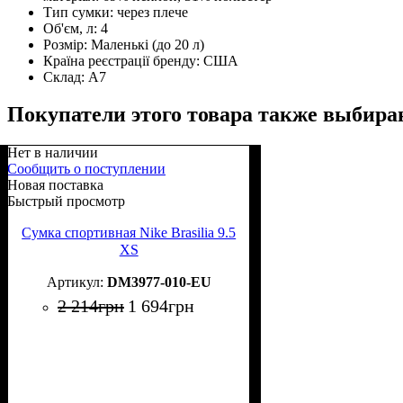
Тип сумки:
через плече
Об'єм, л:
4
Розмір:
Маленькі (до 20 л)
Країна реєстрації бренду:
США
Склад:
А7
Покупатели этого товара также выбира
Нет в наличии
Сообщить о поступлении
Новая поставка
Быстрый просмотр
Сумка спортивная Nike Brasilia 9.5
XS
DM3977-010-EU
2 214
грн
1 694
грн