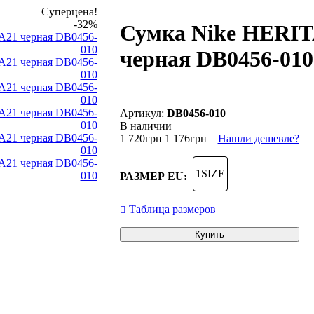
Суперцена!
-32%
Сумка Nike HERI
черная DB0456-010
DB0456-010
В наличии
1 720
грн
1 176
грн
Нашли дешевле?
1SIZE
РАЗМЕР EU:
Таблица размеров
Купить