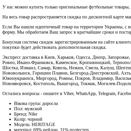
У нас можно купить только оригинальные футбольные товары, 
На весь товар распространяется скидка по дисконтной карте ма
Если Вы нашли идентичный товар на территории Украины, с во
форму. Мы обработаем Ваш запрос в кратчайшие сроки и постар
Бонусная система скидок зарегистрированным на сайте клиента
покупки будет действовать дополнительная скидка.
Экспресс доставка в Киев, Харьков, Одесса, Днепр, Запорожь
Ровно, Ивано-Франковск, Каменское, Кропивницкий, Тернополь
Шостка, Измаил, Самар, Ковель, Нежин, Смела, Калуш, Шептиц
Нововолынск, Горишни Плавни, Белгород-Днестровский, Ахтыр
Южноукраинск, Миргород, Ромны, Покров, Владимир, Васильков
Новояворовск, Костополь, Вышгород, Токмак, Могилев-Подольс
Остались вопросы - пишите в Viber, WhatsApp, Telegram, Faceb
Вікова група:
доросла
Пол:
мужской
Бренд:
Nike
Колір:
чорний
Модель:
HERITAGE
матеріал:
69% нейлон, 31% поліестер