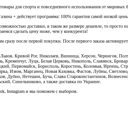
товары для спорта и повседневного использования от мировых б
газина + действует программа: 100% гарантия самой низкой цены
зможностью доставки, в таком же размере дешевле, то просто 
аемся сделать цену ниже, чем у конкурента!
м сразу после первой покупки. После первого заказа активируе
е, Львов, Кривой Рог, Николаев, Винница, Херсон, Чернигов, П
, Кременчуг, Луцк, Белая Церковь, Никополь, Славянск, Бровар
кий, Первомайск, Борисполь, Коростень, Коломыя, Ирпень, Стры
ка, Изюм, Марганец, Новая Каховка, Фастов, Лубны, Светлово
, Дубно, Нетешин, Буча, Слава Староконстантинов, Вознесенск
кий, Синельниково, а также доставка по Украине.
ook, Instagram и мы поможем с выбором.