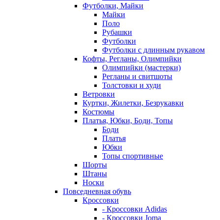
Футболки, Майки
Майки
Поло
Рубашки
Футболки
Футболки с длинным рукавом
Кофты, Регланы, Олимпийки
Олимпийки (мастерки)
Регланы и свитшоты
Толстовки и худи
Ветровки
Куртки, Жилетки, Безрукавки
Костюмы
Платья, Юбки, Боди, Топы
Боди
Платья
Юбки
Топы спортивные
Шорты
Штаны
Носки
Повседневная обувь
Кроссовки
- Кроссовки Adidas
- Кроссовки Joma