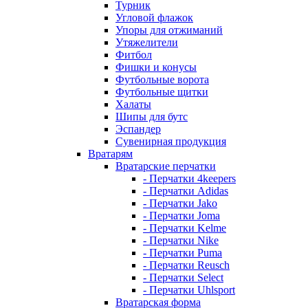
Турник
Угловой флажок
Упоры для отжиманий
Утяжелители
Фитбол
Фишки и конусы
Футбольные ворота
Футбольные щитки
Халаты
Шипы для бутс
Эспандер
Сувенирная продукция
Вратарям
Вратарские перчатки
- Перчатки 4keepers
- Перчатки Adidas
- Перчатки Jako
- Перчатки Joma
- Перчатки Kelme
- Перчатки Nike
- Перчатки Puma
- Перчатки Reusch
- Перчатки Select
- Перчатки Uhlsport
Вратарская форма