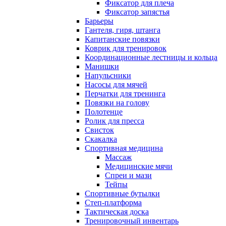
Фиксатор для плеча
Фиксатор запястья
Барьеры
Гантеля, гиря, штанга
Капитанские повязки
Коврик для тренировок
Координационные лестницы и кольца
Манишки
Напульсники
Насосы для мячей
Перчатки для тренинга
Повязки на голову
Полотенце
Ролик для пресса
Свисток
Скакалка
Спортивная медицина
Массаж
Медицинские мячи
Спреи и мази
Тейпы
Спортивные бутылки
Степ-платформа
Тактическая доска
Тренировочный инвентарь