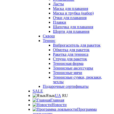
Ласты
Маска для плавания
Маска и трубка (набор)
Очки для плавания
Плавки
Шапочка для плавания
Шорти для плавания
Сквош
Теннис
Виброгаситель для ракеток
Обмотка для ракеток
Ракетка для тенниса
Струна для ракеток
Теннисная форма
Теннисные аксессуары
Теннисные мячи
Теннисные сумки, рюкзаки,
чехлы
Подарочные сертификаты
SALE
Язык
UA
RU
Главная
Новости
Программа
лояльности