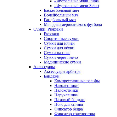
- Футзальные мячи Puma
- Футзальные мячи Select
Баскетбольный мяч
Волейбольный мяч
Гандбольный мяч
Мяч для американского футбола
Сумки, Рюкзаки
Рюкзаки
Спортивные сумки
Сумки для мячей
Сумки для обуви
Сумки на пояс
Сумки через плечо
Медицинские сумки
Аксессуары
Аксессуары арбитра
Бандажи
Компрессионные гольфы
Наколенники
Налокотники
Нарукавники
Паховый бандаж
Пояс для спины
Фиксатор бедра
Фиксатор голеностопа