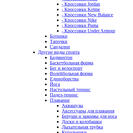
- Кроссовки Jordan
- Кроссовки Kelme
- Кроссовки New Balance
- Кроссовки Nike
- Кроссовки Puma
- Кроссовки Under Armour
Ботинки
Тапочки
Сандалии
Другие виды спорта
Бадминтон
Баскетбольная форма
Бег и велоспорт
Волейбольная форма
Единоборства
Йога
Настольный теннис
Падел-теннис
Плавание
Аквашузы
Аксессуары для плавания
Беруши и зажимы для носа
Доски и колобашки
Дыхательная трубка
Купальники