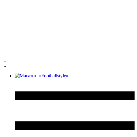
...
...