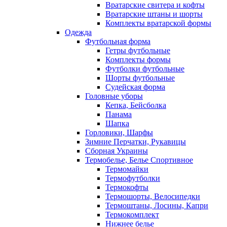
Вратарские свитера и кофты
Вратарские штаны и шорты
Комплекты вратарской формы
Одежда
Футбольная форма
Гетры футбольные
Комплекты формы
Футболки футбольные
Шорты футбольные
Судейская форма
Головные уборы
Кепка, Бейсболка
Панама
Шапка
Горловики, Шарфы
Зимние Перчатки, Рукавицы
Сборная Украины
Термобелье, Белье Спортивное
Термомайки
Термофутболки
Термокофты
Термошорты, Велосипедки
Термоштаны, Лосины, Капри
Термокомплект
Нижнее белье