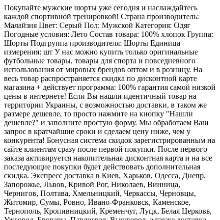
Покупайте мужские шорты уже сегодня и наслаждайтесь
каждой спортивной тренировкой! Страна производитель:
Малайзия Цвет: Серый Пол: Мужской Категория: Одяг
Погодные условия: Лето Состав товара: 100% хлопок Группа:
Шорты Подгруппа производителя: Шорты Единица
измерения: шт У нас можно купить только оригинальные
футбольные товары, товары для спорта и повседневного
использования от мировых брендов оптом и в розницу. На
весь товар распространяется скидка по дисконтной карте
магазина + действует программа: 100% гарантия самой низкой
цены в интернете! Если Вы нашли идентичный товар на
территории Украины, с возможностью доставки, в таком же
размере дешевле, то просто нажмите на кнопку "Нашли
дешевле?" и заполните простую форму. Мы обработаем Ваш
запрос в кратчайшие сроки и сделаем цену ниже, чем у
конкурента! Бонусная система скидок зарегистрированным на
сайте клиентам сразу после первой покупки. После первого
заказа активируется накопительная дисконтная карта и на все
последующие покупки будет действовать дополнительная
скидка. Экспресс доставка в Киев, Харьков, Одесса, Днепр,
Запорожье, Львов, Кривой Рог, Николаев, Винница,
Чернигов, Полтава, Хмельницкий, Черкассы, Черновцы,
Житомир, Сумы, Ровно, Ивано-Франковск, Каменское,
Тернополь, Кропивницкий, Кременчуг, Луцк, Белая Церковь,
Ужгород, Бровары, Павлоград, Вышгород, а также доставка