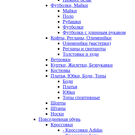
Футболки, Майки
Майки
Поло
Рубашки
Футболки
Футболки с длинным рукавом
Кофты, Регланы, Олимпийки
Олимпийки (мастерки)
Регланы и свитшоты
Толстовки и худи
Ветровки
Куртки, Жилетки, Безрукавки
Костюмы
Платья, Юбки, Боди, Топы
Боди
Платья
Юбки
Топы спортивные
Шорты
Штаны
Носки
Повседневная обувь
Кроссовки
- Кроссовки Adidas