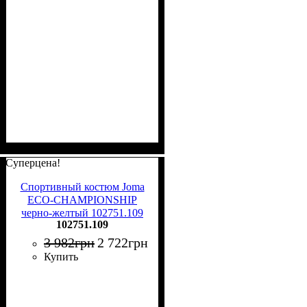
Суперцена!
Спортивный костюм Joma
ECO-CHAMPIONSHIP
черно-желтый 102751.109
102751.109
3 982
грн
2 722
грн
Купить