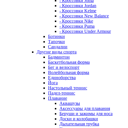
- Кроссовки Joma
- Кроссовки Jordan
- Кроссовки Kelme
- Кроссовки New Balance
- Кроссовки Nike
- Кроссовки Puma
- Кроссовки Under Armour
Ботинки
Тапочки
Сандалии
Другие виды спорта
Бадминтон
Баскетбольная форма
Бег и велоспорт
Волейбольная форма
Единоборства
Йога
Настольный теннис
Падел-теннис
Плавание
Аквашузы
Аксессуары для плавания
Беруши и зажимы для носа
Доски и колобашки
Дыхательная трубка