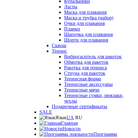
Купальники
Ласты
Маска для плавания
Маска и трубка (набор)
Очки для плавания
Плавки
Шапочка для плавания
Шорти для плавания
Сквош
Теннис
Виброгаситель для ракеток
Обмотка для ракеток
Ракетка для тенниса
Струна для ракеток
Теннисная форма
Теннисные аксессуары
Теннисные мячи
Теннисные сумки, рюкзаки,
чехлы
Подарочные сертификаты
SALE
Язык
UA
RU
Главная
Новости
Программа