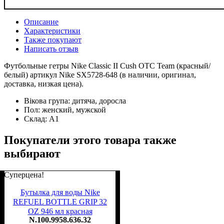
Описание
Характеристики
Также покупают
Написать отзыв
Футбольные гетры Nike Classic II Cush OTC Team (красный/
белый) артикул Nike SX5728-648 (в наличии, оригинал,
доставка, низкая цена).
Вікова група:
дитяча, доросла
Пол:
женский, мужской
Склад:
А1
Покупатели этого товара также
выбирают
Суперцена!
Бутылка для воды Nike
REFUEL BOTTLE GRIP 32
OZ 946 мл красная
N.100.9958.636.32
N.100.9958.636.32