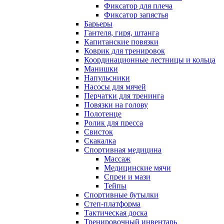
Фиксатор для плеча
Фиксатор запястья
Барьеры
Гантеля, гиря, штанга
Капитанские повязки
Коврик для тренировок
Координационные лестницы и кольца
Манишки
Напульсники
Насосы для мячей
Перчатки для тренинга
Повязки на голову
Полотенце
Ролик для пресса
Свисток
Скакалка
Спортивная медицина
Массаж
Медицинские мячи
Спреи и мази
Тейпы
Спортивные бутылки
Степ-платформа
Тактическая доска
Тренировочный инвентарь