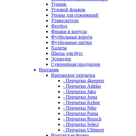
Турник
Угловой флажок
Упоры для отжиманий
Утяжелители
Фитбол
Фишки и конусы
Футбольные ворота
Футбольные щитки
Халаты
Шипы для бутс
Эспандер
Сувенирная продукция
Вратарям
Вратарские перчатки
- Перчатки 4keepers
- Перчатки Adidas
- Перчатки Jako
- Перчатки Joma
- Перчатки Kelme
- Перчатки Nike
- Перчатки Puma
- Перчатки Reusch
- Перчатки Select
- Перчатки Uhlsport
Вратарская форма