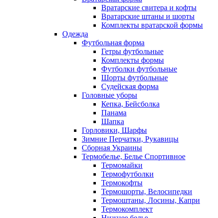
Вратарские свитера и кофты
Вратарские штаны и шорты
Комплекты вратарской формы
Одежда
Футбольная форма
Гетры футбольные
Комплекты формы
Футболки футбольные
Шорты футбольные
Судейская форма
Головные уборы
Кепка, Бейсболка
Панама
Шапка
Горловики, Шарфы
Зимние Перчатки, Рукавицы
Сборная Украины
Термобелье, Белье Спортивное
Термомайки
Термофутболки
Термокофты
Термошорты, Велосипедки
Термоштаны, Лосины, Капри
Термокомплект
Нижнее белье