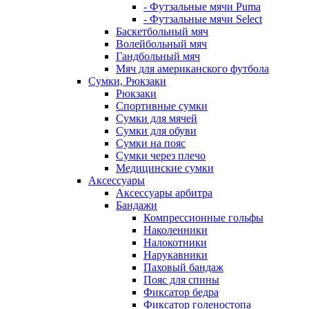
- Футзальные мячи Puma
- Футзальные мячи Select
Баскетбольный мяч
Волейбольный мяч
Гандбольный мяч
Мяч для американского футбола
Сумки, Рюкзаки
Рюкзаки
Спортивные сумки
Сумки для мячей
Сумки для обуви
Сумки на пояс
Сумки через плечо
Медицинские сумки
Аксессуары
Аксессуары арбитра
Бандажи
Компрессионные гольфы
Наколенники
Налокотники
Нарукавники
Паховый бандаж
Пояс для спины
Фиксатор бедра
Фиксатор голеностопа