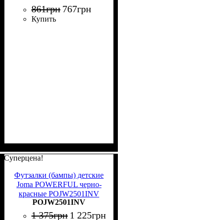
861
грн
767
грн
Купить
Суперцена!
Футзалки (бампы) детские
Joma POWERFUL черно-
красные POJW2501INV
POJW2501INV
1 375
грн
1 225
грн