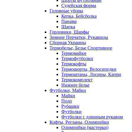
Шорты футбольные
Судейская форма
Головные уборы
Кепка, Бейсболка
Панама
Шапка
Горловики, Шарфы
Зимние Перчатки, Рукавицы
Сборная Украины
Термобелье, Белье Спортивное
Термомайки
Термофутболки
Термокофты
Термошорты, Велосипедки
Термоштаны, Лосины, Капри
Термокомплект
Нижнее белье
Футболки, Майки
Майки
Поло
Рубашки
Футболки
Футболки с длинным рукавом
Кофты, Регланы, Олимпийки
Олимпийки (мастерки)