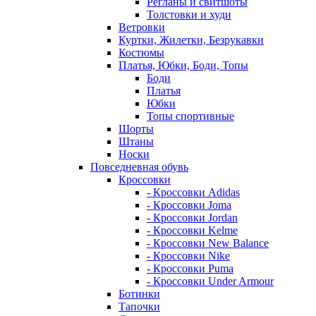
Регланы и свитшоты
Толстовки и худи
Ветровки
Куртки, Жилетки, Безрукавки
Костюмы
Платья, Юбки, Боди, Топы
Боди
Платья
Юбки
Топы спортивные
Шорты
Штаны
Носки
Повседневная обувь
Кроссовки
- Кроссовки Adidas
- Кроссовки Joma
- Кроссовки Jordan
- Кроссовки Kelme
- Кроссовки New Balance
- Кроссовки Nike
- Кроссовки Puma
- Кроссовки Under Armour
Ботинки
Тапочки