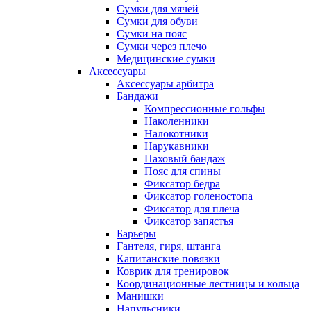
Сумки для мячей
Сумки для обуви
Сумки на пояс
Сумки через плечо
Медицинские сумки
Аксессуары
Аксессуары арбитра
Бандажи
Компрессионные гольфы
Наколенники
Налокотники
Нарукавники
Паховый бандаж
Пояс для спины
Фиксатор бедра
Фиксатор голеностопа
Фиксатор для плеча
Фиксатор запястья
Барьеры
Гантеля, гиря, штанга
Капитанские повязки
Коврик для тренировок
Координационные лестницы и кольца
Манишки
Напульсники