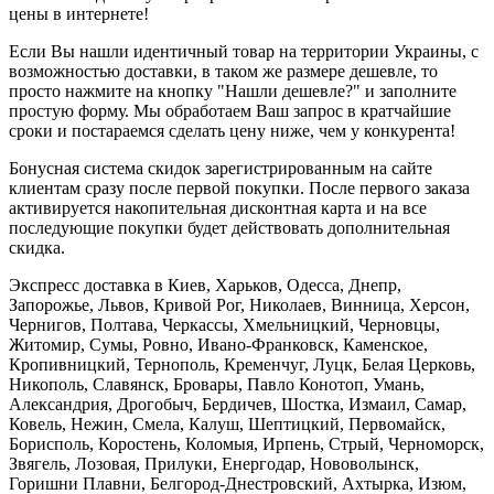
цены в интернете!
Если Вы нашли идентичный товар на территории Украины, с
возможностью доставки, в таком же размере дешевле, то
просто нажмите на кнопку "Нашли дешевле?" и заполните
простую форму. Мы обработаем Ваш запрос в кратчайшие
сроки и постараемся сделать цену ниже, чем у конкурента!
Бонусная система скидок зарегистрированным на сайте
клиентам сразу после первой покупки. После первого заказа
активируется накопительная дисконтная карта и на все
последующие покупки будет действовать дополнительная
скидка.
Экспресс доставка в Киев, Харьков, Одесса, Днепр,
Запорожье, Львов, Кривой Рог, Николаев, Винница, Херсон,
Чернигов, Полтава, Черкассы, Хмельницкий, Черновцы,
Житомир, Сумы, Ровно, Ивано-Франковск, Каменское,
Кропивницкий, Тернополь, Кременчуг, Луцк, Белая Церковь,
Никополь, Славянск, Бровары, Павло Конотоп, Умань,
Александрия, Дрогобыч, Бердичев, Шостка, Измаил, Самар,
Ковель, Нежин, Смела, Калуш, Шептицкий, Первомайск,
Борисполь, Коростень, Коломыя, Ирпень, Стрый, Черноморск,
Звягель, Лозовая, Прилуки, Енергодар, Нововолынск,
Горишни Плавни, Белгород-Днестровский, Ахтырка, Изюм,