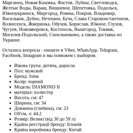
Марганец, Новая Каховка, Фастов, Лубны, Светловодск,
Желтые Воды, Вараш, Вишневое, Шепетовка, Подольск,
Южноукраинск, Миргород, Ромны, Покров, Владимир,
Васильков, Дубно, Нетешин, Буча, Слава Староконстантинов,
Вознесенск, Жмеринка, Обухов, Борислав, Южное, Глухов,
Чугуев, Новояворовск, Костополь, Вышгород, Токмак,
Могилев-Подольский, Синельниково, а также доставка по
Украине.
Остались вопросы - пишите в Viber, WhatsApp, Telegram,
Facebook, Instagram и мы поможем с выбором.
Вікова група:
дитяча, доросла
Пол:
мужской
Бренд:
Joma
Колір:
чорний
Модель:
DIAMOND II
матеріал:
поліестер
Висота, см:
47
Ширина, см:
34
Довжина (глибина), см:
23
Об'єм, л:
44.2
Розмір:
Великі (від 30 до 59 л)
Країна реєстрації бренду:
Іспанія
Країна виробника бренду:
Китай