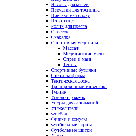
Насосы для мячей
Перчатки для тренинга
Повязки на голову
Полотенце
Ролик для пресса
Свисток
Скакалка
Спортивная медицина
Массаж
Медицинские мячи
Спреи и мази
Тейпы
Спортивные бутылки
Степ-платформа
Тактическая доска
Тренировочный инвентарь
Турник
Угловой флажок
Упоры для отжиманий
Утяжелители
Фитбол
Фишки и конусы
Футбольные ворота
Футбольные щитки
Халаты