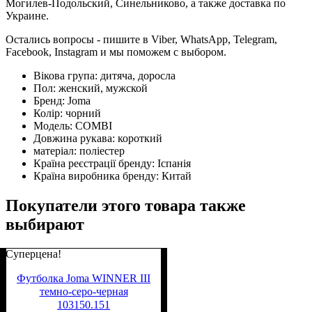
Могилев-Подольский, Синельниково, а также доставка по
Украине.
Остались вопросы - пишите в Viber, WhatsApp, Telegram,
Facebook, Instagram и мы поможем с выбором.
Вікова група:
дитяча, доросла
Пол:
женский, мужской
Бренд:
Joma
Колір:
чорний
Модель:
COMBI
Довжина рукава:
короткий
матеріал:
поліестер
Країна реєстрації бренду:
Іспанія
Країна виробника бренду:
Китай
Покупатели этого товара также
выбирают
Суперцена!
Футболка Joma WINNER III
темно-серо-черная
103150.151