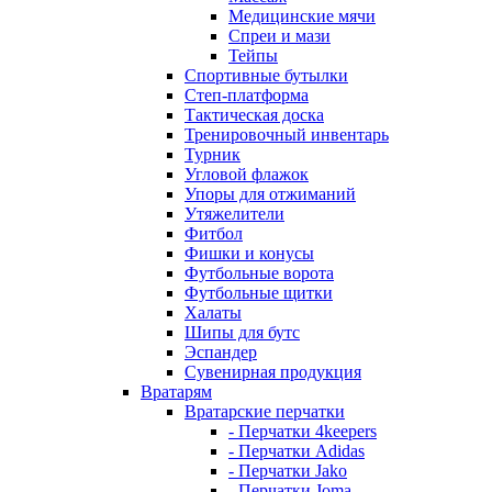
Медицинские мячи
Спреи и мази
Тейпы
Спортивные бутылки
Степ-платформа
Тактическая доска
Тренировочный инвентарь
Турник
Угловой флажок
Упоры для отжиманий
Утяжелители
Фитбол
Фишки и конусы
Футбольные ворота
Футбольные щитки
Халаты
Шипы для бутс
Эспандер
Сувенирная продукция
Вратарям
Вратарские перчатки
- Перчатки 4keepers
- Перчатки Adidas
- Перчатки Jako
- Перчатки Joma