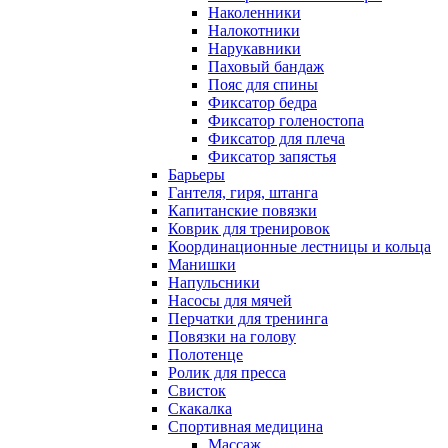
Наколенники
Налокотники
Нарукавники
Паховый бандаж
Пояс для спины
Фиксатор бедра
Фиксатор голеностопа
Фиксатор для плеча
Фиксатор запястья
Барьеры
Гантеля, гиря, штанга
Капитанские повязки
Коврик для тренировок
Координационные лестницы и кольца
Манишки
Напульсники
Насосы для мячей
Перчатки для тренинга
Повязки на голову
Полотенце
Ролик для пресса
Свисток
Скакалка
Спортивная медицина
Массаж