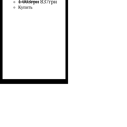
1 003
грн
837
грн
Купить