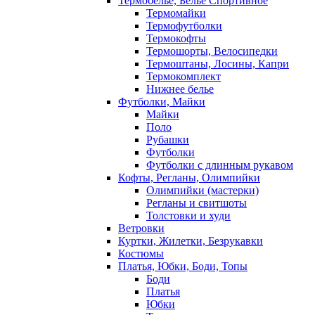
Термобелье, Белье Спортивное
Термомайки
Термофутболки
Термокофты
Термошорты, Велосипедки
Термоштаны, Лосины, Капри
Термокомплект
Нижнее белье
Футболки, Майки
Майки
Поло
Рубашки
Футболки
Футболки с длинным рукавом
Кофты, Регланы, Олимпийки
Олимпийки (мастерки)
Регланы и свитшоты
Толстовки и худи
Ветровки
Куртки, Жилетки, Безрукавки
Костюмы
Платья, Юбки, Боди, Топы
Боди
Платья
Юбки