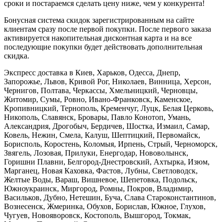
сроки и постараемся сделать цену ниже, чем у конкурента!
Бонусная система скидок зарегистрированным на сайте
клиентам сразу после первой покупки. После первого заказа
активируется накопительная дисконтная карта и на все
последующие покупки будет действовать дополнительная
скидка.
Экспресс доставка в Киев, Харьков, Одесса, Днепр,
Запорожье, Львов, Кривой Рог, Николаев, Винница, Херсон,
Чернигов, Полтава, Черкассы, Хмельницкий, Черновцы,
Житомир, Сумы, Ровно, Ивано-Франковск, Каменское,
Кропивницкий, Тернополь, Кременчуг, Луцк, Белая Церковь,
Никополь, Славянск, Бровары, Павло Конотоп, Умань,
Александрия, Дрогобыч, Бердичев, Шостка, Измаил, Самар,
Ковель, Нежин, Смела, Калуш, Шептицкий, Первомайск,
Борисполь, Коростень, Коломыя, Ирпень, Стрый, Черноморск,
Звягель, Лозовая, Прилуки, Енергодар, Нововолынск,
Горишни Плавни, Белгород-Днестровский, Ахтырка, Изюм,
Марганец, Новая Каховка, Фастов, Лубны, Светловодск,
Желтые Воды, Вараш, Вишневое, Шепетовка, Подольск,
Южноукраинск, Миргород, Ромны, Покров, Владимир,
Васильков, Дубно, Нетешин, Буча, Слава Староконстантинов,
Вознесенск, Жмеринка, Обухов, Борислав, Южное, Глухов,
Чугуев, Новояворовск, Костополь, Вышгород, Токмак,