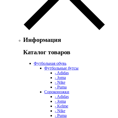
Информация
Каталог товаров
Футбольная обувь
Футбольные бутсы
- Adidas
- Joma
- Nike
- Puma
Сороконожки
- Adidas
- Joma
- Kelme
- Nike
- Puma