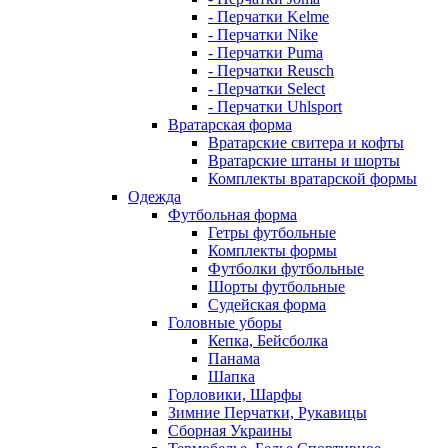
- Перчатки Kelme
- Перчатки Nike
- Перчатки Puma
- Перчатки Reusch
- Перчатки Select
- Перчатки Uhlsport
Вратарская форма
Вратарские свитера и кофты
Вратарские штаны и шорты
Комплекты вратарской формы
Одежда
Футбольная форма
Гетры футбольные
Комплекты формы
Футболки футбольные
Шорты футбольные
Судейская форма
Головные уборы
Кепка, Бейсболка
Панама
Шапка
Горловики, Шарфы
Зимние Перчатки, Рукавицы
Сборная Украины