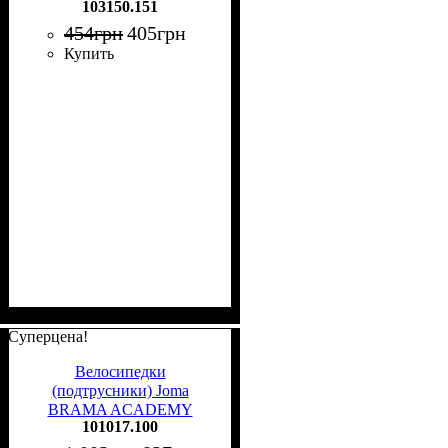
103150.151
454
грн
405
грн
Купить
Суперцена!
Велосипедки
(подтрусники) Joma
BRAMA ACADEMY
101017.100
101017.100 черные