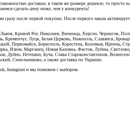
зможностью доставки, в таком же размере дешевле, то просто 
аемся сделать цену ниже, чем у конкурента!
м сразу после первой покупки. После первого заказа активируе
е, Львов, Кривой Рог, Николаев, Винница, Херсон, Чернигов, П
, Кременчуг, Луцк, Белая Церковь, Никополь, Славянск, Бровар
кий, Первомайск, Борисполь, Коростень, Коломыя, Ирпень, Стры
ка, Изюм, Марганец, Новая Каховка, Фастов, Лубны, Светлово
, Дубно, Нетешин, Буча, Слава Староконстантинов, Вознесенск
кий, Синельниково, а также доставка по Украине.
ook, Instagram и мы поможем с выбором.