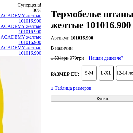
Суперцена!
-36%
Термобелье шта
желтые 101016.900
101016.900
В наличии
1 534
грн
979
грн
Нашли дешевле?
S-M
L-XL
12-14 л
РАЗМЕР EU:
Таблица размеров
Купить