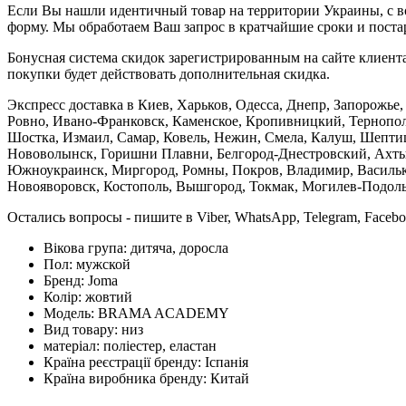
Если Вы нашли идентичный товар на территории Украины, с во
форму. Мы обработаем Ваш запрос в кратчайшие сроки и постар
Бонусная система скидок зарегистрированным на сайте клиента
покупки будет действовать дополнительная скидка.
Экспресс доставка в Киев, Харьков, Одесса, Днепр, Запорожь
Ровно, Ивано-Франковск, Каменское, Кропивницкий, Тернополь
Шостка, Измаил, Самар, Ковель, Нежин, Смела, Калуш, Шептиц
Нововолынск, Горишни Плавни, Белгород-Днестровский, Ахтыр
Южноукраинск, Миргород, Ромны, Покров, Владимир, Васильков
Новояворовск, Костополь, Вышгород, Токмак, Могилев-Подольс
Остались вопросы - пишите в Viber, WhatsApp, Telegram, Faceb
Вікова група:
дитяча, доросла
Пол:
мужской
Бренд:
Joma
Колір:
жовтий
Модель:
BRAMA ACADEMY
Вид товару:
низ
матеріал:
поліестер, еластан
Країна реєстрації бренду:
Іспанія
Країна виробника бренду:
Китай