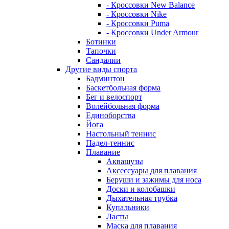
- Кроссовки New Balance
- Кроссовки Nike
- Кроссовки Puma
- Кроссовки Under Armour
Ботинки
Тапочки
Сандалии
Другие виды спорта
Бадминтон
Баскетбольная форма
Бег и велоспорт
Волейбольная форма
Единоборства
Йога
Настольный теннис
Падел-теннис
Плавание
Аквашузы
Аксессуары для плавания
Беруши и зажимы для носа
Доски и колобашки
Дыхательная трубка
Купальники
Ласты
Маска для плавания