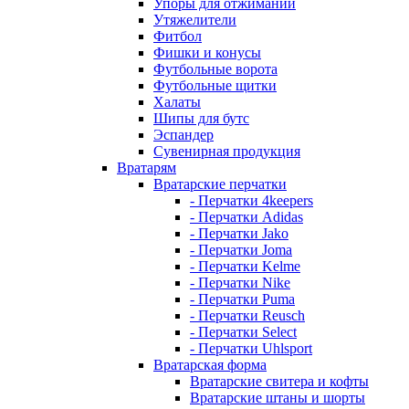
Упоры для отжиманий
Утяжелители
Фитбол
Фишки и конусы
Футбольные ворота
Футбольные щитки
Халаты
Шипы для бутс
Эспандер
Сувенирная продукция
Вратарям
Вратарские перчатки
- Перчатки 4keepers
- Перчатки Adidas
- Перчатки Jako
- Перчатки Joma
- Перчатки Kelme
- Перчатки Nike
- Перчатки Puma
- Перчатки Reusch
- Перчатки Select
- Перчатки Uhlsport
Вратарская форма
Вратарские свитера и кофты
Вратарские штаны и шорты