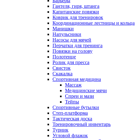
Барьеры
Гантеля, гиря, штанга
Капитанские повязки
Коврик для тренировок
Координационные лестницы и кольца
Манишки
Напульсники
Насосы для мячей
Перчатки для тренинга
Повязки на голову
Полотенце
Ролик для пресса
Свисток
Скакалка
Спортивная медицина
Массаж
Медицинские мячи
Спреи и мази
Тейпы
Спортивные бутылки
Степ-платформа
Тактическая доска
Тренировочный инвентарь
Турник
Угловой флажок