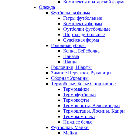
Комплекты вратарской формы
Одежда
Футбольная форма
Гетры футбольные
Комплекты формы
Футболки футбольные
Шорты футбольные
Судейская форма
Головные уборы
Кепка, Бейсболка
Панама
Шапка
Горловики, Шарфы
Зимние Перчатки, Рукавицы
Сборная Украины
Термобелье, Белье Спортивное
Термомайки
Термофутболки
Термокофты
Термошорты, Велосипедки
Термоштаны, Лосины, Капри
Термокомплект
Нижнее белье
Футболки, Майки
Майки