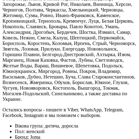
Запорожье, Львов, Кривой Рог, Николаев, Винница, Херсон,
Чернигов, Полтава, Черкассы, Хмельницкий, Черновцы,
Житомир, Сумы, Ровно, Ивано-Франковск, Каменское,
Кропивницкий, Тернополь, Кременчуг, Луцк, Белая Церковь,
Никополь, Славянск, Бровары, Павло Конотоп, Умань,
Александрия, Дрогобыч, Бердичев, Шостка, Измаил, Самар,
Ковель, Нежин, Смела, Калуш, Шептицкий, Первомайск,
Борисполь, Коростень, Коломыя, Ирпень, Стрый, Черноморск,
Звягель, Лозовая, Прилуки, Енергодар, Нововолынск,
Горишни Плавни, Белгород-Днестровский, Ахтырка, Изюм,
Марганец, Новая Каховка, Фастов, Лубны, Светловодск,
Желтые Воды, Вараш, Вишневое, Шепетовка, Подольск,
Южноукраинск, Миргород, Ромны, Покров, Владимир,
Васильков, Дубно, Нетешин, Буча, Слава Староконстантинов,
Вознесенск, Жмеринка, Обухов, Борислав, Южное, Глухов,
Чугуев, Новояворовск, Костополь, Вышгород, Токмак,
Могилев-Подольский, Синельниково, а также доставка по
Украине.
Остались вопросы - пишите в Viber, WhatsApp, Telegram,
Facebook, Instagram и мы поможем с выбором.
Вікова група:
дитяча, доросла
Пол:
женский
Бренд:
Joma