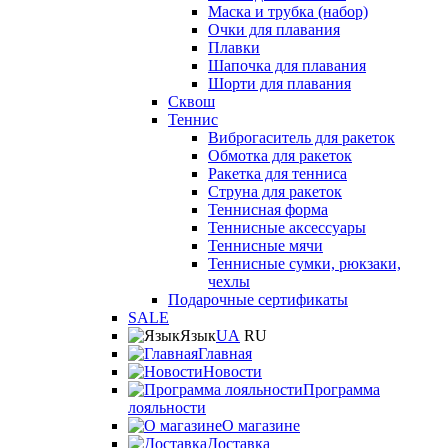
Маска и трубка (набор)
Очки для плавания
Плавки
Шапочка для плавания
Шорти для плавания
Сквош
Теннис
Виброгаситель для ракеток
Обмотка для ракеток
Ракетка для тенниса
Струна для ракеток
Теннисная форма
Теннисные аксессуары
Теннисные мячи
Теннисные сумки, рюкзаки,
чехлы
Подарочные сертификаты
SALE
Язык
UA
RU
Главная
Новости
Программа
лояльности
О магазине
Доставка