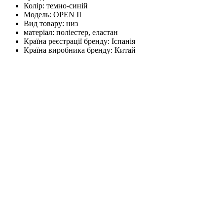
Колір:
темно-синій
Модель:
OPEN II
Вид товару:
низ
матеріал:
поліестер, еластан
Країна реєстрації бренду:
Іспанія
Країна виробника бренду:
Китай