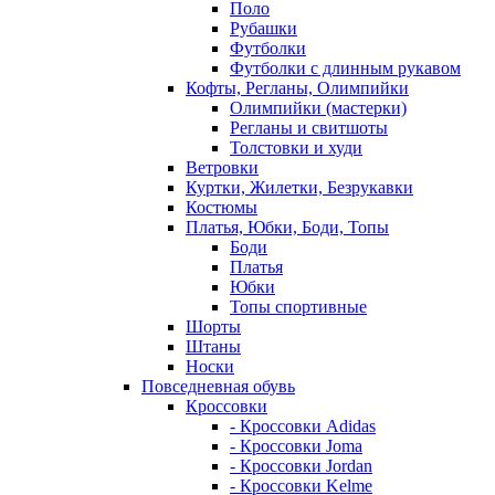
Поло
Рубашки
Футболки
Футболки с длинным рукавом
Кофты, Регланы, Олимпийки
Олимпийки (мастерки)
Регланы и свитшоты
Толстовки и худи
Ветровки
Куртки, Жилетки, Безрукавки
Костюмы
Платья, Юбки, Боди, Топы
Боди
Платья
Юбки
Топы спортивные
Шорты
Штаны
Носки
Повседневная обувь
Кроссовки
- Кроссовки Adidas
- Кроссовки Joma
- Кроссовки Jordan
- Кроссовки Kelme