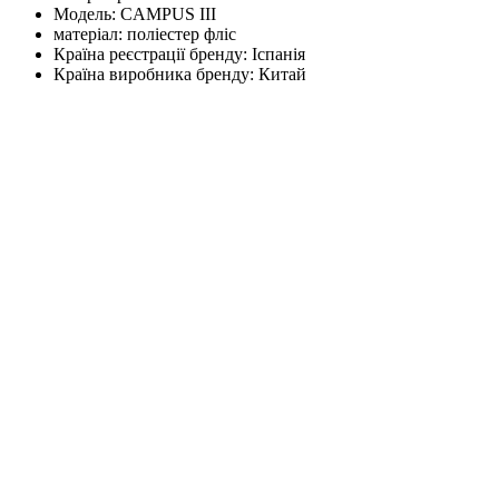
Модель:
CAMPUS III
матеріал:
поліестер фліс
Країна реєстрації бренду:
Іспанія
Країна виробника бренду:
Китай