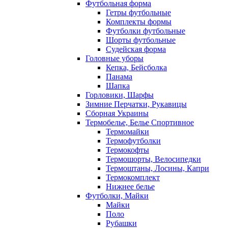
Футбольная форма
Гетры футбольные
Комплекты формы
Футболки футбольные
Шорты футбольные
Судейская форма
Головные уборы
Кепка, Бейсболка
Панама
Шапка
Горловики, Шарфы
Зимние Перчатки, Рукавицы
Сборная Украины
Термобелье, Белье Спортивное
Термомайки
Термофутболки
Термокофты
Термошорты, Велосипедки
Термоштаны, Лосины, Капри
Термокомплект
Нижнее белье
Футболки, Майки
Майки
Поло
Рубашки