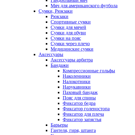
Гандбольный мяч
Мяч для американского футбола
Сумки, Рюкзаки
Рюкзаки
Спортивные сумки
Сумки для мячей
Сумки для обуви
Сумки на пояс
Сумки через плечо
Медицинские сумки
Аксессуары
Аксессуары арбитра
Бандажи
Компрессионные гольфы
Наколенники
Налокотники
Нарукавники
Паховый бандаж
Пояс для спины
Фиксатор бедра
Фиксатор голеностопа
Фиксатор для плеча
Фиксатор запястья
Барьеры
Гантеля, гиря, штанга