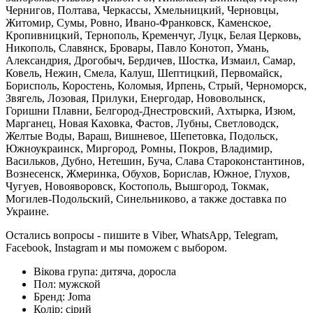
Чернигов, Полтава, Черкассы, Хмельницкий, Черновцы,
Житомир, Сумы, Ровно, Ивано-Франковск, Каменское,
Кропивницкий, Тернополь, Кременчуг, Луцк, Белая Церковь,
Никополь, Славянск, Бровары, Павло Конотоп, Умань,
Александрия, Дрогобыч, Бердичев, Шостка, Измаил, Самар,
Ковель, Нежин, Смела, Калуш, Шептицкий, Первомайск,
Борисполь, Коростень, Коломыя, Ирпень, Стрый, Черноморск,
Звягель, Лозовая, Прилуки, Енергодар, Нововолынск,
Горишни Плавни, Белгород-Днестровский, Ахтырка, Изюм,
Марганец, Новая Каховка, Фастов, Лубны, Светловодск,
Желтые Воды, Вараш, Вишневое, Шепетовка, Подольск,
Южноукраинск, Миргород, Ромны, Покров, Владимир,
Васильков, Дубно, Нетешин, Буча, Слава Староконстантинов,
Вознесенск, Жмеринка, Обухов, Борислав, Южное, Глухов,
Чугуев, Новояворовск, Костополь, Вышгород, Токмак,
Могилев-Подольский, Синельниково, а также доставка по
Украине.
Остались вопросы - пишите в Viber, WhatsApp, Telegram,
Facebook, Instagram и мы поможем с выбором.
Вікова група:
дитяча, доросла
Пол:
мужской
Бренд:
Joma
Колір:
сірий