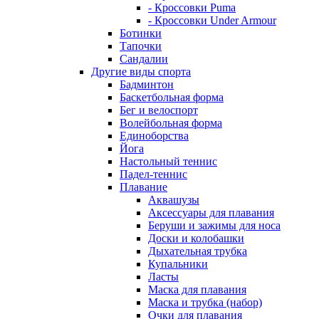
- Кроссовки Puma
- Кроссовки Under Armour
Ботинки
Тапочки
Сандалии
Другие виды спорта
Бадминтон
Баскетбольная форма
Бег и велоспорт
Волейбольная форма
Единоборства
Йога
Настольный теннис
Падел-теннис
Плавание
Аквашузы
Аксессуары для плавания
Беруши и зажимы для носа
Доски и колобашки
Дыхательная трубка
Купальники
Ласты
Маска для плавания
Маска и трубка (набор)
Очки для плавания