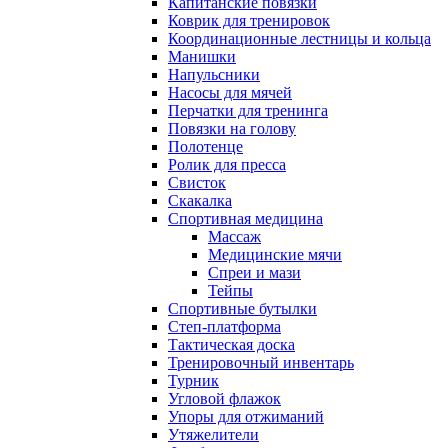
Капитанские повязки
Коврик для тренировок
Координационные лестницы и кольца
Манишки
Напульсники
Насосы для мячей
Перчатки для тренинга
Повязки на голову
Полотенце
Ролик для пресса
Свисток
Скакалка
Спортивная медицина
Массаж
Медицинские мячи
Спреи и мази
Тейпы
Спортивные бутылки
Степ-платформа
Тактическая доска
Тренировочный инвентарь
Турник
Угловой флажок
Упоры для отжиманий
Утяжелители