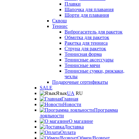
Плавки
Шапочка для плавания
Шорти для плавания
Сквош
Теннис
Виброгаситель для ракеток
Обмотка для ракеток
Ракетка для тенниса
Струна для ракеток
Теннисная форма
Теннисные аксессуары
Теннисные мячи
Теннисные сумки, рюкзаки,
чехлы
Подарочные сертификаты
SALE
Язык
UA
RU
Главная
Новости
Программа
лояльности
О магазине
Доставка
Оплата
Обмен/Возврат