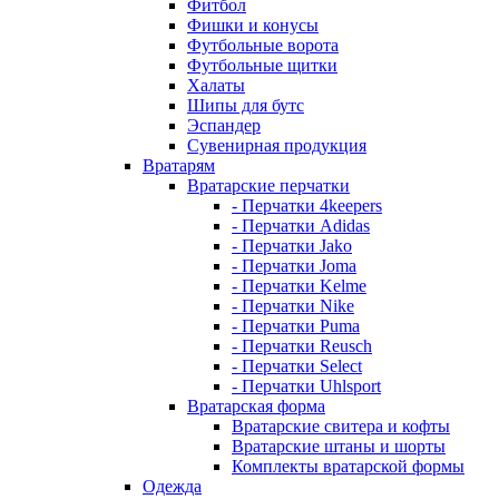
Фитбол
Фишки и конусы
Футбольные ворота
Футбольные щитки
Халаты
Шипы для бутс
Эспандер
Сувенирная продукция
Вратарям
Вратарские перчатки
- Перчатки 4keepers
- Перчатки Adidas
- Перчатки Jako
- Перчатки Joma
- Перчатки Kelme
- Перчатки Nike
- Перчатки Puma
- Перчатки Reusch
- Перчатки Select
- Перчатки Uhlsport
Вратарская форма
Вратарские свитера и кофты
Вратарские штаны и шорты
Комплекты вратарской формы
Одежда