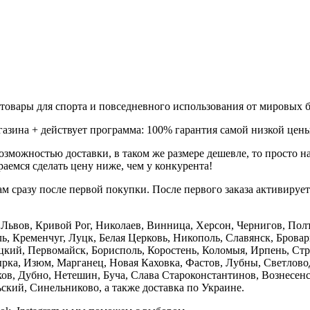
товары для спорта и повседневного использования от мировых б
газина + действует программа: 100% гарантия самой низкой цены
зможностью доставки, в таком же размере дешевле, то просто 
аемся сделать цену ниже, чем у конкурента!
м сразу после первой покупки. После первого заказа активируе
е, Львов, Кривой Рог, Николаев, Винница, Херсон, Чернигов, П
, Кременчуг, Луцк, Белая Церковь, Никополь, Славянск, Бровар
кий, Первомайск, Борисполь, Коростень, Коломыя, Ирпень, Стры
ка, Изюм, Марганец, Новая Каховка, Фастов, Лубны, Светлово
, Дубно, Нетешин, Буча, Слава Староконстантинов, Вознесенск
кий, Синельниково, а также доставка по Украине.