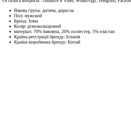
Остались вопросы - пишите в Viber, WhatsApp, Telegram, Faceb
Вікова група:
дитяча, доросла
Пол:
мужской
Бренд:
Joma
Колір:
різнокольоровий
матеріал:
70% бавовна, 20% поліестер, 5% еластан
Країна реєстрації бренду:
Іспанія
Країна виробника бренду:
Китай