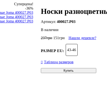
Суперцена!
-36%
Носки разноцветны
400027.P03
В наличии
237
грн
151
грн
Нашли дешевле?
43-46
РАЗМЕР EU:
Таблица размеров
Купить