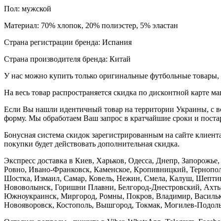
Пол: мужской
Материал: 70% хлопок, 20% полиэстер, 5% эластан
Страна регистрации бренда: Испания
Страна производителя бренда: Китай
У нас можно купить только оригинальные футбольные товары, 
На весь товар распространяется скидка по дисконтной карте ма
Если Вы нашли идентичный товар на территории Украины, с во
форму. Мы обработаем Ваш запрос в кратчайшие сроки и постар
Бонусная система скидок зарегистрированным на сайте клиента
покупки будет действовать дополнительная скидка.
Экспресс доставка в Киев, Харьков, Одесса, Днепр, Запорожь
Ровно, Ивано-Франковск, Каменское, Кропивницкий, Тернополь
Шостка, Измаил, Самар, Ковель, Нежин, Смела, Калуш, Шептиц
Нововолынск, Горишни Плавни, Белгород-Днестровский, Ахтыр
Южноукраинск, Миргород, Ромны, Покров, Владимир, Васильков
Новояворовск, Костополь, Вышгород, Токмак, Могилев-Подольс