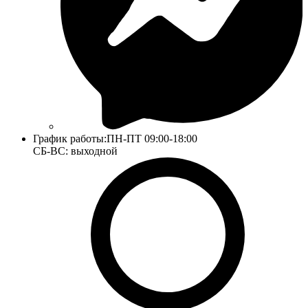
График работы:
ПН-ПТ 09:00-18:00
СБ-ВС: выходной