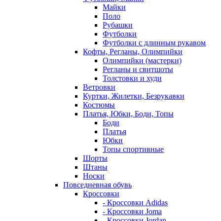
Майки
Поло
Рубашки
Футболки
Футболки с длинным рукавом
Кофты, Регланы, Олимпийки
Олимпийки (мастерки)
Регланы и свитшоты
Толстовки и худи
Ветровки
Куртки, Жилетки, Безрукавки
Костюмы
Платья, Юбки, Боди, Топы
Боди
Платья
Юбки
Топы спортивные
Шорты
Штаны
Носки
Повседневная обувь
Кроссовки
- Кроссовки Adidas
- Кроссовки Joma
- Кроссовки Jordan