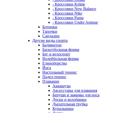
- Кроссовки Kelme
- Кроссовки New Balance
- Кроссовки Nike
- Кроссовки Puma
- Кроссовки Under Armour
Ботинки
Тапочки
Сандалии
Другие виды спорта
Бадминтон
Баскетбольная форма
Бег и велоспорт
Волейбольная форма
Единоборства
Йога
Настольный теннис
Падел-теннис
Плавание
Аквашузы
Аксессуары для плавания
Беруши и зажимы для носа
Доски и колобашки
Дыхательная трубка
Купальники