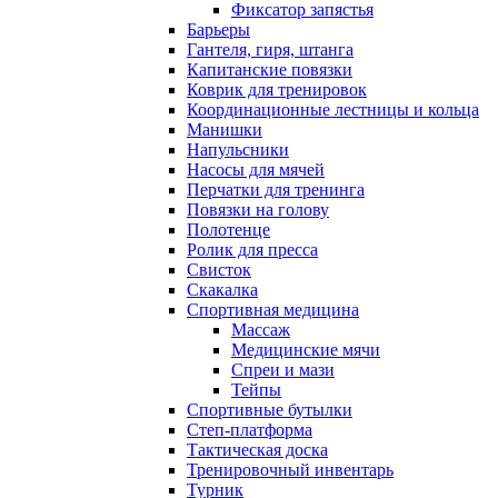
Фиксатор запястья
Барьеры
Гантеля, гиря, штанга
Капитанские повязки
Коврик для тренировок
Координационные лестницы и кольца
Манишки
Напульсники
Насосы для мячей
Перчатки для тренинга
Повязки на голову
Полотенце
Ролик для пресса
Свисток
Скакалка
Спортивная медицина
Массаж
Медицинские мячи
Спреи и мази
Тейпы
Спортивные бутылки
Степ-платформа
Тактическая доска
Тренировочный инвентарь
Турник