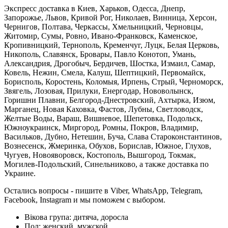
Экспресс доставка в Киев, Харьков, Одесса, Днепр,
Запорожье, Львов, Кривой Рог, Николаев, Винница, Херсон,
Чернигов, Полтава, Черкассы, Хмельницкий, Черновцы,
Житомир, Сумы, Ровно, Ивано-Франковск, Каменское,
Кропивницкий, Тернополь, Кременчуг, Луцк, Белая Церковь,
Никополь, Славянск, Бровары, Павло Конотоп, Умань,
Александрия, Дрогобыч, Бердичев, Шостка, Измаил, Самар,
Ковель, Нежин, Смела, Калуш, Шептицкий, Первомайск,
Борисполь, Коростень, Коломыя, Ирпень, Стрый, Черноморск,
Звягель, Лозовая, Прилуки, Енергодар, Нововолынск,
Горишни Плавни, Белгород-Днестровский, Ахтырка, Изюм,
Марганец, Новая Каховка, Фастов, Лубны, Светловодск,
Желтые Воды, Вараш, Вишневое, Шепетовка, Подольск,
Южноукраинск, Миргород, Ромны, Покров, Владимир,
Васильков, Дубно, Нетешин, Буча, Слава Староконстантинов,
Вознесенск, Жмеринка, Обухов, Борислав, Южное, Глухов,
Чугуев, Новояворовск, Костополь, Вышгород, Токмак,
Могилев-Подольский, Синельниково, а также доставка по
Украине.
Остались вопросы - пишите в Viber, WhatsApp, Telegram,
Facebook, Instagram и мы поможем с выбором.
Вікова група:
дитяча, доросла
Пол:
женский, мужской