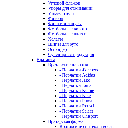
Угловой флажок
Упоры для отжиманий
Утяжелители
Фитбол
Фишки и конусы
Футбольные ворота
Футбольные щитки
Халаты
Шипы для бутс
Эспандер
Сувенирная продукция
Вратарям
Вратарские перчатки
- Перчатки 4keepers
- Перчатки Adidas
- Перчатки Jako
- Перчатки Joma
- Перчатки Kelme
- Перчатки Nike
- Перчатки Puma
- Перчатки Reusch
- Перчатки Select
- Перчатки Uhlsport
Вратарская форма
Вратарские свитера и кофты