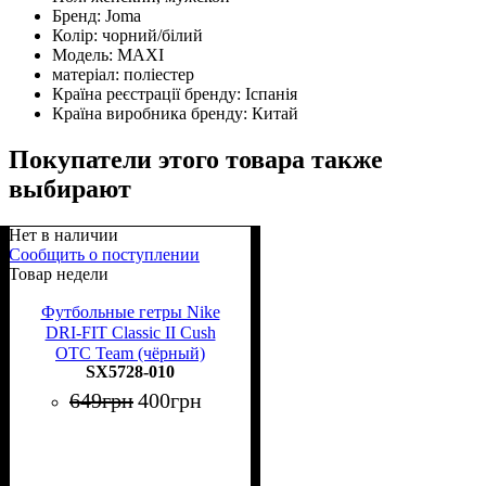
Бренд:
Joma
Колір:
чорний/білий
Модель:
MAXI
матеріал:
поліестер
Країна реєстрації бренду:
Іспанія
Країна виробника бренду:
Китай
Покупатели этого товара также
выбирают
Нет в наличии
Сообщить о поступлении
Товар недели
Футбольные гетры Nike
DRI-FIT Classic II Cush
OTC Team (чёрный)
SX5728-010
649
грн
400
грн