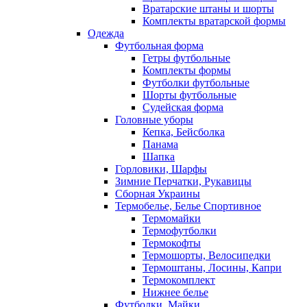
Вратарские штаны и шорты
Комплекты вратарской формы
Одежда
Футбольная форма
Гетры футбольные
Комплекты формы
Футболки футбольные
Шорты футбольные
Судейская форма
Головные уборы
Кепка, Бейсболка
Панама
Шапка
Горловики, Шарфы
Зимние Перчатки, Рукавицы
Сборная Украины
Термобелье, Белье Спортивное
Термомайки
Термофутболки
Термокофты
Термошорты, Велосипедки
Термоштаны, Лосины, Капри
Термокомплект
Нижнее белье
Футболки, Майки