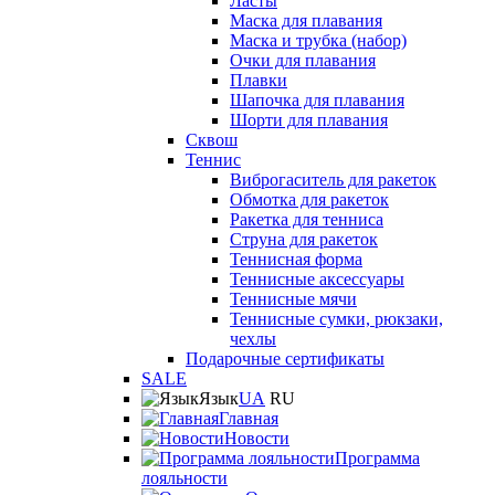
Ласты
Маска для плавания
Маска и трубка (набор)
Очки для плавания
Плавки
Шапочка для плавания
Шорти для плавания
Сквош
Теннис
Виброгаситель для ракеток
Обмотка для ракеток
Ракетка для тенниса
Струна для ракеток
Теннисная форма
Теннисные аксессуары
Теннисные мячи
Теннисные сумки, рюкзаки,
чехлы
Подарочные сертификаты
SALE
Язык
UA
RU
Главная
Новости
Программа
лояльности