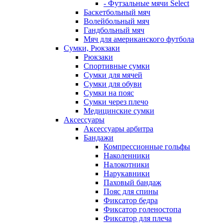
- Футзальные мячи Select
Баскетбольный мяч
Волейбольный мяч
Гандбольный мяч
Мяч для американского футбола
Сумки, Рюкзаки
Рюкзаки
Спортивные сумки
Сумки для мячей
Сумки для обуви
Сумки на пояс
Сумки через плечо
Медицинские сумки
Аксессуары
Аксессуары арбитра
Бандажи
Компрессионные гольфы
Наколенники
Налокотники
Нарукавники
Паховый бандаж
Пояс для спины
Фиксатор бедра
Фиксатор голеностопа
Фиксатор для плеча