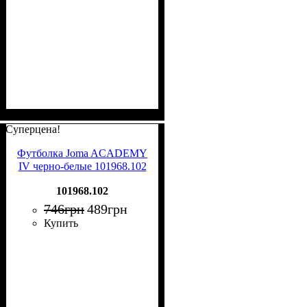
Суперцена!
Футболка Joma ACADEMY
IV черно-белые 101968.102
101968.102
746
грн
489
грн
Купить