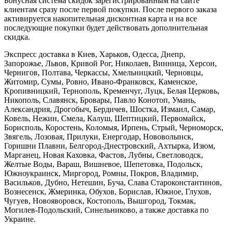
Бонусная система скидок зарегистрированным на сайте
клиентам сразу после первой покупки. После первого заказа
активируется накопительная дисконтная карта и на все
последующие покупки будет действовать дополнительная
скидка.
Экспресс доставка в Киев, Харьков, Одесса, Днепр,
Запорожье, Львов, Кривой Рог, Николаев, Винница, Херсон,
Чернигов, Полтава, Черкассы, Хмельницкий, Черновцы,
Житомир, Сумы, Ровно, Ивано-Франковск, Каменское,
Кропивницкий, Тернополь, Кременчуг, Луцк, Белая Церковь,
Никополь, Славянск, Бровары, Павло Конотоп, Умань,
Александрия, Дрогобыч, Бердичев, Шостка, Измаил, Самар,
Ковель, Нежин, Смела, Калуш, Шептицкий, Первомайск,
Борисполь, Коростень, Коломыя, Ирпень, Стрый, Черноморск,
Звягель, Лозовая, Прилуки, Енергодар, Нововолынск,
Горишни Плавни, Белгород-Днестровский, Ахтырка, Изюм,
Марганец, Новая Каховка, Фастов, Лубны, Светловодск,
Желтые Воды, Вараш, Вишневое, Шепетовка, Подольск,
Южноукраинск, Миргород, Ромны, Покров, Владимир,
Васильков, Дубно, Нетешин, Буча, Слава Староконстантинов,
Вознесенск, Жмеринка, Обухов, Борислав, Южное, Глухов,
Чугуев, Новояворовск, Костополь, Вышгород, Токмак,
Могилев-Подольский, Синельниково, а также доставка по
Украине.