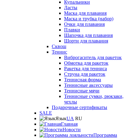
Купальники
Ласты
Маска для плавания
Маска и трубка (набор)
Очки для плавания
Плавки
Шапочка для плавания
Шорти для плавания
Сквош
Теннис
Виброгаситель для ракеток
Обмотка для ракеток
Ракетка для тенниса
Струна для ракеток
Теннисная форма
Теннисные аксессуары
Теннисные мячи
Теннисные сумки, рюкзаки,
чехлы
Подарочные сертификаты
SALE
Язык
UA
RU
Главная
Новости
Программа