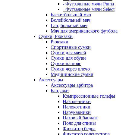
- Футзальные мячи Puma
- Футзальные мячи Select
Баскетбольный мяч
Волейбольный мяч
Гандбольный мяч
Мяч для американского футбола
Сумки, Рюкзаки
Рюкзаки
Спортивные сумки
Сумки для мячей
Сумки для обуви
Сумки на пояс
Сумки через плечо
Медицинские сумки
Аксессуары
Аксессуары арбитра
Бандажи
Компрессионные гольфы
Наколенники
Налокотники
Нарукавники
Паховый бандаж
Пояс для спины
Фиксатор бедра
Фиксатор голеностопа