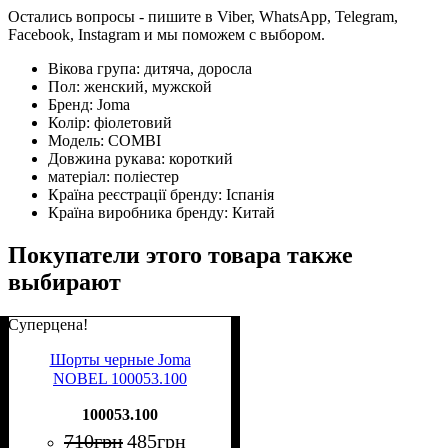
Остались вопросы - пишите в Viber, WhatsApp, Telegram,
Facebook, Instagram и мы поможем с выбором.
Вікова група:
дитяча, доросла
Пол:
женский, мужской
Бренд:
Joma
Колір:
фіолетовий
Модель:
COMBI
Довжина рукава:
короткий
матеріал:
поліестер
Країна реєстрації бренду:
Іспанія
Країна виробника бренду:
Китай
Покупатели этого товара также
выбирают
Суперцена!
Шорты черные Joma
NOBEL 100053.100
100053.100
710
грн
485
грн