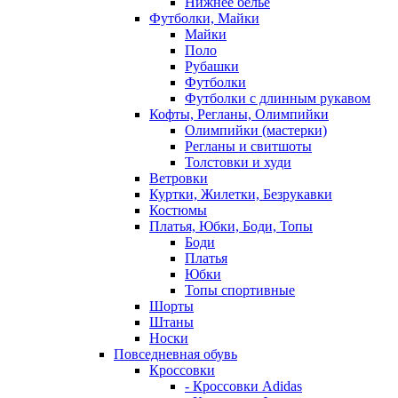
Нижнее белье
Футболки, Майки
Майки
Поло
Рубашки
Футболки
Футболки с длинным рукавом
Кофты, Регланы, Олимпийки
Олимпийки (мастерки)
Регланы и свитшоты
Толстовки и худи
Ветровки
Куртки, Жилетки, Безрукавки
Костюмы
Платья, Юбки, Боди, Топы
Боди
Платья
Юбки
Топы спортивные
Шорты
Штаны
Носки
Повседневная обувь
Кроссовки
- Кроссовки Adidas