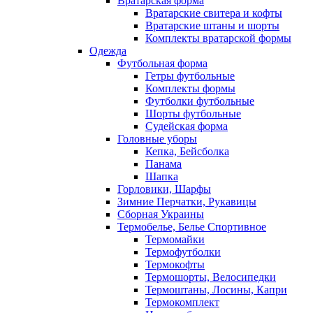
Вратарская форма
Вратарские свитера и кофты
Вратарские штаны и шорты
Комплекты вратарской формы
Одежда
Футбольная форма
Гетры футбольные
Комплекты формы
Футболки футбольные
Шорты футбольные
Судейская форма
Головные уборы
Кепка, Бейсболка
Панама
Шапка
Горловики, Шарфы
Зимние Перчатки, Рукавицы
Сборная Украины
Термобелье, Белье Спортивное
Термомайки
Термофутболки
Термокофты
Термошорты, Велосипедки
Термоштаны, Лосины, Капри
Термокомплект