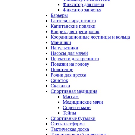
Фиксатор для плеча
Фиксатор запястья
Барьеры
Гантеля, гиря, штанга
Капитанские повязки
Коврик для тренировок
Координационные лестницы и кольца
Манишки
Напульсники
Насосы для мячей
Перчатки для тренинга
Повязки на голову
Полотенце
Ролик для пресса
Свисток
Скакалка
Спортивная медицина
Массаж
Медицинские мячи
Спреи и мази
Тейпы
Спортивные бутылки
Степ-платформа
Тактическая доска
Тренировочный инвентарь