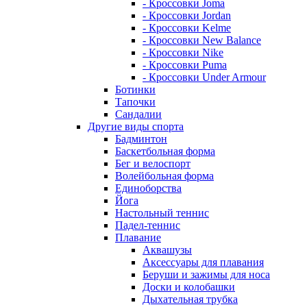
- Кроссовки Joma
- Кроссовки Jordan
- Кроссовки Kelme
- Кроссовки New Balance
- Кроссовки Nike
- Кроссовки Puma
- Кроссовки Under Armour
Ботинки
Тапочки
Сандалии
Другие виды спорта
Бадминтон
Баскетбольная форма
Бег и велоспорт
Волейбольная форма
Единоборства
Йога
Настольный теннис
Падел-теннис
Плавание
Аквашузы
Аксессуары для плавания
Беруши и зажимы для носа
Доски и колобашки
Дыхательная трубка