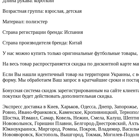
Длина рукава: короткий
Возрастная группа: взрослая, детская
Материал: полиэстер
Страна регистрации бренда: Испания
Страна производителя бренда: Китай
У нас можно купить только оригинальные футбольные товары, 
На весь товар распространяется скидка по дисконтной карте ма
Если Вы нашли идентичный товар на территории Украины, с во
форму. Мы обработаем Ваш запрос в кратчайшие сроки и постар
Бонусная система скидок зарегистрированным на сайте клиента
покупки будет действовать дополнительная скидка.
Экспресс доставка в Киев, Харьков, Одесса, Днепр, Запорожь
Ровно, Ивано-Франковск, Каменское, Кропивницкий, Тернополь
Шостка, Измаил, Самар, Ковель, Нежин, Смела, Калуш, Шептиц
Нововолынск, Горишни Плавни, Белгород-Днестровский, Ахтыр
Южноукраинск, Миргород, Ромны, Покров, Владимир, Васильков
Новояворовск, Костополь, Вышгород, Токмак, Могилев-Подольс