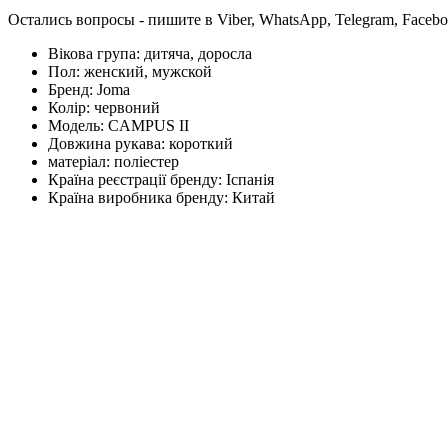
Остались вопросы - пишите в Viber, WhatsApp, Telegram, Faceb
Вікова група:
дитяча, доросла
Пол:
женский, мужской
Бренд:
Joma
Колір:
червоний
Модель:
CAMPUS II
Довжина рукава:
короткий
матеріал:
поліестер
Країна реєстрації бренду:
Іспанія
Країна виробника бренду:
Китай