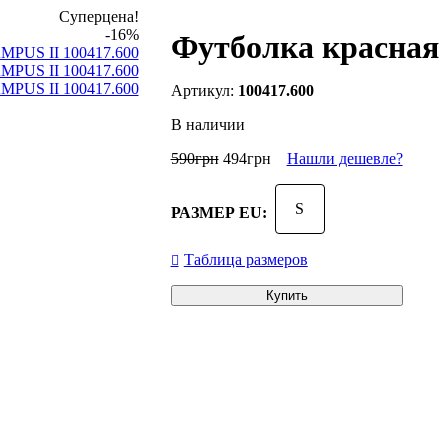
Суперцена!
-16%
Футболка красная
100417.600
В наличии
590
грн
494
грн
Нашли дешевле?
S
РАЗМЕР EU:
Таблица размеров
Купить