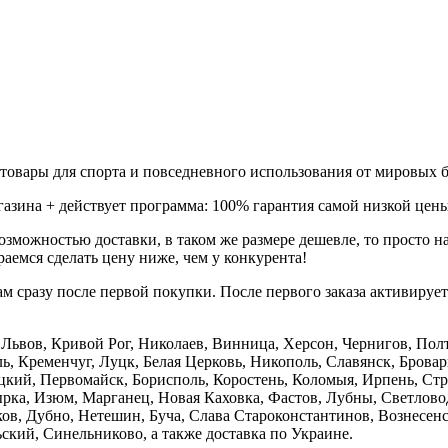
товары для спорта и повседневного использования от мировых б
газина + действует программа: 100% гарантия самой низкой цены
зможностью доставки, в таком же размере дешевле, то просто 
аемся сделать цену ниже, чем у конкурента!
м сразу после первой покупки. После первого заказа активируе
е, Львов, Кривой Рог, Николаев, Винница, Херсон, Чернигов, П
, Кременчуг, Луцк, Белая Церковь, Никополь, Славянск, Бровар
кий, Первомайск, Борисполь, Коростень, Коломыя, Ирпень, Стры
ка, Изюм, Марганец, Новая Каховка, Фастов, Лубны, Светлово
, Дубно, Нетешин, Буча, Слава Староконстантинов, Вознесенск
кий, Синельниково, а также доставка по Украине.