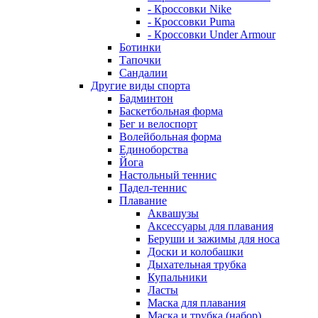
- Кроссовки Nike
- Кроссовки Puma
- Кроссовки Under Armour
Ботинки
Тапочки
Сандалии
Другие виды спорта
Бадминтон
Баскетбольная форма
Бег и велоспорт
Волейбольная форма
Единоборства
Йога
Настольный теннис
Падел-теннис
Плавание
Аквашузы
Аксессуары для плавания
Беруши и зажимы для носа
Доски и колобашки
Дыхательная трубка
Купальники
Ласты
Маска для плавания
Маска и трубка (набор)