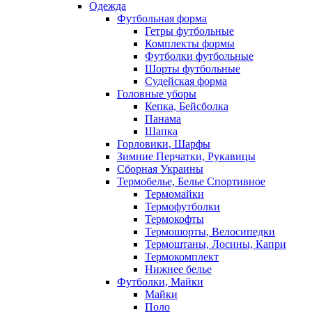
Одежда
Футбольная форма
Гетры футбольные
Комплекты формы
Футболки футбольные
Шорты футбольные
Судейская форма
Головные уборы
Кепка, Бейсболка
Панама
Шапка
Горловики, Шарфы
Зимние Перчатки, Рукавицы
Сборная Украины
Термобелье, Белье Спортивное
Термомайки
Термофутболки
Термокофты
Термошорты, Велосипедки
Термоштаны, Лосины, Капри
Термокомплект
Нижнее белье
Футболки, Майки
Майки
Поло