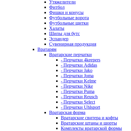
Утяжелители
Фитбол
Фишки и конусы
Футбольные ворота
Футбольные щитки
Халаты
Шипы для бутс
Эспандер
Сувенирная продукция
Вратарям
Вратарские перчатки
- Перчатки 4keepers
- Перчатки Adidas
- Перчатки Jako
- Перчатки Joma
- Перчатки Kelme
- Перчатки Nike
- Перчатки Puma
- Перчатки Reusch
- Перчатки Select
- Перчатки Uhlsport
Вратарская форма
Вратарские свитера и кофты
Вратарские штаны и шорты
Комплекты вратарской формы