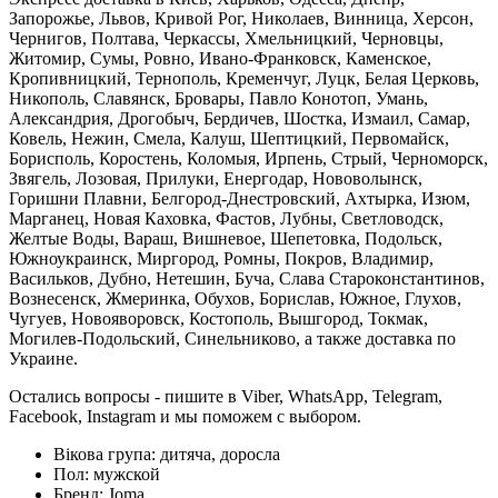
Запорожье, Львов, Кривой Рог, Николаев, Винница, Херсон,
Чернигов, Полтава, Черкассы, Хмельницкий, Черновцы,
Житомир, Сумы, Ровно, Ивано-Франковск, Каменское,
Кропивницкий, Тернополь, Кременчуг, Луцк, Белая Церковь,
Никополь, Славянск, Бровары, Павло Конотоп, Умань,
Александрия, Дрогобыч, Бердичев, Шостка, Измаил, Самар,
Ковель, Нежин, Смела, Калуш, Шептицкий, Первомайск,
Борисполь, Коростень, Коломыя, Ирпень, Стрый, Черноморск,
Звягель, Лозовая, Прилуки, Енергодар, Нововолынск,
Горишни Плавни, Белгород-Днестровский, Ахтырка, Изюм,
Марганец, Новая Каховка, Фастов, Лубны, Светловодск,
Желтые Воды, Вараш, Вишневое, Шепетовка, Подольск,
Южноукраинск, Миргород, Ромны, Покров, Владимир,
Васильков, Дубно, Нетешин, Буча, Слава Староконстантинов,
Вознесенск, Жмеринка, Обухов, Борислав, Южное, Глухов,
Чугуев, Новояворовск, Костополь, Вышгород, Токмак,
Могилев-Подольский, Синельниково, а также доставка по
Украине.
Остались вопросы - пишите в Viber, WhatsApp, Telegram,
Facebook, Instagram и мы поможем с выбором.
Вікова група:
дитяча, доросла
Пол:
мужской
Бренд:
Joma