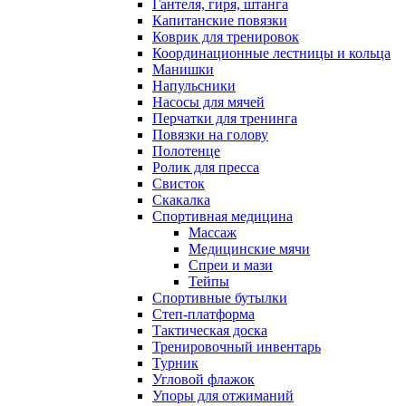
Гантеля, гиря, штанга
Капитанские повязки
Коврик для тренировок
Координационные лестницы и кольца
Манишки
Напульсники
Насосы для мячей
Перчатки для тренинга
Повязки на голову
Полотенце
Ролик для пресса
Свисток
Скакалка
Спортивная медицина
Массаж
Медицинские мячи
Спреи и мази
Тейпы
Спортивные бутылки
Степ-платформа
Тактическая доска
Тренировочный инвентарь
Турник
Угловой флажок
Упоры для отжиманий