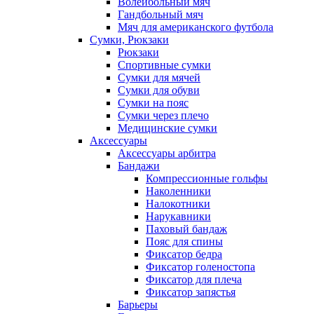
Волейбольный мяч
Гандбольный мяч
Мяч для американского футбола
Сумки, Рюкзаки
Рюкзаки
Спортивные сумки
Сумки для мячей
Сумки для обуви
Сумки на пояс
Сумки через плечо
Медицинские сумки
Аксессуары
Аксессуары арбитра
Бандажи
Компрессионные гольфы
Наколенники
Налокотники
Нарукавники
Паховый бандаж
Пояс для спины
Фиксатор бедра
Фиксатор голеностопа
Фиксатор для плеча
Фиксатор запястья
Барьеры