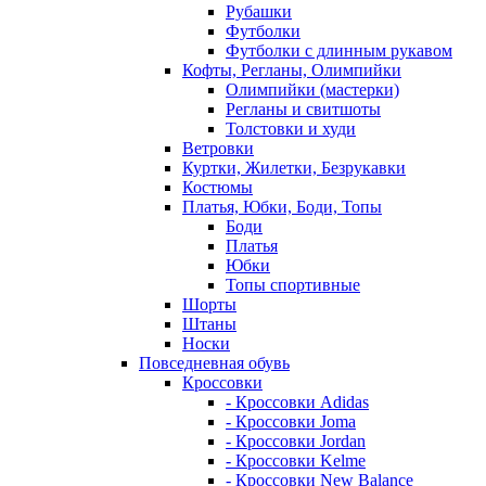
Рубашки
Футболки
Футболки с длинным рукавом
Кофты, Регланы, Олимпийки
Олимпийки (мастерки)
Регланы и свитшоты
Толстовки и худи
Ветровки
Куртки, Жилетки, Безрукавки
Костюмы
Платья, Юбки, Боди, Топы
Боди
Платья
Юбки
Топы спортивные
Шорты
Штаны
Носки
Повседневная обувь
Кроссовки
- Кроссовки Adidas
- Кроссовки Joma
- Кроссовки Jordan
- Кроссовки Kelme
- Кроссовки New Balance