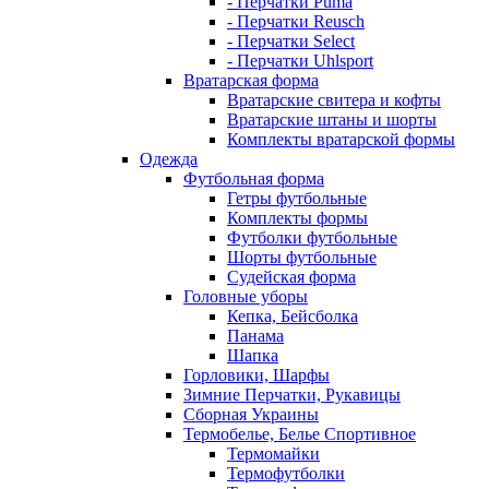
- Перчатки Puma
- Перчатки Reusch
- Перчатки Select
- Перчатки Uhlsport
Вратарская форма
Вратарские свитера и кофты
Вратарские штаны и шорты
Комплекты вратарской формы
Одежда
Футбольная форма
Гетры футбольные
Комплекты формы
Футболки футбольные
Шорты футбольные
Судейская форма
Головные уборы
Кепка, Бейсболка
Панама
Шапка
Горловики, Шарфы
Зимние Перчатки, Рукавицы
Сборная Украины
Термобелье, Белье Спортивное
Термомайки
Термофутболки