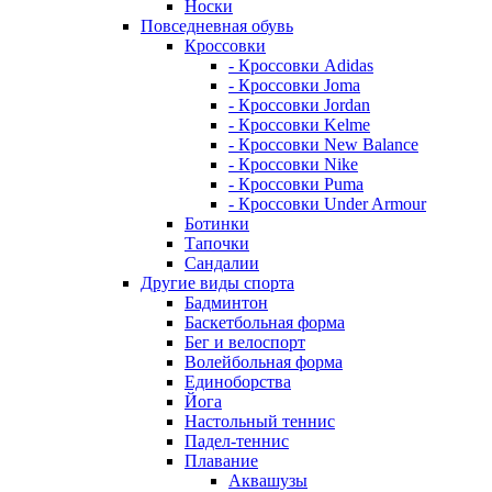
Носки
Повседневная обувь
Кроссовки
- Кроссовки Adidas
- Кроссовки Joma
- Кроссовки Jordan
- Кроссовки Kelme
- Кроссовки New Balance
- Кроссовки Nike
- Кроссовки Puma
- Кроссовки Under Armour
Ботинки
Тапочки
Сандалии
Другие виды спорта
Бадминтон
Баскетбольная форма
Бег и велоспорт
Волейбольная форма
Единоборства
Йога
Настольный теннис
Падел-теннис
Плавание
Аквашузы