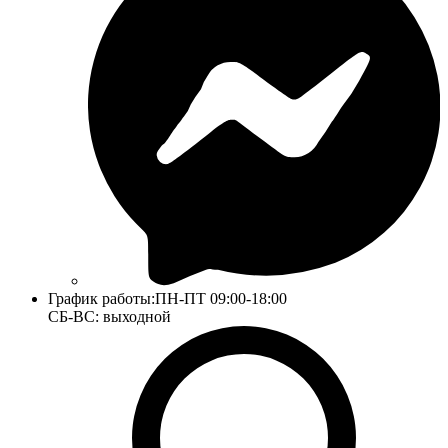
График работы:
ПН-ПТ 09:00-18:00
СБ-ВС: выходной