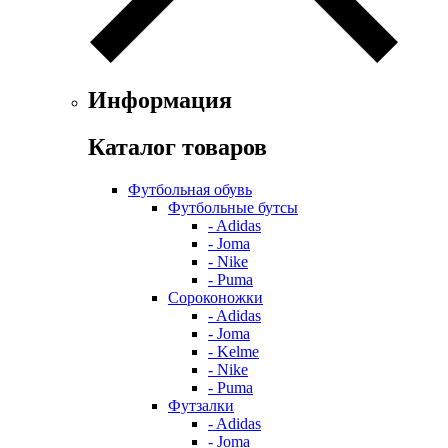
Информация
Каталог товаров
Футбольная обувь
Футбольные бутсы
- Adidas
- Joma
- Nike
- Puma
Сороконожки
- Adidas
- Joma
- Kelme
- Nike
- Puma
Футзалки
- Adidas
- Joma