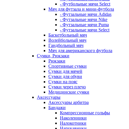
- Футбольные мячи Select
Мяч для футзала и мини-футбола
- Футзальные мячи Adidas
- Футзальные мячи Nike
- Футзальные мячи Puma
- Футзальные мячи Select
Баскетбольный мяч
Волейбольный мяч
Гандбольный мяч
Мяч для американского футбола
Сумки, Рюкзаки
Рюкзаки
Спортивные сумки
Сумки для мячей
Сумки для обуви
Сумки на пояс
Сумки через плечо
Медицинские сумки
Аксессуары
Аксессуары арбитра
Бандажи
Компрессионные гольфы
Наколенники
Налокотники
Нарукавники