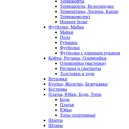
Термокофты
Термошорты, Велосипедки
Термоштаны, Лосины, Капри
Термокомплект
Нижнее белье
Футболки, Майки
Майки
Поло
Рубашки
Футболки
Футболки с длинным рукавом
Кофты, Регланы, Олимпийки
Олимпийки (мастерки)
Регланы и свитшоты
Толстовки и худи
Ветровки
Куртки, Жилетки, Безрукавки
Костюмы
Платья, Юбки, Боди, Топы
Боди
Платья
Юбки
Топы спортивные
Шорты
Штаны