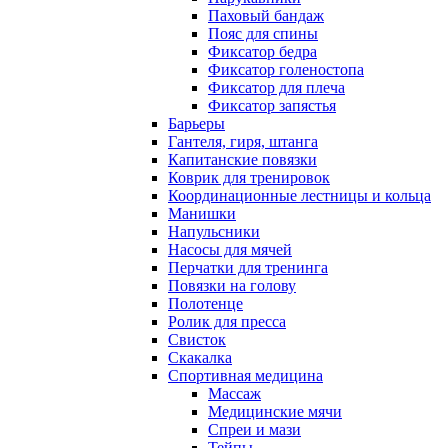
Паховый бандаж
Пояс для спины
Фиксатор бедра
Фиксатор голеностопа
Фиксатор для плеча
Фиксатор запястья
Барьеры
Гантеля, гиря, штанга
Капитанские повязки
Коврик для тренировок
Координационные лестницы и кольца
Манишки
Напульсники
Насосы для мячей
Перчатки для тренинга
Повязки на голову
Полотенце
Ролик для пресса
Свисток
Скакалка
Спортивная медицина
Массаж
Медицинские мячи
Спреи и мази
Тейпы