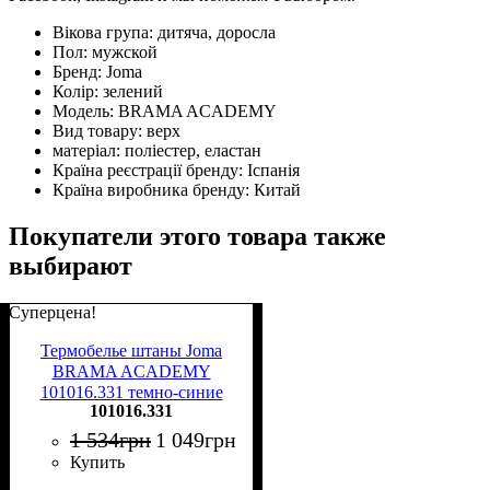
Вікова група:
дитяча, доросла
Пол:
мужской
Бренд:
Joma
Колір:
зелений
Модель:
BRAMA ACADEMY
Вид товару:
верх
матеріал:
поліестер, еластан
Країна реєстрації бренду:
Іспанія
Країна виробника бренду:
Китай
Покупатели этого товара также
выбирают
Суперцена!
Термобелье штаны Joma
BRAMA ACADEMY
101016.331 темно-синие
101016.331
1 534
грн
1 049
грн
Купить