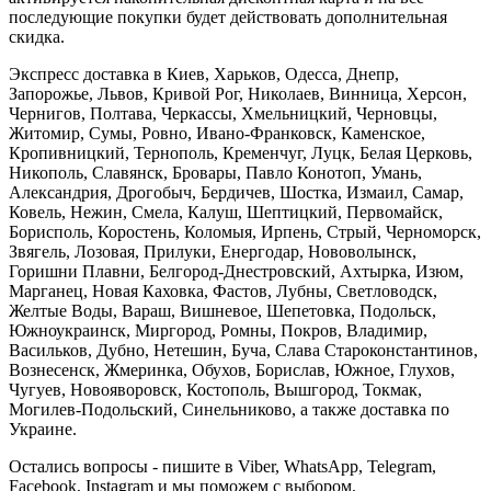
последующие покупки будет действовать дополнительная
скидка.
Экспресс доставка в Киев, Харьков, Одесса, Днепр,
Запорожье, Львов, Кривой Рог, Николаев, Винница, Херсон,
Чернигов, Полтава, Черкассы, Хмельницкий, Черновцы,
Житомир, Сумы, Ровно, Ивано-Франковск, Каменское,
Кропивницкий, Тернополь, Кременчуг, Луцк, Белая Церковь,
Никополь, Славянск, Бровары, Павло Конотоп, Умань,
Александрия, Дрогобыч, Бердичев, Шостка, Измаил, Самар,
Ковель, Нежин, Смела, Калуш, Шептицкий, Первомайск,
Борисполь, Коростень, Коломыя, Ирпень, Стрый, Черноморск,
Звягель, Лозовая, Прилуки, Енергодар, Нововолынск,
Горишни Плавни, Белгород-Днестровский, Ахтырка, Изюм,
Марганец, Новая Каховка, Фастов, Лубны, Светловодск,
Желтые Воды, Вараш, Вишневое, Шепетовка, Подольск,
Южноукраинск, Миргород, Ромны, Покров, Владимир,
Васильков, Дубно, Нетешин, Буча, Слава Староконстантинов,
Вознесенск, Жмеринка, Обухов, Борислав, Южное, Глухов,
Чугуев, Новояворовск, Костополь, Вышгород, Токмак,
Могилев-Подольский, Синельниково, а также доставка по
Украине.
Остались вопросы - пишите в Viber, WhatsApp, Telegram,
Facebook, Instagram и мы поможем с выбором.