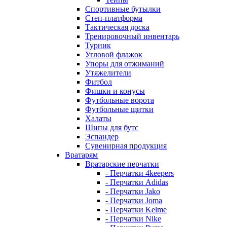
Спортивные бутылки
Степ-платформа
Тактическая доска
Тренировочный инвентарь
Турник
Угловой флажок
Упоры для отжиманий
Утяжелители
Фитбол
Фишки и конусы
Футбольные ворота
Футбольные щитки
Халаты
Шипы для бутс
Эспандер
Сувенирная продукция
Вратарям
Вратарские перчатки
- Перчатки 4keepers
- Перчатки Adidas
- Перчатки Jako
- Перчатки Joma
- Перчатки Kelme
- Перчатки Nike