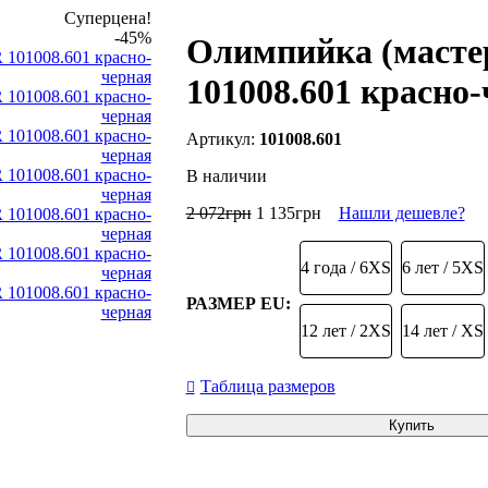
Суперцена!
-45%
Олимпийка (маст
101008.601 красно
101008.601
В наличии
2 072
грн
1 135
грн
Нашли дешевле?
4 года / 6XS
6 лет / 5XS
РАЗМЕР EU:
12 лет / 2XS
14 лет / XS
Таблица размеров
Купить