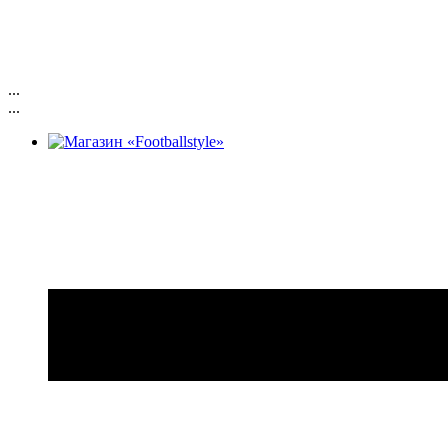
...
...