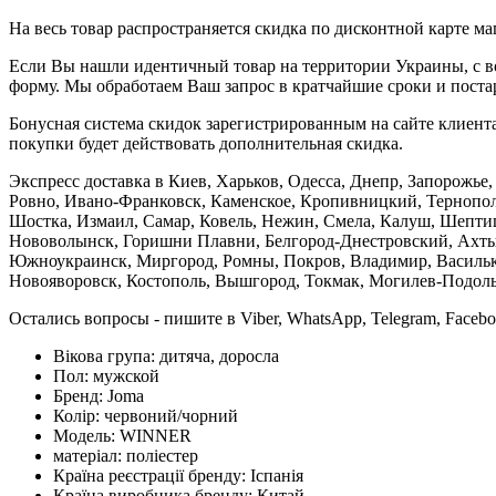
На весь товар распространяется скидка по дисконтной карте ма
Если Вы нашли идентичный товар на территории Украины, с во
форму. Мы обработаем Ваш запрос в кратчайшие сроки и постар
Бонусная система скидок зарегистрированным на сайте клиента
покупки будет действовать дополнительная скидка.
Экспресс доставка в Киев, Харьков, Одесса, Днепр, Запорожь
Ровно, Ивано-Франковск, Каменское, Кропивницкий, Тернополь
Шостка, Измаил, Самар, Ковель, Нежин, Смела, Калуш, Шептиц
Нововолынск, Горишни Плавни, Белгород-Днестровский, Ахтыр
Южноукраинск, Миргород, Ромны, Покров, Владимир, Васильков
Новояворовск, Костополь, Вышгород, Токмак, Могилев-Подольс
Остались вопросы - пишите в Viber, WhatsApp, Telegram, Faceb
Вікова група:
дитяча, доросла
Пол:
мужской
Бренд:
Joma
Колір:
червоний/чорний
Модель:
WINNER
матеріал:
поліестер
Країна реєстрації бренду:
Іспанія
Країна виробника бренду:
Китай