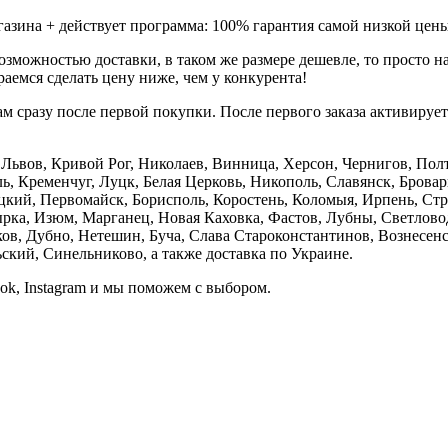
газина + действует программа: 100% гарантия самой низкой цены
зможностью доставки, в таком же размере дешевле, то просто 
аемся сделать цену ниже, чем у конкурента!
м сразу после первой покупки. После первого заказа активируе
е, Львов, Кривой Рог, Николаев, Винница, Херсон, Чернигов, П
, Кременчуг, Луцк, Белая Церковь, Никополь, Славянск, Бровар
кий, Первомайск, Борисполь, Коростень, Коломыя, Ирпень, Стры
ка, Изюм, Марганец, Новая Каховка, Фастов, Лубны, Светлово
, Дубно, Нетешин, Буча, Слава Староконстантинов, Вознесенск
кий, Синельниково, а также доставка по Украине.
ook, Instagram и мы поможем с выбором.