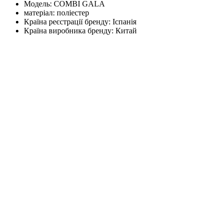
Модель:
COMBI GALA
матеріал:
поліестер
Країна реєстрації бренду:
Іспанія
Країна виробника бренду:
Китай