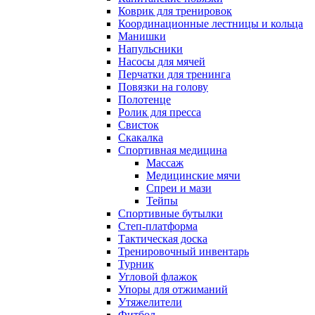
Коврик для тренировок
Координационные лестницы и кольца
Манишки
Напульсники
Насосы для мячей
Перчатки для тренинга
Повязки на голову
Полотенце
Ролик для пресса
Свисток
Скакалка
Спортивная медицина
Массаж
Медицинские мячи
Спреи и мази
Тейпы
Спортивные бутылки
Степ-платформа
Тактическая доска
Тренировочный инвентарь
Турник
Угловой флажок
Упоры для отжиманий
Утяжелители
Фитбол