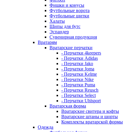
Фишки и конусы
Футбольные ворота
Футбольные щитки
Халаты
Шипы для бутс
Эспандер
Сувенирная продукция
Вратарям
Вратарские перчатки
- Перчатки 4keepers
- Перчатки Adidas
- Перчатки Jako
- Перчатки Joma
- Перчатки Kelme
- Перчатки Nike
- Перчатки Puma
- Перчатки Reusch
- Перчатки Select
- Перчатки Uhlsport
Вратарская форма
Вратарские свитера и кофты
Вратарские штаны и шорты
Комплекты вратарской формы
Одежда