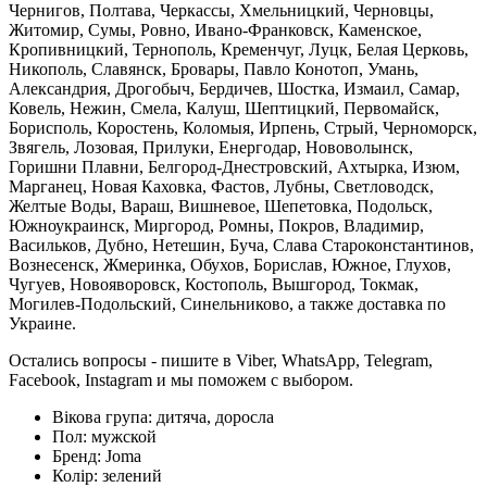
Чернигов, Полтава, Черкассы, Хмельницкий, Черновцы,
Житомир, Сумы, Ровно, Ивано-Франковск, Каменское,
Кропивницкий, Тернополь, Кременчуг, Луцк, Белая Церковь,
Никополь, Славянск, Бровары, Павло Конотоп, Умань,
Александрия, Дрогобыч, Бердичев, Шостка, Измаил, Самар,
Ковель, Нежин, Смела, Калуш, Шептицкий, Первомайск,
Борисполь, Коростень, Коломыя, Ирпень, Стрый, Черноморск,
Звягель, Лозовая, Прилуки, Енергодар, Нововолынск,
Горишни Плавни, Белгород-Днестровский, Ахтырка, Изюм,
Марганец, Новая Каховка, Фастов, Лубны, Светловодск,
Желтые Воды, Вараш, Вишневое, Шепетовка, Подольск,
Южноукраинск, Миргород, Ромны, Покров, Владимир,
Васильков, Дубно, Нетешин, Буча, Слава Староконстантинов,
Вознесенск, Жмеринка, Обухов, Борислав, Южное, Глухов,
Чугуев, Новояворовск, Костополь, Вышгород, Токмак,
Могилев-Подольский, Синельниково, а также доставка по
Украине.
Остались вопросы - пишите в Viber, WhatsApp, Telegram,
Facebook, Instagram и мы поможем с выбором.
Вікова група:
дитяча, доросла
Пол:
мужской
Бренд:
Joma
Колір:
зелений