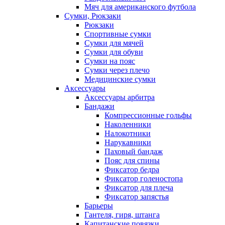
Мяч для американского футбола
Сумки, Рюкзаки
Рюкзаки
Спортивные сумки
Сумки для мячей
Сумки для обуви
Сумки на пояс
Сумки через плечо
Медицинские сумки
Аксессуары
Аксессуары арбитра
Бандажи
Компрессионные гольфы
Наколенники
Налокотники
Нарукавники
Паховый бандаж
Пояс для спины
Фиксатор бедра
Фиксатор голеностопа
Фиксатор для плеча
Фиксатор запястья
Барьеры
Гантеля, гиря, штанга
Капитанские повязки