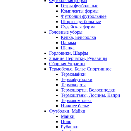
Футбольная форма
Гетры футбольные
Комплекты формы
Футболки футбольные
Шорты футбольные
Судейская форма
Головные уборы
Кепка, Бейсболка
Панама
Шапка
Горловики, Шарфы
Зимние Перчатки, Рукавицы
Сборная Украины
Термобелье, Белье Спортивное
Термомайки
Термофутболки
Термокофты
Термошорты, Велосипедки
Термоштаны, Лосины, Капри
Термокомплект
Нижнее белье
Футболки, Майки
Майки
Поло
Рубашки