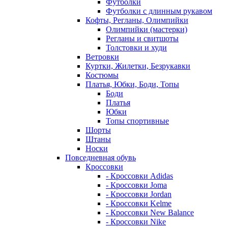
Футболки
Футболки с длинным рукавом
Кофты, Регланы, Олимпийки
Олимпийки (мастерки)
Регланы и свитшоты
Толстовки и худи
Ветровки
Куртки, Жилетки, Безрукавки
Костюмы
Платья, Юбки, Боди, Топы
Боди
Платья
Юбки
Топы спортивные
Шорты
Штаны
Носки
Повседневная обувь
Кроссовки
- Кроссовки Adidas
- Кроссовки Joma
- Кроссовки Jordan
- Кроссовки Kelme
- Кроссовки New Balance
- Кроссовки Nike