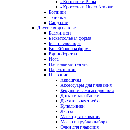
- Кроссовки Puma
- Кроссовки Under Armour
Ботинки
Тапочки
Сандалии
Другие виды спорта
Бадминтон
Баскетбольная форма
Бег и велоспорт
Волейбольная форма
Единоборства
Йога
Настольный теннис
Падел-теннис
Плавание
Аквашузы
Аксессуары для плавания
Беруши и зажимы для носа
Доски и колобашки
Дыхательная трубка
Купальники
Ласты
Маска для плавания
Маска и трубка (набор)
Очки для плавания