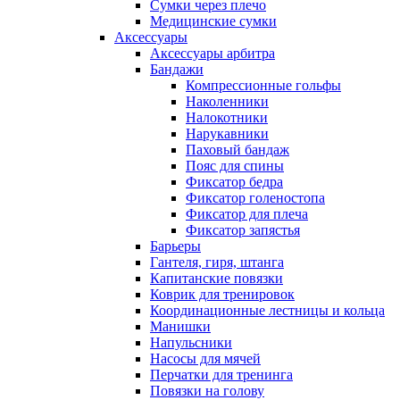
Сумки через плечо
Медицинские сумки
Аксессуары
Аксессуары арбитра
Бандажи
Компрессионные гольфы
Наколенники
Налокотники
Нарукавники
Паховый бандаж
Пояс для спины
Фиксатор бедра
Фиксатор голеностопа
Фиксатор для плеча
Фиксатор запястья
Барьеры
Гантеля, гиря, штанга
Капитанские повязки
Коврик для тренировок
Координационные лестницы и кольца
Манишки
Напульсники
Насосы для мячей
Перчатки для тренинга
Повязки на голову