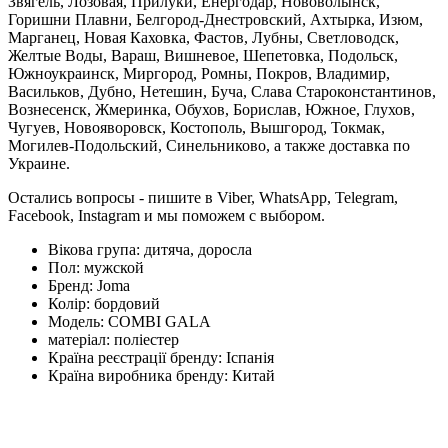
Звягель, Лозовая, Прилуки, Енергодар, Нововолынск,
Горишни Плавни, Белгород-Днестровский, Ахтырка, Изюм,
Марганец, Новая Каховка, Фастов, Лубны, Светловодск,
Желтые Воды, Вараш, Вишневое, Шепетовка, Подольск,
Южноукраинск, Миргород, Ромны, Покров, Владимир,
Васильков, Дубно, Нетешин, Буча, Слава Староконстантинов,
Вознесенск, Жмеринка, Обухов, Борислав, Южное, Глухов,
Чугуев, Новояворовск, Костополь, Вышгород, Токмак,
Могилев-Подольский, Синельниково, а также доставка по
Украине.
Остались вопросы - пишите в Viber, WhatsApp, Telegram,
Facebook, Instagram и мы поможем с выбором.
Вікова група:
дитяча, доросла
Пол:
мужской
Бренд:
Joma
Колір:
бордовий
Модель:
COMBI GALA
матеріал:
поліестер
Країна реєстрації бренду:
Іспанія
Країна виробника бренду:
Китай