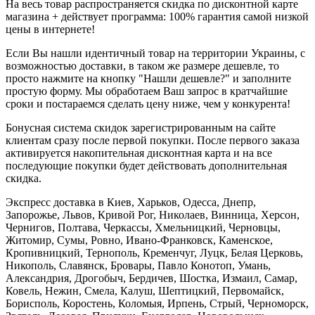
На весь товар распространяется скидка по дисконтной карте
магазина + действует программа: 100% гарантия самой низкой
цены в интернете!
Если Вы нашли идентичный товар на территории Украины, с
возможностью доставки, в таком же размере дешевле, то
просто нажмите на кнопку "Нашли дешевле?" и заполните
простую форму. Мы обработаем Ваш запрос в кратчайшие
сроки и постараемся сделать цену ниже, чем у конкурента!
Бонусная система скидок зарегистрированным на сайте
клиентам сразу после первой покупки. После первого заказа
активируется накопительная дисконтная карта и на все
последующие покупки будет действовать дополнительная
скидка.
Экспресс доставка в Киев, Харьков, Одесса, Днепр,
Запорожье, Львов, Кривой Рог, Николаев, Винница, Херсон,
Чернигов, Полтава, Черкассы, Хмельницкий, Черновцы,
Житомир, Сумы, Ровно, Ивано-Франковск, Каменское,
Кропивницкий, Тернополь, Кременчуг, Луцк, Белая Церковь,
Никополь, Славянск, Бровары, Павло Конотоп, Умань,
Александрия, Дрогобыч, Бердичев, Шостка, Измаил, Самар,
Ковель, Нежин, Смела, Калуш, Шептицкий, Первомайск,
Борисполь, Коростень, Коломыя, Ирпень, Стрый, Черноморск,