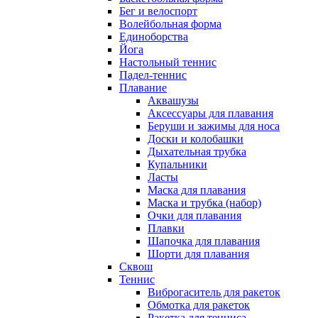
Бег и велоспорт
Волейбольная форма
Единоборства
Йога
Настольный теннис
Падел-теннис
Плавание
Аквашузы
Аксессуары для плавания
Беруши и зажимы для носа
Доски и колобашки
Дыхательная трубка
Купальники
Ласты
Маска для плавания
Маска и трубка (набор)
Очки для плавания
Плавки
Шапочка для плавания
Шорти для плавания
Сквош
Теннис
Виброгаситель для ракеток
Обмотка для ракеток
Ракетка для тенниса