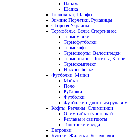
Панама
Шапка
Горловики, Шарфы
Зимние Перчатки, Рукавицы
Сборная Украины
Термобелье, Белье Спортивное
Термомайки
Термофутболки
Термокофты
Термошорты, Велосипедки
Термоштаны, Лосины, Капри
Термокомплект
Нижнее белье
Футболки, Майки
Майки
Поло
Рубашки
Футболки
Футболки с длинным рукавом
Кофты, Регланы, Олимпийки
Олимпийки (мастерки)
Регланы и свитшоты
Толстовки и худи
Ветровки
Куртки, Жилетки, Безрукавки