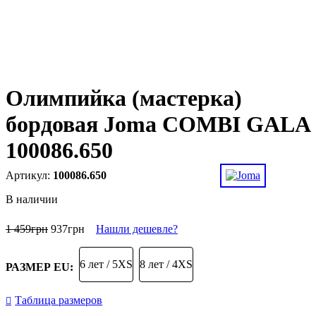
Олимпийка (мастерка)
бордовая Joma COMBI GALA
100086.650
100086.650
В наличии
1 459
грн
937
грн
Нашли дешевле?
6 лет / 5XS
8 лет / 4XS
РАЗМЕР EU:
Таблица размеров