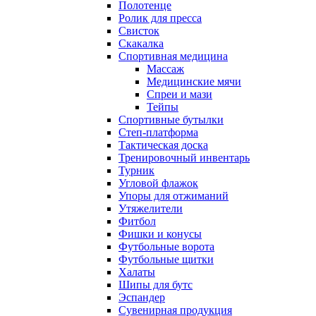
Полотенце
Ролик для пресса
Свисток
Скакалка
Спортивная медицина
Массаж
Медицинские мячи
Спреи и мази
Тейпы
Спортивные бутылки
Степ-платформа
Тактическая доска
Тренировочный инвентарь
Турник
Угловой флажок
Упоры для отжиманий
Утяжелители
Фитбол
Фишки и конусы
Футбольные ворота
Футбольные щитки
Халаты
Шипы для бутс
Эспандер
Сувенирная продукция