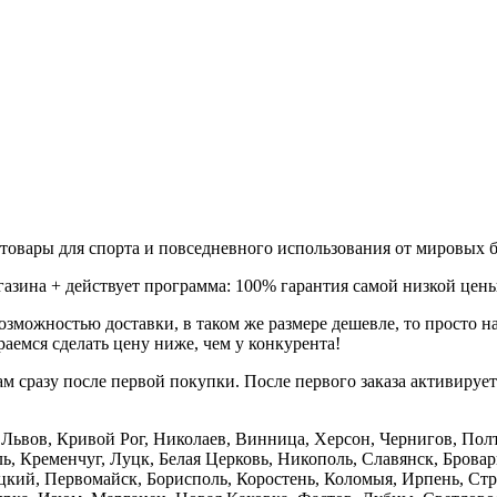
товары для спорта и повседневного использования от мировых б
газина + действует программа: 100% гарантия самой низкой цены
зможностью доставки, в таком же размере дешевле, то просто 
аемся сделать цену ниже, чем у конкурента!
м сразу после первой покупки. После первого заказа активируе
е, Львов, Кривой Рог, Николаев, Винница, Херсон, Чернигов, П
, Кременчуг, Луцк, Белая Церковь, Никополь, Славянск, Бровар
кий, Первомайск, Борисполь, Коростень, Коломыя, Ирпень, Стры