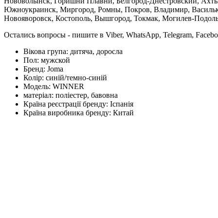
Нововолынск, Горишни Плавни, Белгород-Днестровский, Ахтыр
Южноукраинск, Миргород, Ромны, Покров, Владимир, Васильков
Новояворовск, Костополь, Вышгород, Токмак, Могилев-Подольс
Остались вопросы - пишите в Viber, WhatsApp, Telegram, Faceb
Вікова група:
дитяча, доросла
Пол:
мужской
Бренд:
Joma
Колір:
синій/темно-синій
Модель:
WINNER
матеріал:
поліестер, бавовна
Країна реєстрації бренду:
Іспанія
Країна виробника бренду:
Китай