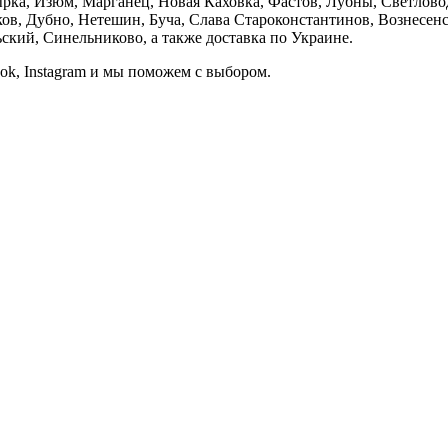
ка, Изюм, Марганец, Новая Каховка, Фастов, Лубны, Светлово
, Дубно, Нетешин, Буча, Слава Староконстантинов, Вознесенск
кий, Синельниково, а также доставка по Украине.
ook, Instagram и мы поможем с выбором.