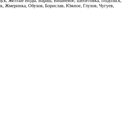
дск, Желтые Воды, Вараш, Вишневое, Шепетовка, Подольск,
, Жмеринка, Обухов, Борислав, Южное, Глухов, Чугуев,