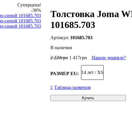
Суперцена!
-36%
Толстовка Joma W
101685.703
101685.703
В наличии
2 220
грн
1 417
грн
Нашли дешевле?
14 лет / XS
РАЗМЕР EU:
Таблица размеров
Купить