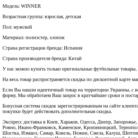
Модель: WINNER
Возрастная группа: взрослая, детская
Пол: мужской
Материал: полиэстер, хлопок
Страна регистрации бренда: Испания
Страна производителя бренда: Китай
У нас можно купить только оригинальные футбольные товары, 
На весь товар распространяется скидка по дисконтной карте ма
Если Вы нашли идентичный товар на территории Украины, с во
форму. Мы обработаем Ваш запрос в кратчайшие сроки и постар
Бонусная система скидок зарегистрированным на сайте клиента
покупки будет действовать дополнительная скидка.
Экспресс доставка в Киев, Харьков, Одесса, Днепр, Запорожь
Ровно, Ивано-Франковск, Каменское, Кропивницкий, Тернополь
Шостка, Измаил, Самар, Ковель, Нежин, Смела, Калуш, Шептиц