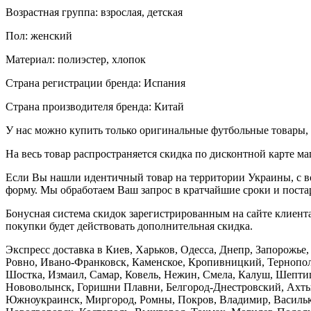
Возрастная группа: взрослая, детская
Пол: женский
Материал: полиэстер, хлопок
Страна регистрации бренда: Испания
Страна производителя бренда: Китай
У нас можно купить только оригинальные футбольные товары, 
На весь товар распространяется скидка по дисконтной карте ма
Если Вы нашли идентичный товар на территории Украины, с во
форму. Мы обработаем Ваш запрос в кратчайшие сроки и постар
Бонусная система скидок зарегистрированным на сайте клиента
покупки будет действовать дополнительная скидка.
Экспресс доставка в Киев, Харьков, Одесса, Днепр, Запорожь
Ровно, Ивано-Франковск, Каменское, Кропивницкий, Тернополь
Шостка, Измаил, Самар, Ковель, Нежин, Смела, Калуш, Шептиц
Нововолынск, Горишни Плавни, Белгород-Днестровский, Ахтыр
Южноукраинск, Миргород, Ромны, Покров, Владимир, Васильков