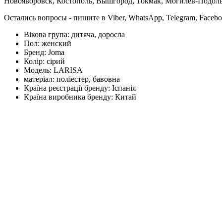
Новояворовск, Костополь, Вышгород, Токмак, Могилев-Подольс
Остались вопросы - пишите в Viber, WhatsApp, Telegram, Faceb
Вікова група:
дитяча, доросла
Пол:
женский
Бренд:
Joma
Колір:
сірий
Модель:
LARISA
матеріал:
поліестер, бавовна
Країна реєстрації бренду:
Іспанія
Країна виробника бренду:
Китай