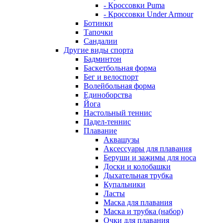
- Кроссовки Puma
- Кроссовки Under Armour
Ботинки
Тапочки
Сандалии
Другие виды спорта
Бадминтон
Баскетбольная форма
Бег и велоспорт
Волейбольная форма
Единоборства
Йога
Настольный теннис
Падел-теннис
Плавание
Аквашузы
Аксессуары для плавания
Беруши и зажимы для носа
Доски и колобашки
Дыхательная трубка
Купальники
Ласты
Маска для плавания
Маска и трубка (набор)
Очки для плавания