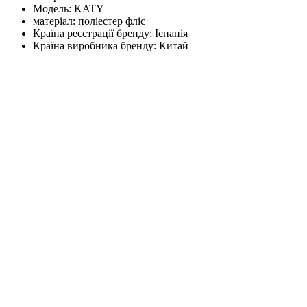
Модель:
KATY
матеріал:
поліестер фліс
Країна реєстрації бренду:
Іспанія
Країна виробника бренду:
Китай