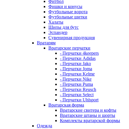
Фитбол
Фишки и конусы
Футбольные ворота
Футбольные щитки
Халаты
Шипы для бутс
Эспандер
Сувенирная продукция
Вратарям
Вратарские перчатки
- Перчатки 4keepers
- Перчатки Adidas
- Перчатки Jako
- Перчатки Joma
- Перчатки Kelme
- Перчатки Nike
- Перчатки Puma
- Перчатки Reusch
- Перчатки Select
- Перчатки Uhlsport
Вратарская форма
Вратарские свитера и кофты
Вратарские штаны и шорты
Комплекты вратарской формы
Одежда