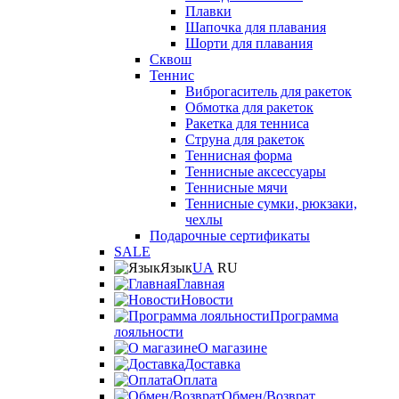
Плавки
Шапочка для плавания
Шорти для плавания
Сквош
Теннис
Виброгаситель для ракеток
Обмотка для ракеток
Ракетка для тенниса
Струна для ракеток
Теннисная форма
Теннисные аксессуары
Теннисные мячи
Теннисные сумки, рюкзаки,
чехлы
Подарочные сертификаты
SALE
Язык
UA
RU
Главная
Новости
Программа
лояльности
О магазине
Доставка
Оплата
Обмен/Возврат