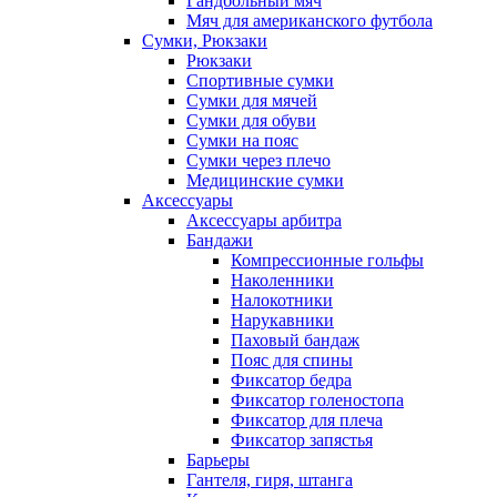
Гандбольный мяч
Мяч для американского футбола
Сумки, Рюкзаки
Рюкзаки
Спортивные сумки
Сумки для мячей
Сумки для обуви
Сумки на пояс
Сумки через плечо
Медицинские сумки
Аксессуары
Аксессуары арбитра
Бандажи
Компрессионные гольфы
Наколенники
Налокотники
Нарукавники
Паховый бандаж
Пояс для спины
Фиксатор бедра
Фиксатор голеностопа
Фиксатор для плеча
Фиксатор запястья
Барьеры
Гантеля, гиря, штанга