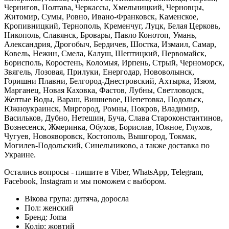
Чернигов, Полтава, Черкассы, Хмельницкий, Черновцы,
Житомир, Сумы, Ровно, Ивано-Франковск, Каменское,
Кропивницкий, Тернополь, Кременчуг, Луцк, Белая Церковь,
Никополь, Славянск, Бровары, Павло Конотоп, Умань,
Александрия, Дрогобыч, Бердичев, Шостка, Измаил, Самар,
Ковель, Нежин, Смела, Калуш, Шептицкий, Первомайск,
Борисполь, Коростень, Коломыя, Ирпень, Стрый, Черноморск,
Звягель, Лозовая, Прилуки, Енергодар, Нововолынск,
Горишни Плавни, Белгород-Днестровский, Ахтырка, Изюм,
Марганец, Новая Каховка, Фастов, Лубны, Светловодск,
Желтые Воды, Вараш, Вишневое, Шепетовка, Подольск,
Южноукраинск, Миргород, Ромны, Покров, Владимир,
Васильков, Дубно, Нетешин, Буча, Слава Староконстантинов,
Вознесенск, Жмеринка, Обухов, Борислав, Южное, Глухов,
Чугуев, Новояворовск, Костополь, Вышгород, Токмак,
Могилев-Подольский, Синельниково, а также доставка по
Украине.
Остались вопросы - пишите в Viber, WhatsApp, Telegram,
Facebook, Instagram и мы поможем с выбором.
Вікова група:
дитяча, доросла
Пол:
женский
Бренд:
Joma
Колір:
жовтий