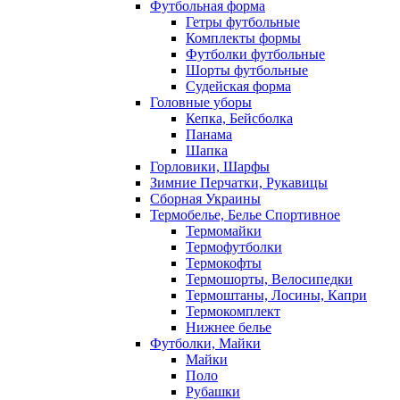
Футбольная форма
Гетры футбольные
Комплекты формы
Футболки футбольные
Шорты футбольные
Судейская форма
Головные уборы
Кепка, Бейсболка
Панама
Шапка
Горловики, Шарфы
Зимние Перчатки, Рукавицы
Сборная Украины
Термобелье, Белье Спортивное
Термомайки
Термофутболки
Термокофты
Термошорты, Велосипедки
Термоштаны, Лосины, Капри
Термокомплект
Нижнее белье
Футболки, Майки
Майки
Поло
Рубашки