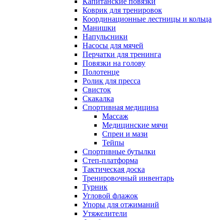
Капитанские повязки
Коврик для тренировок
Координационные лестницы и кольца
Манишки
Напульсники
Насосы для мячей
Перчатки для тренинга
Повязки на голову
Полотенце
Ролик для пресса
Свисток
Скакалка
Спортивная медицина
Массаж
Медицинские мячи
Спреи и мази
Тейпы
Спортивные бутылки
Степ-платформа
Тактическая доска
Тренировочный инвентарь
Турник
Угловой флажок
Упоры для отжиманий
Утяжелители