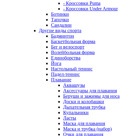
- Кроссовки Puma
- Кроссовки Under Armour
Ботинки
Тапочки
Сандалии
Другие виды спорта
Бадминтон
Баскетбольная форма
Бег и велоспорт
Волейбольная форма
Единоборства
Йога
Настольный теннис
Падел-теннис
Плавание
Аквашузы
Аксессуары для плавания
Беруши и зажимы для носа
Доски и колобашки
Дыхательная трубка
Купальники
Ласты
Маска для плавания
Маска и трубка (набор)
Очки для плавания