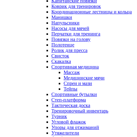
Капитанские повязки
Коврик для тренировок
Координационные лестницы и кольца
Манишки
Напульсники
Насосы для мячей
Перчатки для тренинга
Повязки на голову
Полотенце
Ролик для пресса
Свисток
Скакалка
Спортивная медицина
Массаж
Медицинские мячи
Спреи и мази
Тейпы
Спортивные бутылки
Степ-платформа
Тактическая доска
Тренировочный инвентарь
Турник
Угловой флажок
Упоры для отжиманий
Утяжелители