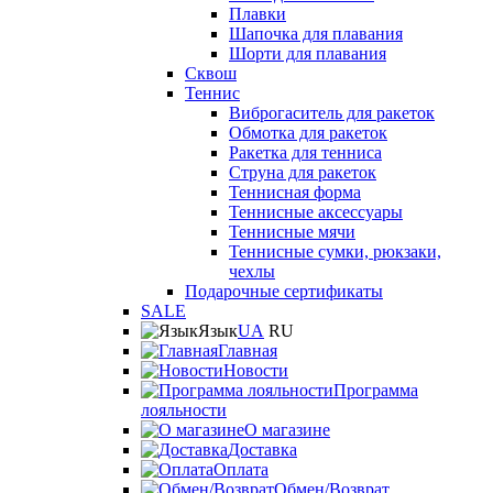
Плавки
Шапочка для плавания
Шорти для плавания
Сквош
Теннис
Виброгаситель для ракеток
Обмотка для ракеток
Ракетка для тенниса
Струна для ракеток
Теннисная форма
Теннисные аксессуары
Теннисные мячи
Теннисные сумки, рюкзаки,
чехлы
Подарочные сертификаты
SALE
Язык
UA
RU
Главная
Новости
Программа
лояльности
О магазине
Доставка
Оплата
Обмен/Возврат