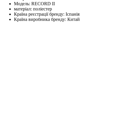
Модель:
RECORD II
матеріал:
поліестер
Країна реєстрації бренду:
Іспанія
Країна виробника бренду:
Китай