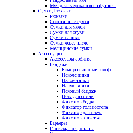
Гандбольный мяч
Мяч для американского футбола
Сумки, Рюкзаки
Рюкзаки
Спортивные сумки
Сумки для мячей
Сумки для обуви
Сумки на пояс
Сумки через плечо
Медицинские сумки
Аксессуары
Аксессуары арбитра
Бандажи
Компрессионные гольфы
Наколенники
Налокотники
Нарукавники
Паховый бандаж
Пояс для спины
Фиксатор бедра
Фиксатор голеностопа
Фиксатор для плеча
Фиксатор запястья
Барьеры
Гантеля, гиря, штанга