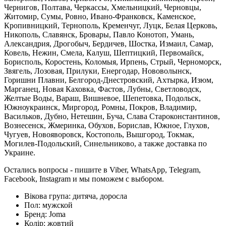
Чернигов, Полтава, Черкассы, Хмельницкий, Черновцы,
Житомир, Сумы, Ровно, Ивано-Франковск, Каменское,
Кропивницкий, Тернополь, Кременчуг, Луцк, Белая Церковь,
Никополь, Славянск, Бровары, Павло Конотоп, Умань,
Александрия, Дрогобыч, Бердичев, Шостка, Измаил, Самар,
Ковель, Нежин, Смела, Калуш, Шептицкий, Первомайск,
Борисполь, Коростень, Коломыя, Ирпень, Стрый, Черноморск,
Звягель, Лозовая, Прилуки, Енергодар, Нововолынск,
Горишни Плавни, Белгород-Днестровский, Ахтырка, Изюм,
Марганец, Новая Каховка, Фастов, Лубны, Светловодск,
Желтые Воды, Вараш, Вишневое, Шепетовка, Подольск,
Южноукраинск, Миргород, Ромны, Покров, Владимир,
Васильков, Дубно, Нетешин, Буча, Слава Староконстантинов,
Вознесенск, Жмеринка, Обухов, Борислав, Южное, Глухов,
Чугуев, Новояворовск, Костополь, Вышгород, Токмак,
Могилев-Подольский, Синельниково, а также доставка по
Украине.
Остались вопросы - пишите в Viber, WhatsApp, Telegram,
Facebook, Instagram и мы поможем с выбором.
Вікова група:
дитяча, доросла
Пол:
мужской
Бренд:
Joma
Колір:
жовтий