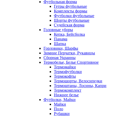
Футбольная форма
Гетры футбольные
Комплекты формы
Футболки футбольные
Шорты футбольные
Судейская форма
Головные уборы
Кепка, Бейсболка
Панама
Шапка
Горловики, Шарфы
Зимние Перчатки, Рукавицы
Сборная Украины
Термобелье, Белье Спортивное
Термомайки
Термофутболки
Термокофты
Термошорты, Велосипедки
Термоштаны, Лосины, Капри
Термокомплект
Нижнее белье
Футболки, Майки
Майки
Поло
Рубашки