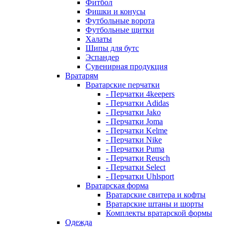
Фитбол
Фишки и конусы
Футбольные ворота
Футбольные щитки
Халаты
Шипы для бутс
Эспандер
Сувенирная продукция
Вратарям
Вратарские перчатки
- Перчатки 4keepers
- Перчатки Adidas
- Перчатки Jako
- Перчатки Joma
- Перчатки Kelme
- Перчатки Nike
- Перчатки Puma
- Перчатки Reusch
- Перчатки Select
- Перчатки Uhlsport
Вратарская форма
Вратарские свитера и кофты
Вратарские штаны и шорты
Комплекты вратарской формы
Одежда