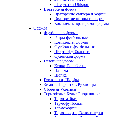
- Перчатки Uhlsport
Вратарская форма
Вратарские свитера и кофты
Вратарские штаны и шорты
Комплекты вратарской формы
Одежда
Футбольная форма
Гетры футбольные
Комплекты формы
Футболки футбольные
Шорты футбольные
Судейская форма
Головные уборы
Кепка, Бейсболка
Панама
Шапка
Горловики, Шарфы
Зимние Перчатки, Рукавицы
Сборная Украины
Термобелье, Белье Спортивное
Термомайки
Термофутболки
Термокофты
Термошорты, Велосипедки