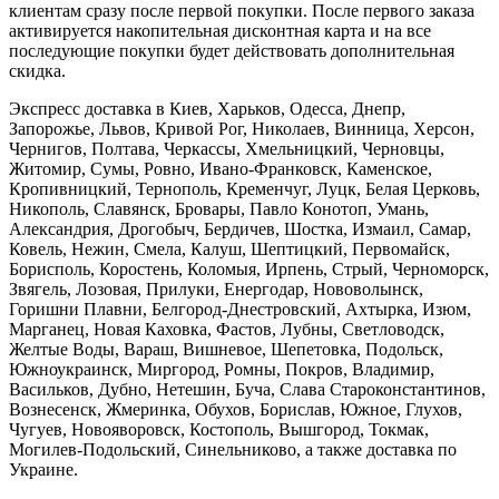
клиентам сразу после первой покупки. После первого заказа
активируется накопительная дисконтная карта и на все
последующие покупки будет действовать дополнительная
скидка.
Экспресс доставка в Киев, Харьков, Одесса, Днепр,
Запорожье, Львов, Кривой Рог, Николаев, Винница, Херсон,
Чернигов, Полтава, Черкассы, Хмельницкий, Черновцы,
Житомир, Сумы, Ровно, Ивано-Франковск, Каменское,
Кропивницкий, Тернополь, Кременчуг, Луцк, Белая Церковь,
Никополь, Славянск, Бровары, Павло Конотоп, Умань,
Александрия, Дрогобыч, Бердичев, Шостка, Измаил, Самар,
Ковель, Нежин, Смела, Калуш, Шептицкий, Первомайск,
Борисполь, Коростень, Коломыя, Ирпень, Стрый, Черноморск,
Звягель, Лозовая, Прилуки, Енергодар, Нововолынск,
Горишни Плавни, Белгород-Днестровский, Ахтырка, Изюм,
Марганец, Новая Каховка, Фастов, Лубны, Светловодск,
Желтые Воды, Вараш, Вишневое, Шепетовка, Подольск,
Южноукраинск, Миргород, Ромны, Покров, Владимир,
Васильков, Дубно, Нетешин, Буча, Слава Староконстантинов,
Вознесенск, Жмеринка, Обухов, Борислав, Южное, Глухов,
Чугуев, Новояворовск, Костополь, Вышгород, Токмак,
Могилев-Подольский, Синельниково, а также доставка по
Украине.