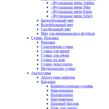
- Футзальные мячи Adidas
- Футзальные мячи Nike
- Футзальные мячи Puma
- Футзальные мячи Select
Баскетбольный мяч
Волейбольный мяч
Гандбольный мяч
Мяч для американского футбола
Сумки, Рюкзаки
Рюкзаки
Спортивные сумки
Сумки для мячей
Сумки для обуви
Сумки на пояс
Сумки через плечо
Медицинские сумки
Аксессуары
Аксессуары арбитра
Бандажи
Компрессионные гольфы
Наколенники
Налокотники
Нарукавники
Паховый бандаж
Пояс для спины