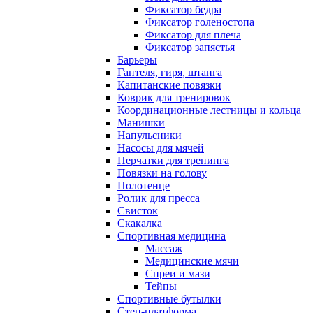
Фиксатор бедра
Фиксатор голеностопа
Фиксатор для плеча
Фиксатор запястья
Барьеры
Гантеля, гиря, штанга
Капитанские повязки
Коврик для тренировок
Координационные лестницы и кольца
Манишки
Напульсники
Насосы для мячей
Перчатки для тренинга
Повязки на голову
Полотенце
Ролик для пресса
Свисток
Скакалка
Спортивная медицина
Массаж
Медицинские мячи
Спреи и мази
Тейпы
Спортивные бутылки
Степ-платформа