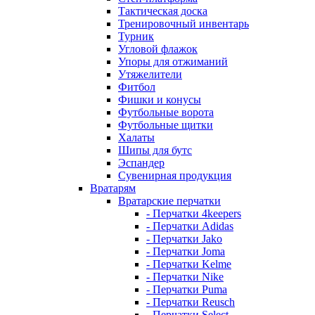
Тактическая доска
Тренировочный инвентарь
Турник
Угловой флажок
Упоры для отжиманий
Утяжелители
Фитбол
Фишки и конусы
Футбольные ворота
Футбольные щитки
Халаты
Шипы для бутс
Эспандер
Сувенирная продукция
Вратарям
Вратарские перчатки
- Перчатки 4keepers
- Перчатки Adidas
- Перчатки Jako
- Перчатки Joma
- Перчатки Kelme
- Перчатки Nike
- Перчатки Puma
- Перчатки Reusch
- Перчатки Select