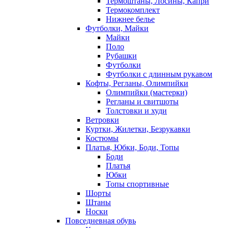
Термоштаны, Лосины, Капри
Термокомплект
Нижнее белье
Футболки, Майки
Майки
Поло
Рубашки
Футболки
Футболки с длинным рукавом
Кофты, Регланы, Олимпийки
Олимпийки (мастерки)
Регланы и свитшоты
Толстовки и худи
Ветровки
Куртки, Жилетки, Безрукавки
Костюмы
Платья, Юбки, Боди, Топы
Боди
Платья
Юбки
Топы спортивные
Шорты
Штаны
Носки
Повседневная обувь