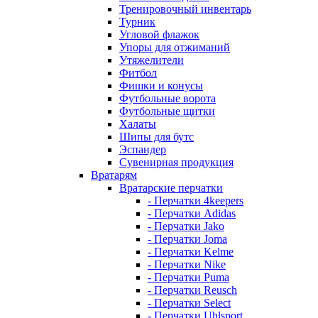
Тренировочный инвентарь
Турник
Угловой флажок
Упоры для отжиманий
Утяжелители
Фитбол
Фишки и конусы
Футбольные ворота
Футбольные щитки
Халаты
Шипы для бутс
Эспандер
Сувенирная продукция
Вратарям
Вратарские перчатки
- Перчатки 4keepers
- Перчатки Adidas
- Перчатки Jako
- Перчатки Joma
- Перчатки Kelme
- Перчатки Nike
- Перчатки Puma
- Перчатки Reusch
- Перчатки Select
- Перчатки Uhlsport