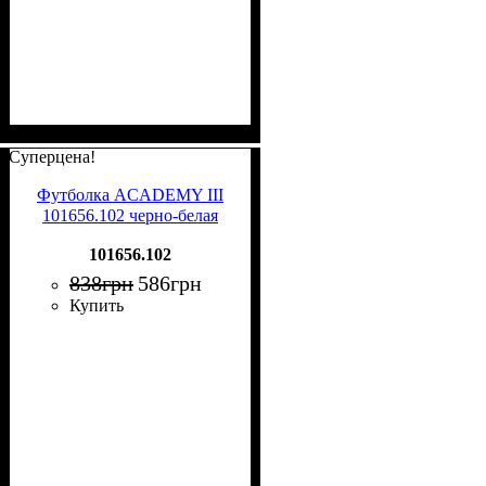
Суперцена!
Футболка ACADEMY III
101656.102 черно-белая
101656.102
838
грн
586
грн
Купить