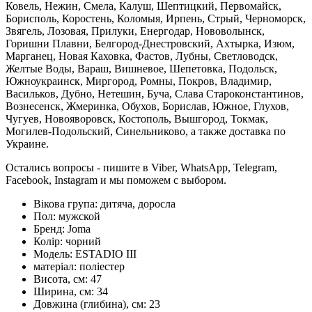
Ковель, Нежин, Смела, Калуш, Шептицкий, Первомайск,
Борисполь, Коростень, Коломыя, Ирпень, Стрый, Черноморск,
Звягель, Лозовая, Прилуки, Енергодар, Нововолынск,
Горишни Плавни, Белгород-Днестровский, Ахтырка, Изюм,
Марганец, Новая Каховка, Фастов, Лубны, Светловодск,
Желтые Воды, Вараш, Вишневое, Шепетовка, Подольск,
Южноукраинск, Миргород, Ромны, Покров, Владимир,
Васильков, Дубно, Нетешин, Буча, Слава Староконстантинов,
Вознесенск, Жмеринка, Обухов, Борислав, Южное, Глухов,
Чугуев, Новояворовск, Костополь, Вышгород, Токмак,
Могилев-Подольский, Синельниково, а также доставка по
Украине.
Остались вопросы - пишите в Viber, WhatsApp, Telegram,
Facebook, Instagram и мы поможем с выбором.
Вікова група:
дитяча, доросла
Пол:
мужской
Бренд:
Joma
Колір:
чорний
Модель:
ESTADIO III
матеріал:
поліестер
Висота, см:
47
Ширина, см:
34
Довжина (глибина), см:
23