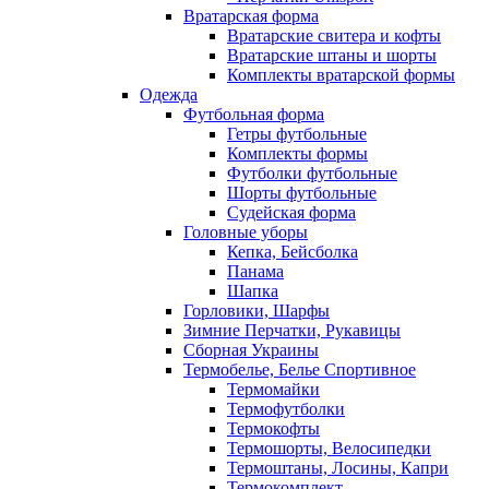
Вратарская форма
Вратарские свитера и кофты
Вратарские штаны и шорты
Комплекты вратарской формы
Одежда
Футбольная форма
Гетры футбольные
Комплекты формы
Футболки футбольные
Шорты футбольные
Судейская форма
Головные уборы
Кепка, Бейсболка
Панама
Шапка
Горловики, Шарфы
Зимние Перчатки, Рукавицы
Сборная Украины
Термобелье, Белье Спортивное
Термомайки
Термофутболки
Термокофты
Термошорты, Велосипедки
Термоштаны, Лосины, Капри
Термокомплект