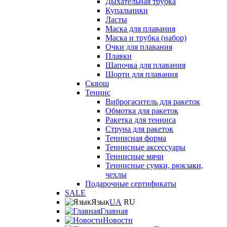
Дыхательная трубка
Купальники
Ласты
Маска для плавания
Маска и трубка (набор)
Очки для плавания
Плавки
Шапочка для плавания
Шорти для плавания
Сквош
Теннис
Виброгаситель для ракеток
Обмотка для ракеток
Ракетка для тенниса
Струна для ракеток
Теннисная форма
Теннисные аксессуары
Теннисные мячи
Теннисные сумки, рюкзаки,
чехлы
Подарочные сертификаты
SALE
Язык
UA
RU
Главная
Новости