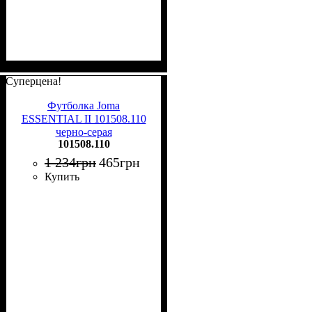
Суперцена!
Футболка Joma
ESSENTIAL II 101508.110
черно-серая
101508.110
1 234
грн
465
грн
Купить