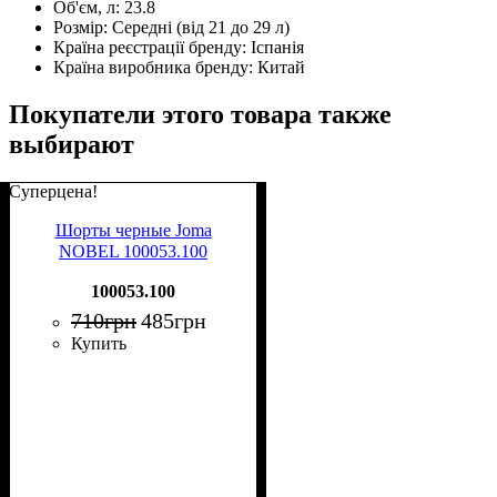
Об'єм, л:
23.8
Розмір:
Середні (від 21 до 29 л)
Країна реєстрації бренду:
Іспанія
Країна виробника бренду:
Китай
Покупатели этого товара также
выбирают
Суперцена!
Шорты черные Joma
NOBEL 100053.100
100053.100
710
грн
485
грн
Купить