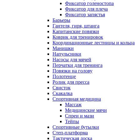
Фиксатор голеностопа
Фиксатор для плеча
Фиксатор запястья
Барьеры
Гантеля, гиря, штанга
Капитанские повязки
Коврик для тренировок
Координационные лестницы и кольца
Манишки
Напульсники
Насосы для мячей
Перчатки для тренинга
Повязки на голову
Полотенце
Ролик для пресса
Свисток
Скакалка
Спортивная медицина
Массаж
Медицинские мячи
Спреи и мази
Тейпы
Спортивные бутылки
Степ-платформа
Тактическая доска