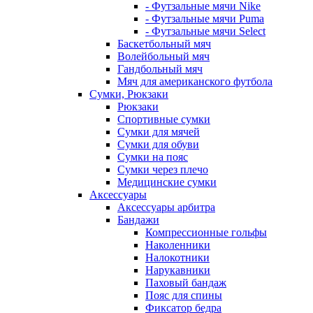
- Футзальные мячи Nike
- Футзальные мячи Puma
- Футзальные мячи Select
Баскетбольный мяч
Волейбольный мяч
Гандбольный мяч
Мяч для американского футбола
Сумки, Рюкзаки
Рюкзаки
Спортивные сумки
Сумки для мячей
Сумки для обуви
Сумки на пояс
Сумки через плечо
Медицинские сумки
Аксессуары
Аксессуары арбитра
Бандажи
Компрессионные гольфы
Наколенники
Налокотники
Нарукавники
Паховый бандаж
Пояс для спины
Фиксатор бедра