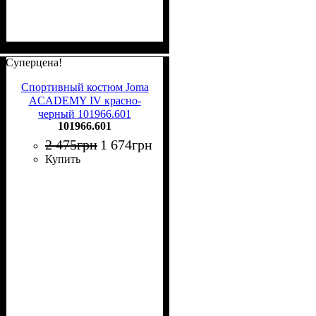
Суперцена!
Спортивный костюм Joma
ACADEMY IV красно-
черный 101966.601
101966.601
2 475
грн
1 674
грн
Купить