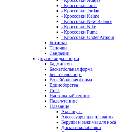
- Кроссовки Adidas
- Кроссовки Joma
- Кроссовки Jordan
- Кроссовки Kelme
- Кроссовки New Balance
- Кроссовки Nike
- Кроссовки Puma
- Кроссовки Under Armour
Ботинки
Тапочки
Сандалии
Другие виды спорта
Бадминтон
Баскетбольная форма
Бег и велоспорт
Волейбольная форма
Единоборства
Йога
Настольный теннис
Падел-теннис
Плавание
Аквашузы
Аксессуары для плавания
Беруши и зажимы для носа
Доски и колобашки