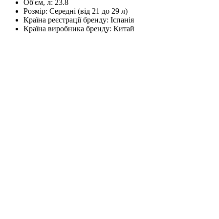
Об'єм, л:
23.8
Розмір:
Середні (від 21 до 29 л)
Країна реєстрації бренду:
Іспанія
Країна виробника бренду:
Китай