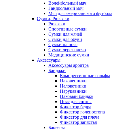
Волейбольный мяч
Гандбольный мяч
Мяч для американского футбола
Сумки, Рюкзаки
Рюкзаки
Спортивные сумки
Сумки для мячей
Сумки для обуви
Сумки на пояс
Сумки через плечо
Медицинские сумки
Аксессуары
Аксессуары арбитра
Бандажи
Компрессионные гольфы
Наколенники
Налокотники
Нарукавники
Паховый бандаж
Пояс для спины
Фиксатор бедра
Фиксатор голеностопа
Фиксатор для плеча
Фиксатор запястья
Барьеры