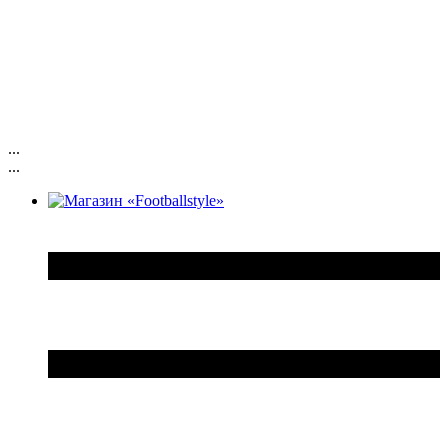
...
...