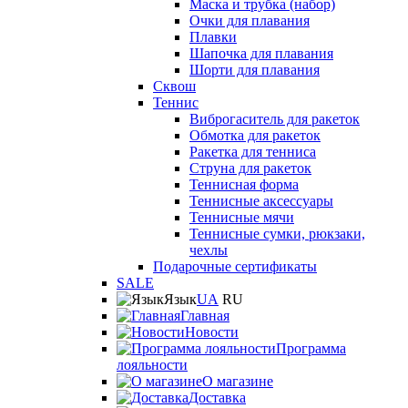
Маска и трубка (набор)
Очки для плавания
Плавки
Шапочка для плавания
Шорти для плавания
Сквош
Теннис
Виброгаситель для ракеток
Обмотка для ракеток
Ракетка для тенниса
Струна для ракеток
Теннисная форма
Теннисные аксессуары
Теннисные мячи
Теннисные сумки, рюкзаки,
чехлы
Подарочные сертификаты
SALE
Язык
UA
RU
Главная
Новости
Программа
лояльности
О магазине
Доставка