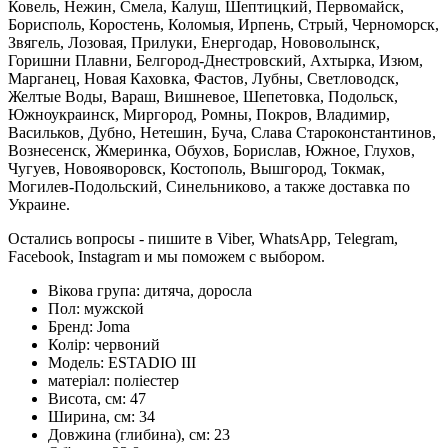
Ковель, Нежин, Смела, Калуш, Шептицкий, Первомайск,
Борисполь, Коростень, Коломыя, Ирпень, Стрый, Черноморск,
Звягель, Лозовая, Прилуки, Енергодар, Нововолынск,
Горишни Плавни, Белгород-Днестровский, Ахтырка, Изюм,
Марганец, Новая Каховка, Фастов, Лубны, Светловодск,
Желтые Воды, Вараш, Вишневое, Шепетовка, Подольск,
Южноукраинск, Миргород, Ромны, Покров, Владимир,
Васильков, Дубно, Нетешин, Буча, Слава Староконстантинов,
Вознесенск, Жмеринка, Обухов, Борислав, Южное, Глухов,
Чугуев, Новояворовск, Костополь, Вышгород, Токмак,
Могилев-Подольский, Синельниково, а также доставка по
Украине.
Остались вопросы - пишите в Viber, WhatsApp, Telegram,
Facebook, Instagram и мы поможем с выбором.
Вікова група:
дитяча, доросла
Пол:
мужской
Бренд:
Joma
Колір:
червоний
Модель:
ESTADIO III
матеріал:
поліестер
Висота, см:
47
Ширина, см:
34
Довжина (глибина), см:
23