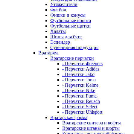
Утяжелители
Фитбол
Фишки и конусы
Футбольные ворота
Футбольные щитки
Халаты
Шипы для бутс
Эспандер
Сувенирная продукция
Вратарям
Вратарские перчатки
- Перчатки 4keepers
- Перчатки Adidas
- Перчатки Jako
- Перчатки Joma
- Перчатки Kelme
- Перчатки Nike
- Перчатки Puma
- Перчатки Reusch
- Перчатки Select
- Перчатки Uhlsport
Вратарская форма
Вратарские свитера и кофты
Вратарские штаны и шорты
Комплекты вратарской формы