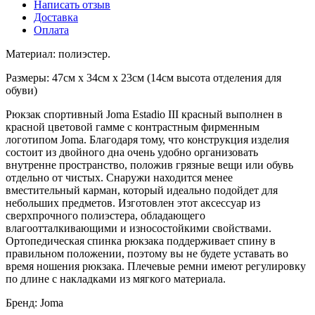
Написать отзыв
Доставка
Оплата
Материал: полиэстер.
Размеры: 47см х 34см х 23см (14см высота отделения для
обуви)
Рюкзак спортивный Joma Estadio III красный выполнен в
красной цветовой гамме с контрастным фирменным
логотипом Joma. Благодаря тому, что конструкция изделия
состоит из двойного дна очень удобно организовать
внутренне пространство, положив грязные вещи или обувь
отдельно от чистых. Снаружи находится менее
вместительный карман, который идеально подойдет для
небольших предметов. Изготовлен этот аксессуар из
сверхпрочного полиэстера, обладающего
влагоотталкивающими и износостойкими свойствами.
Ортопедическая спинка рюкзака поддерживает спину в
правильном положении, поэтому вы не будете уставать во
время ношения рюкзака. Плечевые ремни имеют регулировку
по длине с накладками из мягкого материала.
Бренд: Joma