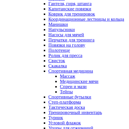
Гантеля, гиря, штанга
Капитанские повязки
Коврик для тренировок
Координационные лестницы и кольца
Манишки
Напульсники
Насосы для мячей
Перчатки для тренинга
Повязки на голову
Полотенце
Ролик для пресса
Свисток
Скакалка
Спортивная медицина
Массаж
Медицинские мячи
Спреи и мази
Тейпы
Спортивные бутылки
Степ-платформа
Тактическая доска
Тренировочный инвентарь
Турник
Угловой флажок
Упоры для отжиманий