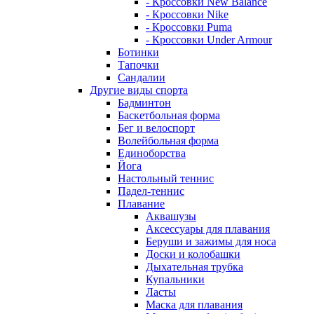
- Кроссовки New Balance
- Кроссовки Nike
- Кроссовки Puma
- Кроссовки Under Armour
Ботинки
Тапочки
Сандалии
Другие виды спорта
Бадминтон
Баскетбольная форма
Бег и велоспорт
Волейбольная форма
Единоборства
Йога
Настольный теннис
Падел-теннис
Плавание
Аквашузы
Аксессуары для плавания
Беруши и зажимы для носа
Доски и колобашки
Дыхательная трубка
Купальники
Ласты
Маска для плавания