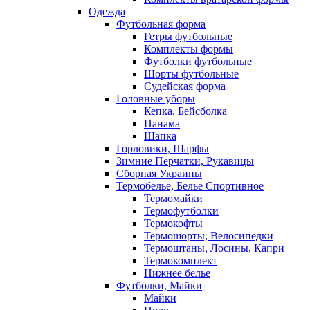
Одежда
Футбольная форма
Гетры футбольные
Комплекты формы
Футболки футбольные
Шорты футбольные
Судейская форма
Головные уборы
Кепка, Бейсболка
Панама
Шапка
Горловики, Шарфы
Зимние Перчатки, Рукавицы
Сборная Украины
Термобелье, Белье Спортивное
Термомайки
Термофутболки
Термокофты
Термошорты, Велосипедки
Термоштаны, Лосины, Капри
Термокомплект
Нижнее белье
Футболки, Майки
Майки