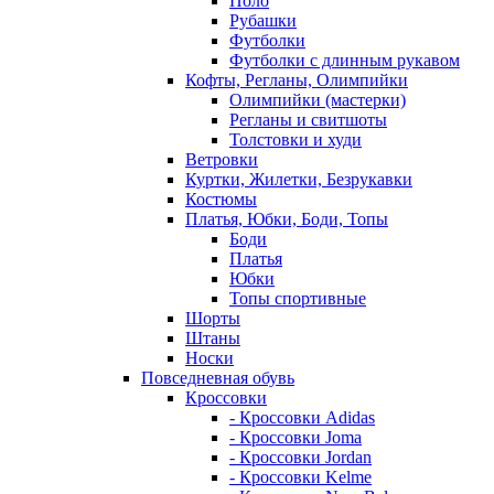
Поло
Рубашки
Футболки
Футболки с длинным рукавом
Кофты, Регланы, Олимпийки
Олимпийки (мастерки)
Регланы и свитшоты
Толстовки и худи
Ветровки
Куртки, Жилетки, Безрукавки
Костюмы
Платья, Юбки, Боди, Топы
Боди
Платья
Юбки
Топы спортивные
Шорты
Штаны
Носки
Повседневная обувь
Кроссовки
- Кроссовки Adidas
- Кроссовки Joma
- Кроссовки Jordan
- Кроссовки Kelme