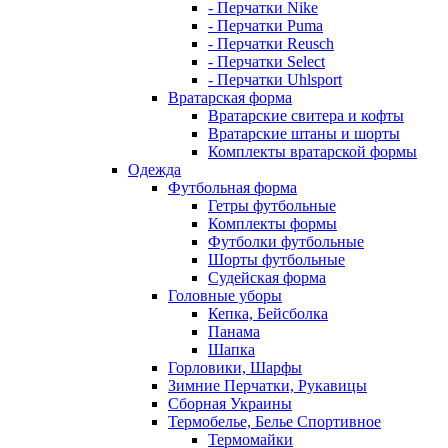
- Перчатки Nike
- Перчатки Puma
- Перчатки Reusch
- Перчатки Select
- Перчатки Uhlsport
Вратарская форма
Вратарские свитера и кофты
Вратарские штаны и шорты
Комплекты вратарской формы
Одежда
Футбольная форма
Гетры футбольные
Комплекты формы
Футболки футбольные
Шорты футбольные
Судейская форма
Головные уборы
Кепка, Бейсболка
Панама
Шапка
Горловики, Шарфы
Зимние Перчатки, Рукавицы
Сборная Украины
Термобелье, Белье Спортивное
Термомайки