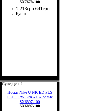
SX7678-100
1 213
грн
641
грн
Купить
Суперцена!
Носки Nike U NK ED PLS
CSH CRW 6PR - 132 белые
SX6897-100
SX6897-100