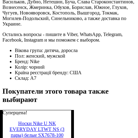
Васильков, Дубно, Нетешин, Буча, Слава Староконстантинов,
Вознесенск, Жмеринка, Обухов, Борислав, Южное, Глухов,
Чугуев, Новояворовск, Костополь, Вышгород, Токмак,
Могилев-Подольский, Синельниково, а также доставка по
Украине.
Остались вопросы - пишите в Viber, WhatsApp, Telegram,
Facebook, Instagram и мы поможем с выбором.
Вікова група:
дитяча, доросла
Пол:
женский, мужской
Бренд:
Nike
Колір:
чорний
Країна реєстрації бренду:
США
Склад:
А7
Покупатели этого товара также
выбирают
Суперцена!
Носки Nike U NK
EVERYDAY LTWT NS (3
пары) белые SX7678-100