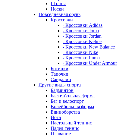
Штаны
Носки
Повседневная обувь
Кроссовки
- Кроссовки Adidas
- Кроссовки Joma
- Кроссовки Jordan
- Кроссовки Kelme
- Кроссовки New Balance
- Кроссовки Nike
- Кроссовки Puma
- Кроссовки Under Armour
Ботинки
Тапочки
Сандалии
Другие виды спорта
Бадминтон
Баскетбольная форма
Бег и велоспорт
Волейбольная форма
Единоборства
Йога
Настольный теннис
Падел-теннис
Плавание