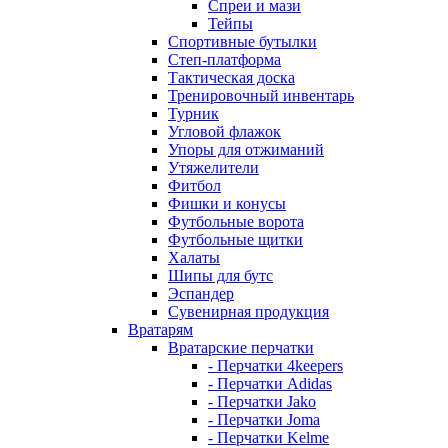
Спреи и мази
Тейпы
Спортивные бутылки
Степ-платформа
Тактическая доска
Тренировочный инвентарь
Турник
Угловой флажок
Упоры для отжиманий
Утяжелители
Фитбол
Фишки и конусы
Футбольные ворота
Футбольные щитки
Халаты
Шипы для бутс
Эспандер
Сувенирная продукция
Вратарям
Вратарские перчатки
- Перчатки 4keepers
- Перчатки Adidas
- Перчатки Jako
- Перчатки Joma
- Перчатки Kelme