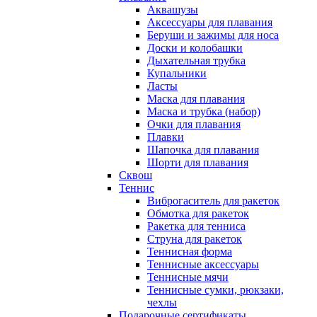
Аквашузы
Аксессуары для плавания
Беруши и зажимы для носа
Доски и колобашки
Дыхательная трубка
Купальники
Ласты
Маска для плавания
Маска и трубка (набор)
Очки для плавания
Плавки
Шапочка для плавания
Шорти для плавания
Сквош
Теннис
Виброгаситель для ракеток
Обмотка для ракеток
Ракетка для тенниса
Струна для ракеток
Теннисная форма
Теннисные аксессуары
Теннисные мячи
Теннисные сумки, рюкзаки,
чехлы
Подарочные сертификаты