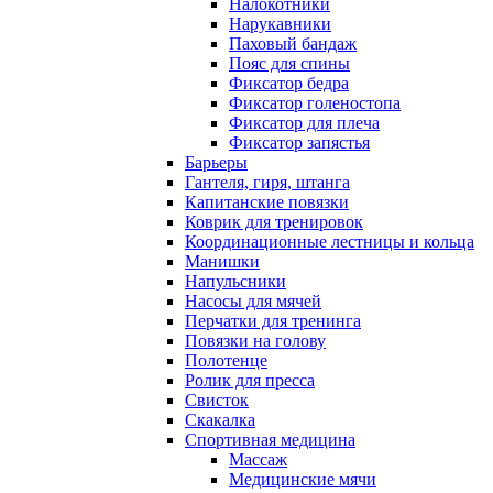
Налокотники
Нарукавники
Паховый бандаж
Пояс для спины
Фиксатор бедра
Фиксатор голеностопа
Фиксатор для плеча
Фиксатор запястья
Барьеры
Гантеля, гиря, штанга
Капитанские повязки
Коврик для тренировок
Координационные лестницы и кольца
Манишки
Напульсники
Насосы для мячей
Перчатки для тренинга
Повязки на голову
Полотенце
Ролик для пресса
Свисток
Скакалка
Спортивная медицина
Массаж
Медицинские мячи