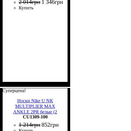
2 014
грн
1 346
грн
Купить
Суперцена!
Носки Nike U NK
MULTIPLIER MAX
ANKLE 2PR белые (2
CU1309-100
пары) CU1309-100
1 214
грн
852
грн
Купить