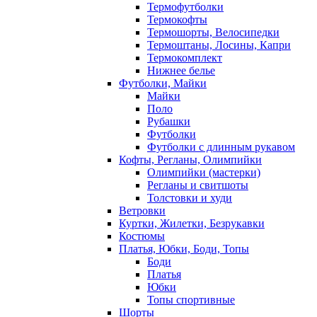
Термофутболки
Термокофты
Термошорты, Велосипедки
Термоштаны, Лосины, Капри
Термокомплект
Нижнее белье
Футболки, Майки
Майки
Поло
Рубашки
Футболки
Футболки с длинным рукавом
Кофты, Регланы, Олимпийки
Олимпийки (мастерки)
Регланы и свитшоты
Толстовки и худи
Ветровки
Куртки, Жилетки, Безрукавки
Костюмы
Платья, Юбки, Боди, Топы
Боди
Платья
Юбки
Топы спортивные
Шорты