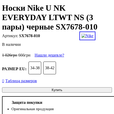
Носки Nike U NK
EVERYDAY LTWT NS (3
пары) черные SX7678-010
SX7678-010
В наличии
1 026
грн
666
грн
Нашли дешевле?
34-38
38-42
РАЗМЕР EU:
Таблица размеров
Купить
Защита покупки
Оригинальная продукция