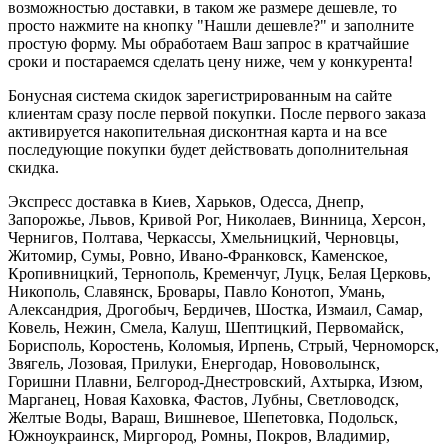
возможностью доставки, в таком же размере дешевле, то
просто нажмите на кнопку "Нашли дешевле?" и заполните
простую форму. Мы обработаем Ваш запрос в кратчайшие
сроки и постараемся сделать цену ниже, чем у конкурента!
Бонусная система скидок зарегистрированным на сайте
клиентам сразу после первой покупки. После первого заказа
активируется накопительная дисконтная карта и на все
последующие покупки будет действовать дополнительная
скидка.
Экспресс доставка в Киев, Харьков, Одесса, Днепр,
Запорожье, Львов, Кривой Рог, Николаев, Винница, Херсон,
Чернигов, Полтава, Черкассы, Хмельницкий, Черновцы,
Житомир, Сумы, Ровно, Ивано-Франковск, Каменское,
Кропивницкий, Тернополь, Кременчуг, Луцк, Белая Церковь,
Никополь, Славянск, Бровары, Павло Конотоп, Умань,
Александрия, Дрогобыч, Бердичев, Шостка, Измаил, Самар,
Ковель, Нежин, Смела, Калуш, Шептицкий, Первомайск,
Борисполь, Коростень, Коломыя, Ирпень, Стрый, Черноморск,
Звягель, Лозовая, Прилуки, Енергодар, Нововолынск,
Горишни Плавни, Белгород-Днестровский, Ахтырка, Изюм,
Марганец, Новая Каховка, Фастов, Лубны, Светловодск,
Желтые Воды, Вараш, Вишневое, Шепетовка, Подольск,
Южноукраинск, Миргород, Ромны, Покров, Владимир,