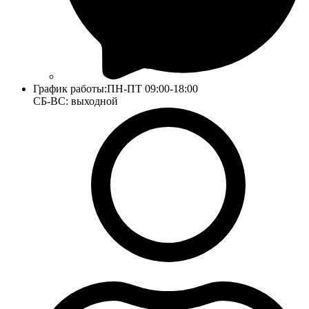
График работы:
ПН-ПТ 09:00-18:00
СБ-ВС: выходной