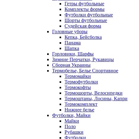
Гетры футбольные
Комплекты формы
Футболки футбольные
Шорты футбольные
Судейская форма
Головные уборы
Кепка, Бейсболка
Панама
Шапка
Горловики, Шарфы
Зимние Перчатки, Рукавицы
Сборная Украины
Термобелье, Белье Спортивное
Термомайки
Термофутболки
Термокофты
Термошорты, Велосипедки
Термоштаны, Лосины, Капри
Термокомплект
Нижнее белье
Футболки, Майки
Майки
Поло
Рубашки
Футболки