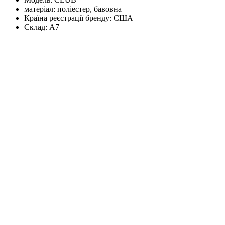
матеріал:
поліестер, бавовна
Країна реєстрації бренду:
США
Склад:
А7