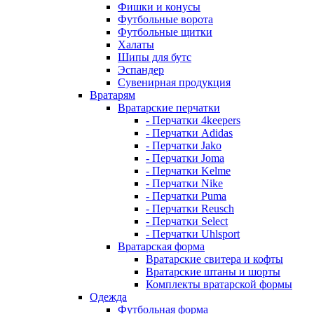
Фишки и конусы
Футбольные ворота
Футбольные щитки
Халаты
Шипы для бутс
Эспандер
Сувенирная продукция
Вратарям
Вратарские перчатки
- Перчатки 4keepers
- Перчатки Adidas
- Перчатки Jako
- Перчатки Joma
- Перчатки Kelme
- Перчатки Nike
- Перчатки Puma
- Перчатки Reusch
- Перчатки Select
- Перчатки Uhlsport
Вратарская форма
Вратарские свитера и кофты
Вратарские штаны и шорты
Комплекты вратарской формы
Одежда
Футбольная форма