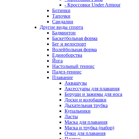
- Кроссовки Under Armour
Ботинки
Тапочки
Сандалии
Другие виды спорта
Бадминтон
Баскетбольная форма
Бег и велоспорт
Волейбольная форма
Единоборства
Йога
Настольный теннис
Падел-теннис
Плавание
Аквашузы
Аксессуары для плавания
Беруши и зажимы для носа
Доски и колобашки
Дыхательная трубка
Купальники
Ласты
Маска для плавания
Маска и трубка (набор)
Очки для плавания
Плавки