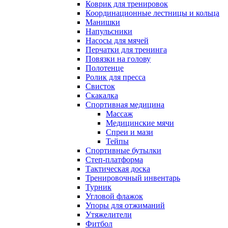
Коврик для тренировок
Координационные лестницы и кольца
Манишки
Напульсники
Насосы для мячей
Перчатки для тренинга
Повязки на голову
Полотенце
Ролик для пресса
Свисток
Скакалка
Спортивная медицина
Массаж
Медицинские мячи
Спреи и мази
Тейпы
Спортивные бутылки
Степ-платформа
Тактическая доска
Тренировочный инвентарь
Турник
Угловой флажок
Упоры для отжиманий
Утяжелители
Фитбол