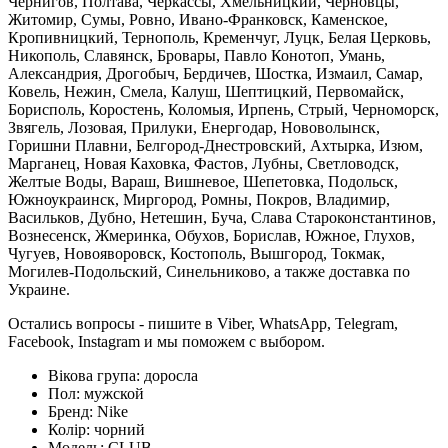
Чернигов, Полтава, Черкассы, Хмельницкий, Черновцы,
Житомир, Сумы, Ровно, Ивано-Франковск, Каменское,
Кропивницкий, Тернополь, Кременчуг, Луцк, Белая Церковь,
Никополь, Славянск, Бровары, Павло Конотоп, Умань,
Александрия, Дрогобыч, Бердичев, Шостка, Измаил, Самар,
Ковель, Нежин, Смела, Калуш, Шептицкий, Первомайск,
Борисполь, Коростень, Коломыя, Ирпень, Стрый, Черноморск,
Звягель, Лозовая, Прилуки, Енергодар, Нововолынск,
Горишни Плавни, Белгород-Днестровский, Ахтырка, Изюм,
Марганец, Новая Каховка, Фастов, Лубны, Светловодск,
Желтые Воды, Вараш, Вишневое, Шепетовка, Подольск,
Южноукраинск, Миргород, Ромны, Покров, Владимир,
Васильков, Дубно, Нетешин, Буча, Слава Староконстантинов,
Вознесенск, Жмеринка, Обухов, Борислав, Южное, Глухов,
Чугуев, Новояворовск, Костополь, Вышгород, Токмак,
Могилев-Подольский, Синельниково, а также доставка по
Украине.
Остались вопросы - пишите в Viber, WhatsApp, Telegram,
Facebook, Instagram и мы поможем с выбором.
Вікова група:
доросла
Пол:
мужской
Бренд:
Nike
Колір:
чорний
Модель:
CLUB