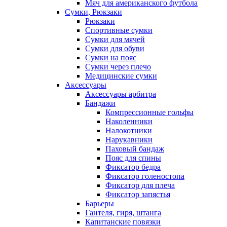
Мяч для американского футбола
Сумки, Рюкзаки
Рюкзаки
Спортивные сумки
Сумки для мячей
Сумки для обуви
Сумки на пояс
Сумки через плечо
Медицинские сумки
Аксессуары
Аксессуары арбитра
Бандажи
Компрессионные гольфы
Наколенники
Налокотники
Нарукавники
Паховый бандаж
Пояс для спины
Фиксатор бедра
Фиксатор голеностопа
Фиксатор для плеча
Фиксатор запястья
Барьеры
Гантеля, гиря, штанга
Капитанские повязки