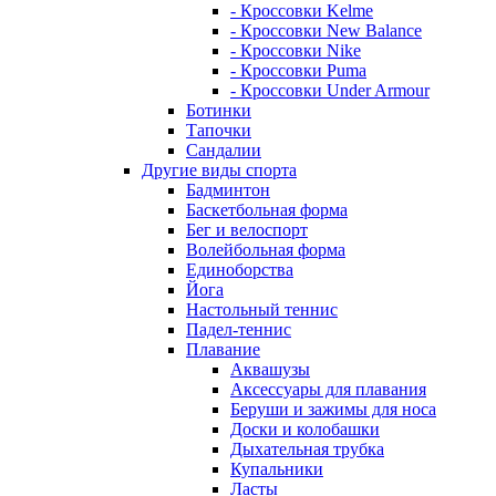
- Кроссовки Kelme
- Кроссовки New Balance
- Кроссовки Nike
- Кроссовки Puma
- Кроссовки Under Armour
Ботинки
Тапочки
Сандалии
Другие виды спорта
Бадминтон
Баскетбольная форма
Бег и велоспорт
Волейбольная форма
Единоборства
Йога
Настольный теннис
Падел-теннис
Плавание
Аквашузы
Аксессуары для плавания
Беруши и зажимы для носа
Доски и колобашки
Дыхательная трубка
Купальники
Ласты