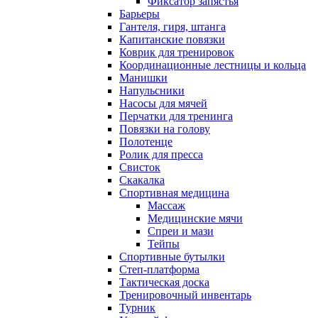
Фиксатор запястья
Барьеры
Гантеля, гиря, штанга
Капитанские повязки
Коврик для тренировок
Координационные лестницы и кольца
Манишки
Напульсники
Насосы для мячей
Перчатки для тренинга
Повязки на голову
Полотенце
Ролик для пресса
Свисток
Скакалка
Спортивная медицина
Массаж
Медицинские мячи
Спреи и мази
Тейпы
Спортивные бутылки
Степ-платформа
Тактическая доска
Тренировочный инвентарь
Турник