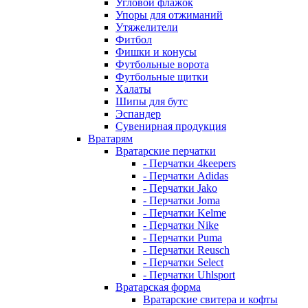
Угловой флажок
Упоры для отжиманий
Утяжелители
Фитбол
Фишки и конусы
Футбольные ворота
Футбольные щитки
Халаты
Шипы для бутс
Эспандер
Сувенирная продукция
Вратарям
Вратарские перчатки
- Перчатки 4keepers
- Перчатки Adidas
- Перчатки Jako
- Перчатки Joma
- Перчатки Kelme
- Перчатки Nike
- Перчатки Puma
- Перчатки Reusch
- Перчатки Select
- Перчатки Uhlsport
Вратарская форма
Вратарские свитера и кофты