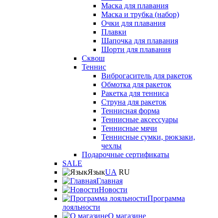
Маска для плавания
Маска и трубка (набор)
Очки для плавания
Плавки
Шапочка для плавания
Шорти для плавания
Сквош
Теннис
Виброгаситель для ракеток
Обмотка для ракеток
Ракетка для тенниса
Струна для ракеток
Теннисная форма
Теннисные аксессуары
Теннисные мячи
Теннисные сумки, рюкзаки,
чехлы
Подарочные сертификаты
SALE
Язык
UA
RU
Главная
Новости
Программа
лояльности
О магазине