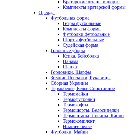
Вратарские штаны и шорты
Комплекты вратарской формы
Одежда
Футбольная форма
Гетры футбольные
Комплекты формы
Футболки футбольные
Шорты футбольные
Судейская форма
Головные уборы
Кепка, Бейсболка
Панама
Шапка
Горловики, Шарфы
Зимние Перчатки, Рукавицы
Сборная Украины
Термобелье, Белье Спортивное
Термомайки
Термофутболки
Термокофты
Термошорты, Велосипедки
Термоштаны, Лосины, Капри
Термокомплект
Нижнее белье
Футболки, Майки