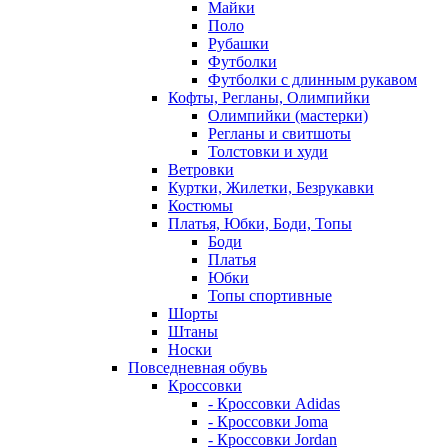
Майки
Поло
Рубашки
Футболки
Футболки с длинным рукавом
Кофты, Регланы, Олимпийки
Олимпийки (мастерки)
Регланы и свитшоты
Толстовки и худи
Ветровки
Куртки, Жилетки, Безрукавки
Костюмы
Платья, Юбки, Боди, Топы
Боди
Платья
Юбки
Топы спортивные
Шорты
Штаны
Носки
Повседневная обувь
Кроссовки
- Кроссовки Adidas
- Кроссовки Joma
- Кроссовки Jordan