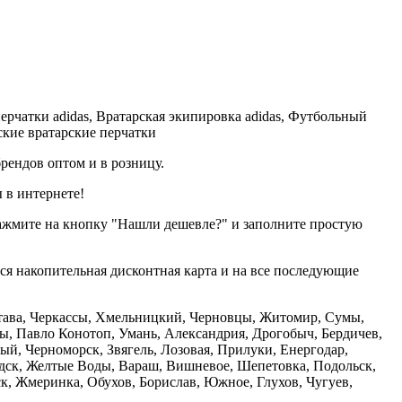
ерчатки adidas, Вратарская экипировка adidas, Футбольный
жские вратарские перчатки
рендов оптом и в розницу.
 в интернете!
нажмите на кнопку "Нашли дешевле?" и заполните простую
тся накопительная дисконтная карта и на все последующие
олтава, Черкассы, Хмельницкий, Черновцы, Житомир, Сумы,
ы, Павло Конотоп, Умань, Александрия, Дрогобыч, Бердичев,
й, Черноморск, Звягель, Лозовая, Прилуки, Енергодар,
дск, Желтые Воды, Вараш, Вишневое, Шепетовка, Подольск,
, Жмеринка, Обухов, Борислав, Южное, Глухов, Чугуев,