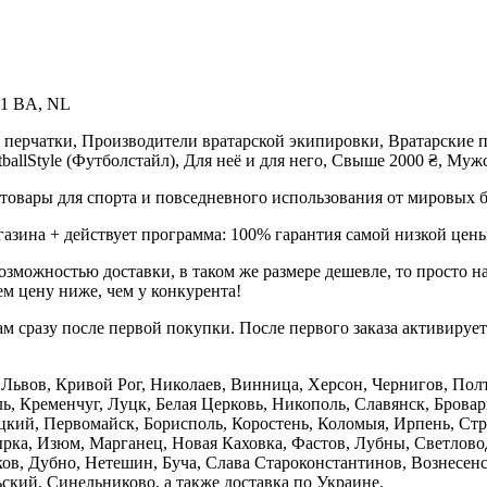
01 BA, NL
 перчатки, Производители вратарской экипировки, Вратарские п
otballStyle (Футболстайл), Для неё и для него, Свыше 2000 ₴, Му
товары для спорта и повседневного использования от мировых б
газина + действует программа: 100% гарантия самой низкой цены
зможностью доставки, в таком же размере дешевле, то просто 
м цену ниже, чем у конкурента!
м сразу после первой покупки. После первого заказа активируе
е, Львов, Кривой Рог, Николаев, Винница, Херсон, Чернигов, П
, Кременчуг, Луцк, Белая Церковь, Никополь, Славянск, Бровар
кий, Первомайск, Борисполь, Коростень, Коломыя, Ирпень, Стры
ка, Изюм, Марганец, Новая Каховка, Фастов, Лубны, Светлово
, Дубно, Нетешин, Буча, Слава Староконстантинов, Вознесенск
кий, Синельниково, а также доставка по Украине.