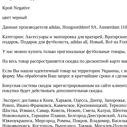
Крой Negative
цвет черный
Данные производителя adidas, Hoogoorddreef 9A, Amsterdam 11
Категории: Аксессуары и экипировка для вратарей, Вратарские
подарок, Подарок для футболиста, adidas all, Новый, Всё на Fo
У нас можно купить только оригинальные футбольные товары, 
На весь товар распространяется скидка по дисконтной карте ма
Если Вы нашли идентичный товар на территории Украины, с во
форму. Мы обработаем Ваш запрос в кратчайшие сроки и сделае
Бонусная система скидок зарегистрированным на сайте клиента
покупки будет действовать дополнительная скидка.
Экспресс доставка в Киев, Харьков, Одесса, Днепр, Запорожь
Ровно, Ивано-Франковск, Каменское, Кропивницкий, Тернополь
Шостка, Измаил, Самар, Ковель, Нежин, Смела, Калуш, Шептиц
Нововолынск, Горишни Плавни, Белгород-Днестровский, Ахтыр
Южноукраинск, Миргород, Ромны, Покров, Владимир, Васильков
Новояворовск, Костополь, Вышгород, Токмак, Могилев-Подольс