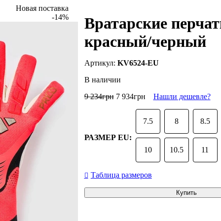
Новая поставка
-14%
Вратарские перчатк
красный/черный
KV6524-EU
В наличии
9 234
грн
7 934
грн
Нашли дешевле?
7.5
8
8.5
РАЗМЕР EU:
10
10.5
11
Таблица размеров
Купить